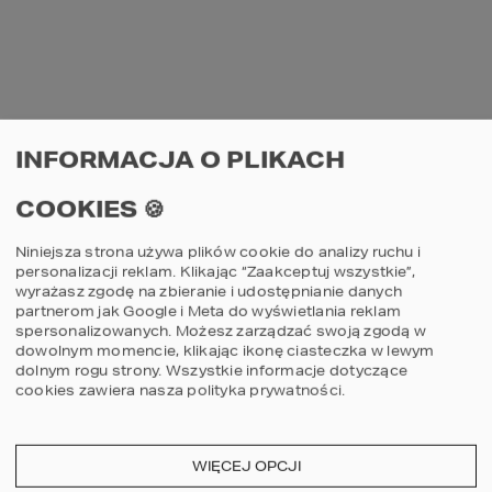
niezapowiedziane wizyty różnych gatunków 
ptaków, czy też przyglądanie się 
promieniom zachodzącego słońca – to 
wszystko wzbudza u domowników zachwyt 
i relaksuje.
INFORMACJA O PLIKACH
COOKIES 🍪
Niniejsza strona używa plików cookie do analizy ruchu i
personalizacji reklam. Klikając “Zaakceptuj wszystkie”,
PROJEKT 
HOMEKONCEPT 55
 – TARAS ZE 
wyrażasz zgodę na zbieranie i udostępnianie danych
partnerom jak Google i Meta do wyświetlania reklam
STREFĄ WYPOCZYNKOWĄ.
spersonalizowanych. Możesz zarządzać swoją zgodą w
dowolnym momencie, klikając ikonę ciasteczka w lewym
AUTOR PROJEKTU: ARCH. JACEK 
dolnym rogu strony.
Wszystkie informacje dotyczące
NIEBIESZCZAŃSKI
cookies zawiera nasza
polityka prywatności
.
Uzupełnieniem posesji, które łączy zalety 
zarówno domu i ogrodu jest taras, 
nazywany także “letnim salonem”. Sytuuje 
WIĘCEJ OPCJI
się go zazwyczaj od strony południowo-