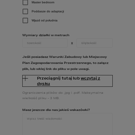
PROJEKTY 
Master bedroom
NOWOCZESNYCH 
Poddasze do adaptacji
WILLI I REZYDENCJI
Wjazd od południa
Willami lub też rezydencjami nazywane są 
Wymiary działki w metrach
większe 
domy jednorodzinne
 z dużym 
x
ogrodem. W zależności od indywidualnych 
preferencji inwestora oraz fantazji 
architekta, mogą przybierać zarówno 
Jeśli posiadasz Warunki Zabudowy lub Miejscowy
tradycyjne, jak i bardziej nowoczesne, 
Plan Zagospodarowania Przestrzennego, to załącz
wyrafinowane formy. Zakup projektu 
plik, lub wklej link do pliku w pole uwagi.
luksusowego domu jednorodzinnego w 
stylu willi, nie wynika jedynie z chęci 
Przeciągnij tutaj lub
wczytaj z
zainwestowania w nieruchomość, ale także 
dysku
w komfort i bezpieczeństwo całej rodziny.
Ograniczenia plików do .jpg i .pdf. Maksymalna
O wartości nowoczesnych rezydencji 
wielkość pliku - 3 MB.
decydują: 
Masz jeszcze dla nas jakieś wskazówki?
stosunkowo duży metraż, 
zastosowanie nowoczesnych 
technologii zmniejszających koszty, 
dodatkowe udogodnienia jak np. 