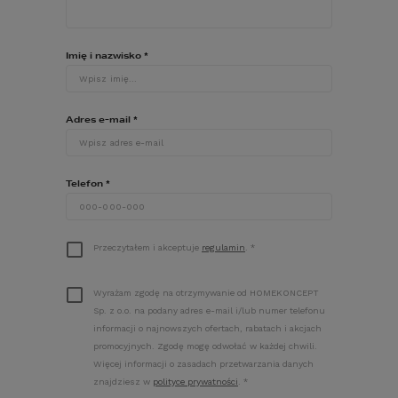
basen czy sauna, 
funkcjonalne i przestronne tarasy, 
ale także kryteria lokalizacyjne. 
Imię i nazwisko
*
Najbardziej pożądane są działki w 
dzielnicach centralnych oraz im pobliskich, 
czyli dobrze skomunikowanych z centrami 
Adres e-mail
*
miast. Alternatywą są grunty umiejscowione 
poza głównymi aglomeracjami, cieszące się 
zainteresowaniem osób, które marzą o 
budowie swojego domowego królestwa z 
Telefon
*
dala od miejskiego zgiełku.
Przeczytałem i akceptuje
regulamin
.
*
Wyrażam zgodę na otrzymywanie od HOMEKONCEPT
Sp. z o.o. na podany adres e-mail i/lub numer telefonu
informacji o najnowszych ofertach, rabatach i akcjach
promocyjnych. Zgodę mogę odwołać w każdej chwili.
PROJEKT WILLI 
HOMEKONCEPT 41
 – 
Więcej informacji o zasadach przetwarzania danych
znajdziesz w
polityce prywatności
.
*
MALOWNICZY WIDOK Z TARASU.