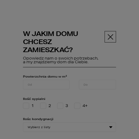
W JAKIM DOMU
Menu
CHCESZ
ZAMIESZKAĆ?
Opowiedz nam o swoich potrzebach,
ABC budowy
Poczytaj
Luksu...
a my znajdziemy dom dla Ciebie.
Powierzchnia domu w m²
Luksusowy dom
Ilość sypialni
pod miastem -
1
2
3
4+
cechy
Ilośc kondygnacji
nowoczesnych