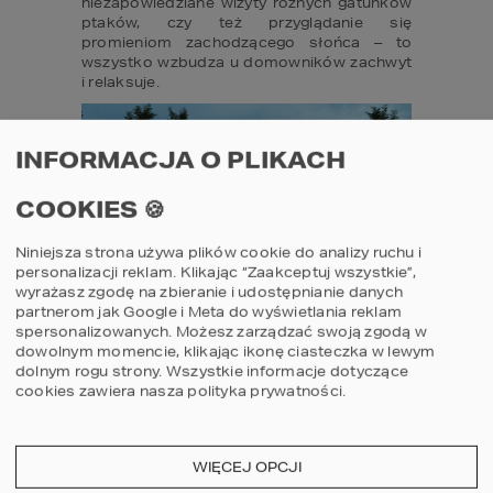
niezapowiedziane wizyty różnych gatunków 
ptaków, czy też przyglądanie się 
promieniom zachodzącego słońca – to 
wszystko wzbudza u domowników zachwyt 
i relaksuje.
INFORMACJA O PLIKACH
COOKIES 🍪
Niniejsza strona używa plików cookie do analizy ruchu i
personalizacji reklam. Klikając “Zaakceptuj wszystkie”,
PROJEKT 
HOMEKONCEPT 55
 – TARAS ZE 
wyrażasz zgodę na zbieranie i udostępnianie danych
partnerom jak Google i Meta do wyświetlania reklam
STREFĄ WYPOCZYNKOWĄ.
spersonalizowanych. Możesz zarządzać swoją zgodą w
dowolnym momencie, klikając ikonę ciasteczka w lewym
AUTOR PROJEKTU: ARCH. JACEK 
dolnym rogu strony.
Wszystkie informacje dotyczące
NIEBIESZCZAŃSKI
cookies zawiera nasza
polityka prywatności
.
Uzupełnieniem posesji, które łączy zalety 
zarówno domu i ogrodu jest taras, 
nazywany także “letnim salonem”. Sytuuje 
WIĘCEJ OPCJI
się go zazwyczaj od strony południowo-