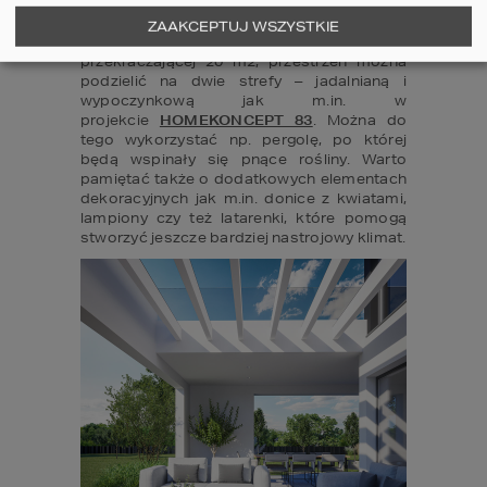
wschodniej lub zachodniej na tyłach domu. 
Wyposażenie tarasu jest uzależnione od 
ZAAKCEPTUJ WSZYSTKIE
jego wielkości. W przypadku powierzchni 
przekraczającej 20 m2, przestrzeń można 
podzielić na dwie strefy – jadalnianą i 
wypoczynkową jak m.in. w 
projekcie 
HOMEKONCEPT 83
. Można do 
tego wykorzystać np. pergolę, po której 
będą wspinały się pnące rośliny. Warto 
pamiętać także o dodatkowych elementach 
dekoracyjnych jak m.in. donice z kwiatami, 
lampiony czy też latarenki, które pomogą 
stworzyć jeszcze bardziej nastrojowy klimat.