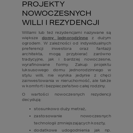
PROJEKTY 
NOWOCZESNYCH 
WILLI I REZYDENCJI
Willami lub też rezydencjami nazywane są 
większe 
domy jednorodzinne
 z dużym 
ogrodem. W zależności od indywidualnych 
preferencji inwestora oraz fantazji 
architekta, mogą przybierać zarówno 
tradycyjne, jak i bardziej nowoczesne, 
wyrafinowane formy. Zakup projektu 
luksusowego domu jednorodzinnego w 
stylu willi, nie wynika jedynie z chęci 
zainwestowania w nieruchomość, ale także 
w komfort i bezpieczeństwo całej rodziny.
O wartości nowoczesnych rezydencji 
decydują: 
stosunkowo duży metraż, 
zastosowanie nowoczesnych 
technologii zmniejszających koszty, 
dodatkowe udogodnienia jak np. 