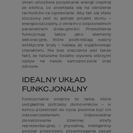
okien umożliwia pozyskanie energii cieplnej 
ze słońca, co przekłada się na obniżenie 
rachunków za ogrzewanie. Aby tak się stało 
kluczowy jest tu jednak projekt domu – 
energooszczędny, z oknami o odpowiednich 
parametrach izolacyjności. Przeszklenia 
funkcjonują także jako elementy 
dekoracyjne, które podkreślają walory 
estetyczne bryły i nadają jej wyjątkowego 
charakteru. Nie bez znaczenia jest także 
fakt, że naturalne światło wywiera olbrzymi 
wpływ na nasze samopoczucie oraz 
zdrowie.
IDEALNY UKŁAD 
FUNKCJONALNY
Funkcjonalne wnętrze to takie, które 
uwzględnia potrzeby domowników – w 
końcu przestrzeń do życia powinna być ich 
odzwierciedleniem. Odpowiednie 
zlokalizowanie dziennej strefy 
reprezentacyjnej i prywatnej, inteligentny 
podział przestrzeni, przestrzeganie zasad 