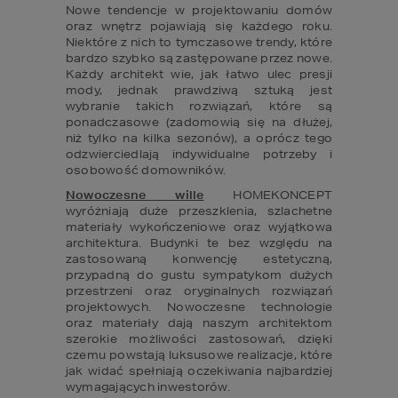
Nowe tendencje w projektowaniu domów 
oraz wnętrz pojawiają się każdego roku. 
Niektóre z nich to tymczasowe trendy, które 
bardzo szybko są zastępowane przez nowe. 
Każdy architekt wie, jak łatwo ulec presji 
mody, jednak prawdziwą sztuką jest 
wybranie takich rozwiązań, które są 
ponadczasowe (zadomowią się na dłużej, 
niż tylko na kilka sezonów), a oprócz tego 
odzwierciedlają indywidualne potrzeby i 
Nowoczesne wille
 HOMEKONCEPT 
wyróżniają duże przeszklenia, szlachetne 
materiały wykończeniowe oraz wyjątkowa 
architektura. Budynki te bez względu na 
zastosowaną konwencję estetyczną, 
przypadną do gustu sympatykom dużych 
przestrzeni oraz oryginalnych rozwiązań 
projektowych. Nowoczesne technologie 
oraz materiały dają naszym architektom 
szerokie możliwości zastosowań, dzięki 
czemu powstają luksusowe realizacje, które 
jak widać spełniają oczekiwania najbardziej 
wymagających inwestorów.