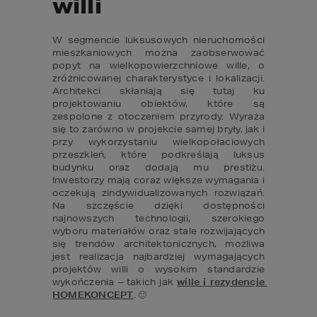
willi
W segmencie luksusowych nieruchomości 
mieszkaniowych można zaobserwować 
popyt na wielkopowierzchniowe wille, o 
zróżnicowanej charakterystyce i lokalizacji. 
Architekci skłaniają się tutaj ku 
projektowaniu obiektów, które są 
zespolone z otoczeniem przyrody. Wyraża 
się to zarówno w projekcie samej bryły, jak i 
przy wykorzystaniu wielkopołaciowych 
przeszkleń, które podkreślają luksus 
budynku oraz dodają mu prestiżu. 
Inwestorzy mają coraz większe wymagania i 
oczekują zindywidualizowanych rozwiązań. 
Na szczęście dzięki dostępności 
najnowszych technologii, szerokiego 
wyboru materiałów oraz stale rozwijających 
się trendów architektonicznych, możliwa 
jest realizacja najbardziej wymagających 
projektów willi o wysokim standardzie 
wykończenia – takich jak 
wille i rezydencje 
HOMEKONCEPT
. 🙂