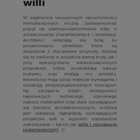
willi
W segmencie luksusowych nieruchomości 
mieszkaniowych można zaobserwować 
popyt na wielkopowierzchniowe wille, o 
zróżnicowanej charakterystyce i lokalizacji. 
Architekci skłaniają się tutaj ku 
projektowaniu obiektów, które są 
zespolone z otoczeniem przyrody. Wyraża 
się to zarówno w projekcie samej bryły, jak i 
przy wykorzystaniu wielkopołaciowych 
przeszkleń, które podkreślają luksus 
budynku oraz dodają mu prestiżu. 
Inwestorzy mają coraz większe wymagania i 
oczekują zindywidualizowanych rozwiązań. 
Na szczęście dzięki dostępności 
najnowszych technologii, szerokiego 
wyboru materiałów oraz stale rozwijających 
się trendów architektonicznych, możliwa 
jest realizacja najbardziej wymagających 
projektów willi o wysokim standardzie 
wykończenia – takich jak 
wille i rezydencje 
HOMEKONCEPT
. 🙂