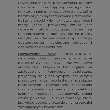
Nowe tendencje w projektowaniu domów 
oraz wnętrz pojawiają się każdego roku. 
Niektóre z nich to tymczasowe trendy, które 
bardzo szybko są zastępowane przez nowe. 
Każdy architekt wie, jak łatwo ulec presji 
mody, jednak prawdziwą sztuką jest 
wybranie takich rozwiązań, które są 
ponadczasowe (zadomowią się na dłużej, 
niż tylko na kilka sezonów), a oprócz tego 
odzwierciedlają indywidualne potrzeby i 
Nowoczesne wille
 HOMEKONCEPT 
wyróżniają duże przeszklenia, szlachetne 
materiały wykończeniowe oraz wyjątkowa 
architektura. Budynki te bez względu na 
zastosowaną konwencję estetyczną, 
przypadną do gustu sympatykom dużych 
przestrzeni oraz oryginalnych rozwiązań 
projektowych. Nowoczesne technologie 
oraz materiały dają naszym architektom 
szerokie możliwości zastosowań, dzięki 
czemu powstają luksusowe realizacje, które 
jak widać spełniają oczekiwania najbardziej 
wymagających inwestorów.