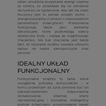
okien umożliwia pozyskanie energii cieplnej 
ze słońca, co przekłada się na obniżenie 
rachunków za ogrzewanie. Aby tak się stało 
kluczowy jest tu jednak projekt domu – 
energooszczędny, z oknami o odpowiednich 
parametrach izolacyjności. Przeszklenia 
funkcjonują także jako elementy 
dekoracyjne, które podkreślają walory 
estetyczne bryły i nadają jej wyjątkowego 
charakteru. Nie bez znaczenia jest także 
fakt, że naturalne światło wywiera olbrzymi 
wpływ na nasze samopoczucie oraz 
zdrowie.
IDEALNY UKŁAD 
FUNKCJONALNY
Funkcjonalne wnętrze to takie, które 
uwzględnia potrzeby domowników – w 
końcu przestrzeń do życia powinna być ich 
odzwierciedleniem. Odpowiednie 
zlokalizowanie dziennej strefy 
reprezentacyjnej i prywatnej, inteligentny 
podział przestrzeni, przestrzeganie zasad 