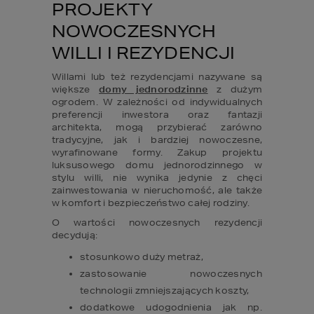
PROJEKTY 
NOWOCZESNYCH 
WILLI I REZYDENCJI
Willami lub też rezydencjami nazywane są 
większe 
domy jednorodzinne
 z dużym 
ogrodem. W zależności od indywidualnych 
preferencji inwestora oraz fantazji 
architekta, mogą przybierać zarówno 
tradycyjne, jak i bardziej nowoczesne, 
wyrafinowane formy. Zakup projektu 
luksusowego domu jednorodzinnego w 
stylu willi, nie wynika jedynie z chęci 
zainwestowania w nieruchomość, ale także 
w komfort i bezpieczeństwo całej rodziny.
O wartości nowoczesnych rezydencji 
decydują: 
stosunkowo duży metraż, 
zastosowanie nowoczesnych 
technologii zmniejszających koszty, 
dodatkowe udogodnienia jak np. 