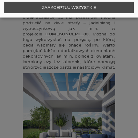
wschodniej lub zachodniej na tyłach domu. 
Wyposażenie tarasu jest uzależnione od 
ZAAKCEPTUJ WSZYSTKIE
jego wielkości. W przypadku powierzchni 
przekraczającej 20 m2, przestrzeń można 
podzielić na dwie strefy – jadalnianą i 
wypoczynkową jak m.in. w 
projekcie 
HOMEKONCEPT 83
. Można do 
tego wykorzystać np. pergolę, po której 
będą wspinały się pnące rośliny. Warto 
pamiętać także o dodatkowych elementach 
dekoracyjnych jak m.in. donice z kwiatami, 
lampiony czy też latarenki, które pomogą 
stworzyć jeszcze bardziej nastrojowy klimat.