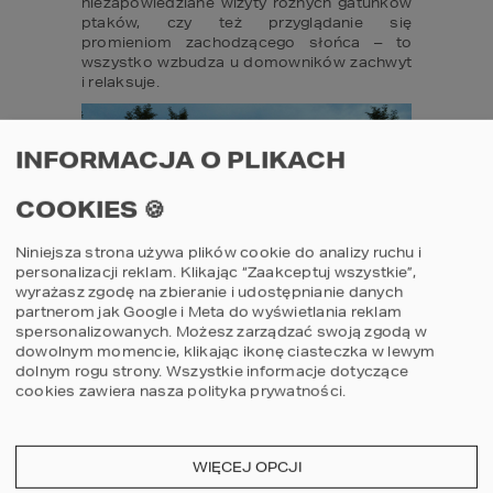
niezapowiedziane wizyty różnych gatunków 
ptaków, czy też przyglądanie się 
promieniom zachodzącego słońca – to 
wszystko wzbudza u domowników zachwyt 
i relaksuje.
INFORMACJA O PLIKACH
COOKIES 🍪
Niniejsza strona używa plików cookie do analizy ruchu i
personalizacji reklam. Klikając “Zaakceptuj wszystkie”,
PROJEKT 
HOMEKONCEPT 55
 – TARAS ZE 
wyrażasz zgodę na zbieranie i udostępnianie danych
partnerom jak Google i Meta do wyświetlania reklam
STREFĄ WYPOCZYNKOWĄ.
spersonalizowanych. Możesz zarządzać swoją zgodą w
dowolnym momencie, klikając ikonę ciasteczka w lewym
AUTOR PROJEKTU: ARCH. JACEK 
dolnym rogu strony.
Wszystkie informacje dotyczące
NIEBIESZCZAŃSKI
cookies zawiera nasza
polityka prywatności
.
Uzupełnieniem posesji, które łączy zalety 
zarówno domu i ogrodu jest taras, 
nazywany także “letnim salonem”. Sytuuje 
WIĘCEJ OPCJI
się go zazwyczaj od strony południowo-