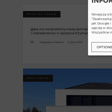
INFO
Niniejsza st
WPIS NA FORUM
“Zaakceptuj
jak Google 
zgodą w dow
@Iza my wstawiliśmy małą zamrażarkę - idealna 
Wszystkie i
:) standardowo w spiżarce trzymamy słoiki, kasze,
Magdalena Maziarz
5 lipca 2022
OPTION
REALIZACJA