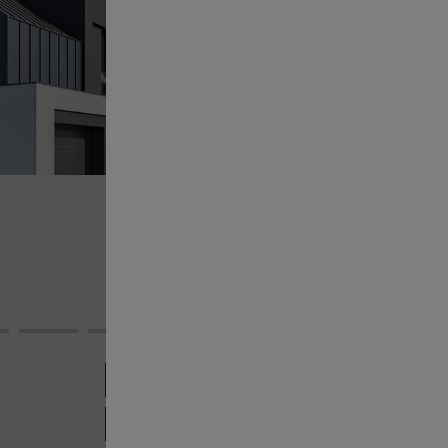
Załóż sw
budowy
Przyślij
swojeg
Śledź na
Real
Zobacz dziennik
Zobacz r
Obserwuj