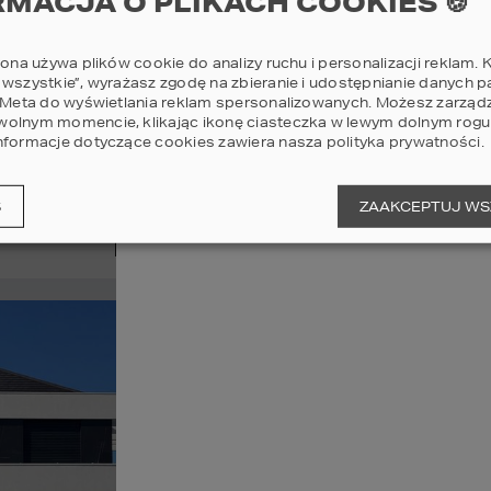
RMACJA O PLIKACH COOKIES 🍪
rona używa plików cookie do analizy ruchu i personalizacji reklam. K
 wszystkie”, wyrażasz zgodę na zbieranie i udostępnianie danych 
i Meta do wyświetlania reklam spersonalizowanych. Możesz zarząd
olnym momencie, klikając ikonę ciasteczka w lewym dolnym rogu 
na mrożenie warzyw i zapas lodów na lato
nformacje dotyczące cookies zawiera nasza
polityka prywatności
.
 makarony i wielkie gary :)
S
ZAAKCEPTUJ WS
Czytaj wątek