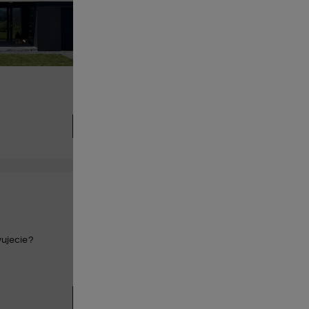
Zobacz realizację
wujecie?
Czytaj wątek