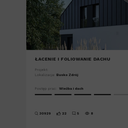
ŁACENIE I FOLIOWANIE DACHU
Projekt:
Lokalizacja:
Busko Zdrój
Postęp prac:
Wieźba i dach
30929
22
5
8