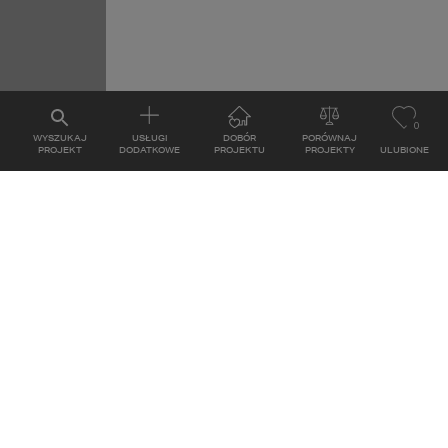
0
WYSZUKAJ
USŁUGI
DOBÓR
PORÓWNAJ
PROJEKT
DODATKOWE
PROJEKTU
PROJEKTY
ULUBIONE
PROJEKTÓW
GODZINY PRACY
Poniedziałek - Piątek: 8:00 - 17:00
la dewelopera
Sobota: nieczynne
parterowych
iętrowych
z poddaszem
 płaskim dachem
 antresolą