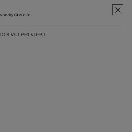
pt.pl
+48 606 228 556
Menu
wpadły Ci w oko.
SPOŁECZNOŚĆ
DODAJ PROJEKT
BC BUDOWY
O NAS
KONTAKT
Z DO SPOŁECZNOŚCI
ONCEPT!