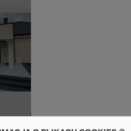
Dzie
Zobacz d
For
HOM
Zobacz 
Zobacz realizację