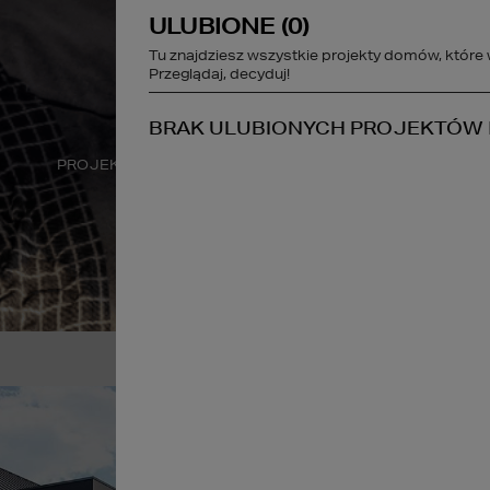
ULUBIONE (
0
)
studio@homekonce
Tu znajdziesz wszystkie projekty domów, które 
Przeglądaj, decyduj!
STREFA KLIENTA
BRAK ULUBIONYCH PROJEKTÓW
PROJEKTY WNĘTRZ
DEWELOPER
A
DOŁĄC
HOMEK