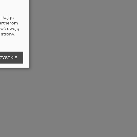
likając
partnerom
zać swoją
strony.
ZYSTKIE