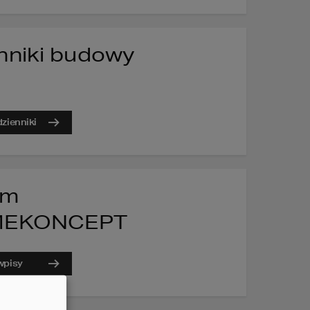
nniki budowy
zienniki
um
EKONCEPT
wpisy