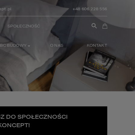
pt.pl
+48 606 228 556
SPOŁECZNOŚĆ
BC BUDOWY
O NAS
KONTAKT
Z DO SPOŁECZNOŚCI
ONCEPT!