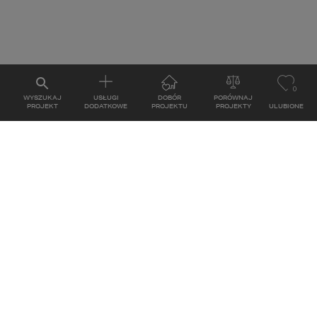
0
WYSZUKAJ
USŁUGI
DOBÓR
PORÓWNAJ
PROJEKT
DODATKOWE
PROJEKTU
PROJEKTY
ULUBIONE
PROJEKTÓW
GODZINY PRACY
Poniedziałek - Piątek: 8:00 - 17:00
la dewelopera
Sobota: nieczynne
parterowych
iętrowych
z poddaszem
 płaskim dachem
 antresolą