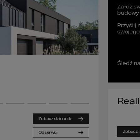
Załóż sw
budowy
Przyślij
swojeg
Śledź na
Real
Zobacz dziennik
Zobacz r
Obserwuj