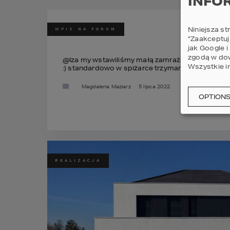
INFO
Niniejsza st
WPIS NA FORUM
“Zaakceptuj
jak Google 
zgodą w dow
@Iza my wstawiliśmy małą zamrażarkę - idealna 
Wszystkie i
:) standardowo w spiżarce trzymamy słoiki, kasze,
Magdalena Maziarz
5 lipca 2022
OPTION
REALIZACJA