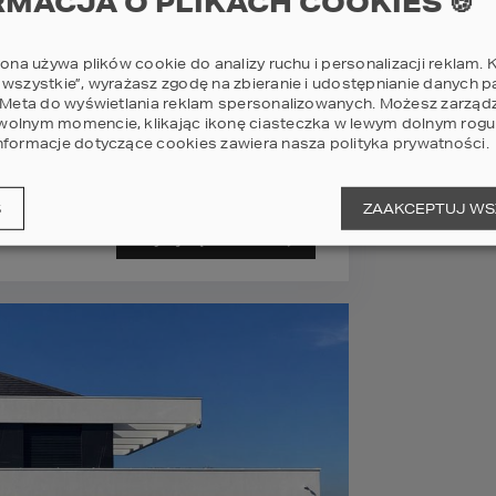
RMACJA O PLIKACH COOKIES 🍪
rona używa plików cookie do analizy ruchu i personalizacji reklam. K
 wszystkie”, wyrażasz zgodę na zbieranie i udostępnianie danych 
i Meta do wyświetlania reklam spersonalizowanych. Możesz zarząd
olnym momencie, klikając ikonę ciasteczka w lewym dolnym rogu 
na mrożenie warzyw i zapas lodów na lato
nformacje dotyczące cookies zawiera nasza
polityka prywatności
.
 makarony i wielkie gary :)
S
ZAAKCEPTUJ WS
Czytaj wątek