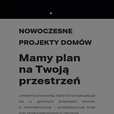
NOWOCZESNE
PROJEKTY DOMÓW
Mamy plan
na Twoją
przestrzeń
Jesteśmy pracownią, która od lat specjalizuje
się w gotowych projektach domów
o minimalistycznej i ponadczasowej bryle
oraz doskonałej proporcji i harmonii.