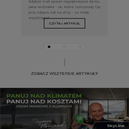
iał opisać najpiękniejsze domy,
małym wydatkiem, dlatego war
ziałeś - te, które zatrzymały Cię
sprawdzić, jakie dofinansowani
ciu lub na ulicy - co miały
budowy domu można uzyskać 
go?
roku.
CZYTAJ ARTYKUŁ
CZYTAJ ARTYKUŁ
ZOBACZ WSZYSTKIE ARTYKUŁY