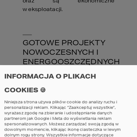
oraz są ekonomiczne
w eksploatacji.
GOTOWE PROJEKTY
NOWOCZESNYCH I
ENERGOOSZCZĘDNYCH
DOMÓW
INFORMACJA O PLIKACH
COOKIES 🍪
Nasze
nowoczesne projekty domów
powstają dzięki bogatemu doświadczeniu
Niniejsza strona używa plików cookie do analizy ruchu i
naszych architektów, konstruktorów,
personalizacji reklam. Klikając “Zaakceptuj wszystkie”,
instalatorów i kosztorysantów. Realizacje
wyrażasz zgodę na zbieranie i udostępnianie danych
naszych
gotowych projektów domów
partnerom jak Google i Meta do wyświetlania reklam
wyróżniają się nowoczesnym wyglądem
spersonalizowanych. Możesz zarządzać swoją zgodą w
oraz innowacyjnymi pomysłami
, które
dowolnym momencie, klikając ikonę ciasteczka w lewym
podkreślają ich indywidualny i nowatorski
dolnym rogu strony.
Wszystkie informacje dotyczące