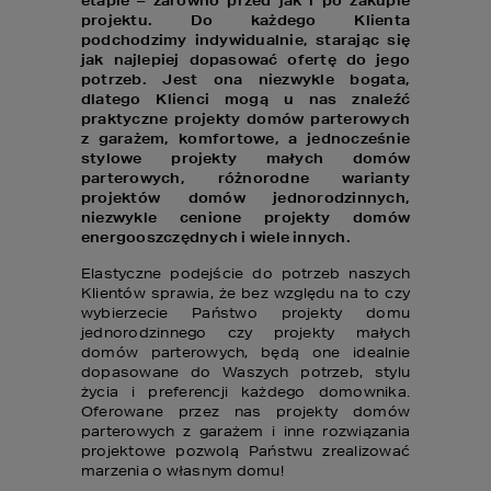
etapie – zarówno przed jak i po zakupie
projektu. Do każdego Klienta
podchodzimy indywidualnie, starając się
jak najlepiej dopasować ofertę do jego
potrzeb. Jest ona niezwykle bogata,
dlatego Klienci mogą u nas znaleźć
praktyczne projekty domów parterowych
z garażem, komfortowe, a jednocześnie
stylowe projekty małych domów
parterowych, różnorodne warianty
projektów domów jednorodzinnych,
niezwykle cenione projekty domów
energooszczędnych i wiele innych.
Elastyczne podejście do potrzeb naszych
Klientów sprawia, że bez względu na to czy
wybierzecie Państwo projekty domu
jednorodzinnego czy projekty małych
domów parterowych, będą one idealnie
dopasowane do Waszych potrzeb, stylu
życia i preferencji każdego domownika.
Oferowane przez nas projekty domów
parterowych z garażem i inne rozwiązania
projektowe pozwolą Państwu zrealizować
marzenia o własnym domu!