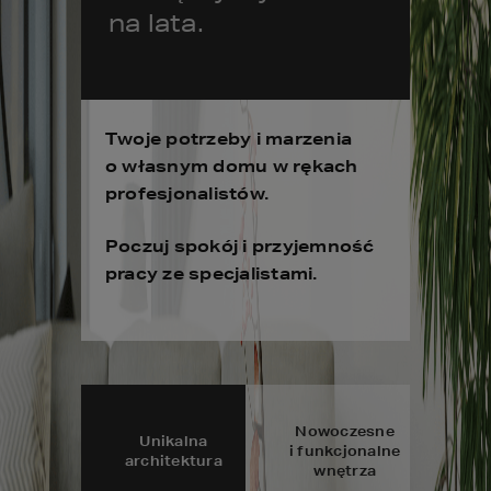
na lata.
Twoje potrzeby i marzenia
o własnym domu w rękach
profesjonalistów.
Poczuj spokój i przyjemność
pracy ze specjalistami.
Nowoczesne
Unikalna
i funkcjonalne
architektura
wnętrza