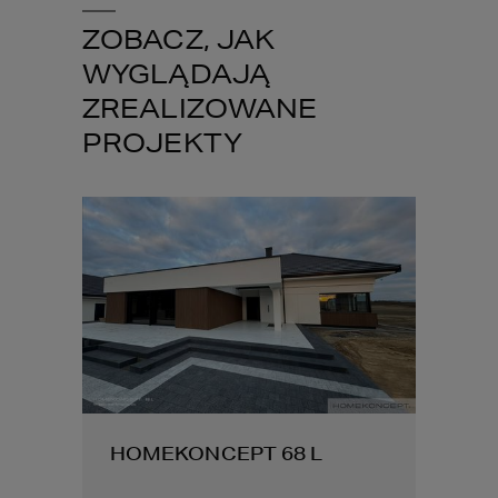
ZOBACZ, JAK
WYGLĄDAJĄ
ZREALIZOWANE
PROJEKTY
EPT 68 L
HOMEKONCEPT 37