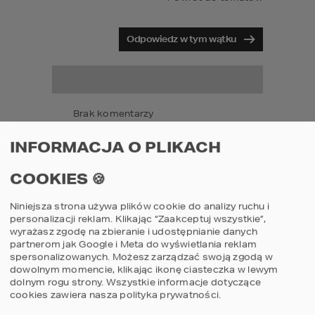
Odpowiedz w tym wątku
Brak komentarzy
INFORMACJA O PLIKACH
COOKIES 🍪
Musisz być
zalogowany
aby dodawać
komentarze.
Niniejsza strona używa plików cookie do analizy ruchu i
personalizacji reklam. Klikając “Zaakceptuj wszystkie”,
wyrażasz zgodę na zbieranie i udostępnianie danych
partnerom jak Google i Meta do wyświetlania reklam
spersonalizowanych. Możesz zarządzać swoją zgodą w
dowolnym momencie, klikając ikonę ciasteczka w lewym
dolnym rogu strony.
Wszystkie informacje dotyczące
cookies zawiera nasza
polityka prywatności
.