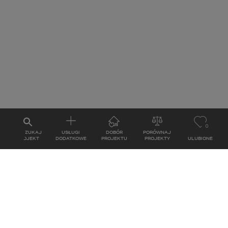
0
WYSZUKAJ
USŁUGI
DOBÓR
PORÓWNAJ
PROJEKT
DODATKOWE
PROJEKTU
PROJEKTY
ULUBIONE
KONTAKT
ul. Grzegórzecka 67F/1
31-559
Kraków
MAPA
E-mail: studio@homekoncept.pl