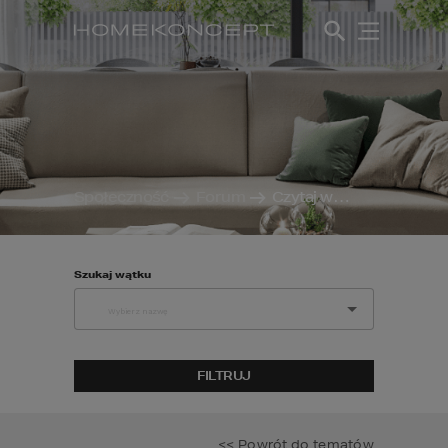
Społeczność
Forum
Czytaj wątek
Szukaj wątku
FILTRUJ
<< Powrót do tematów