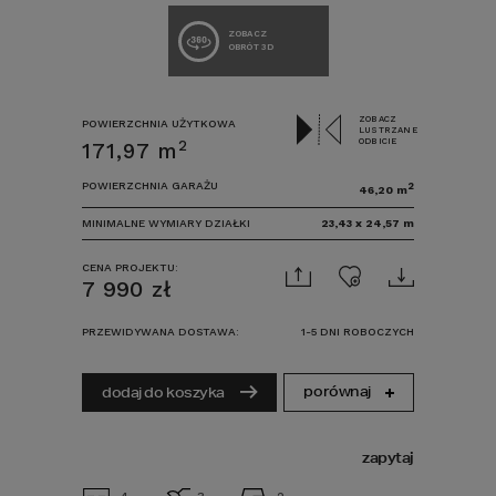
ZOBACZ
OBRÓT 3D
ZOBACZ
POWIERZCHNIA UŻYTKOWA
LUSTRZANE
ODBICIE
2
171,97
m
POWIERZCHNIA GARAŻU
2
46,20
m
MINIMALNE WYMIARY DZIAŁKI
23,43
x
24,57
m
CENA PROJEKTU:
7 990
zł
PRZEWIDYWANA DOSTAWA:
1-5 DNI ROBOCZYCH
porównaj
dodaj do koszyka
zapytaj