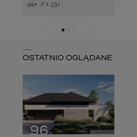
4
3
2
4
OSTATNIO OGLĄDANE
96