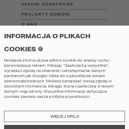
USŁUGI DODATKOWE
PROJEKTY DOMÓW
O NAS
OFERTA DLA DEWELOPERA
INFORMACJA O PLIKACH
REGULAMINY
COOKIES 🍪
FAQ
Niniejsza strona używa plików cookie do analizy ruchu i
personalizacji reklam. Klikając “Zaakceptuj wszystkie”,
wyrażasz zgodę na zbieranie i udostępnianie danych
ŚLEDŹ NAS
partnerom jak Google i Meta do wyświetlania reklam
spersonalizowanych. Możesz zarządzać swoją zgodą w
dowolnym momencie, klikając ikonę ciasteczka w lewym
dolnym rogu strony.
Wszystkie informacje dotyczące
cookies zawiera nasza
polityka prywatności
.
DESIGN BY
POWERED BY
WIĘCEJ OPCJI