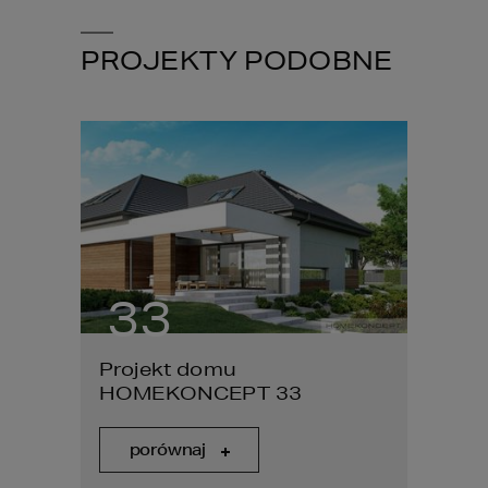
PROJEKTY PODOBNE
33
9
Projekt domu
Proje
HOMEKONCEPT 33
HOME
porównaj
por