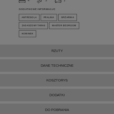
4
3
2
DODATKOWE INFORMACJE:
ANTRESOLA
PRALNIA
SPIŻARNIA
ZADASZONY TARAS
MASTER BEDROOM
KOMINEK
RZUTY
DANE TECHNICZNE
KOSZTORYS
DODATKI
DO POBRANIA