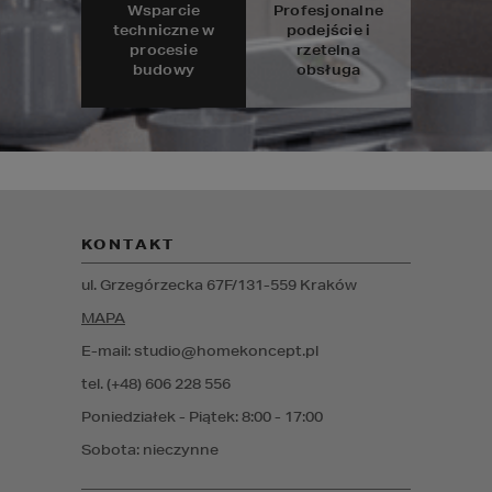
Wsparcie
Profesjonalne
techniczne w
podejście i
procesie
rzetelna
budowy
obsługa
KONTAKT
ul. Grzegórzecka 67F/1
31-559
Kraków
MAPA
E-mail: studio@homekoncept.pl
tel. (+48) 606 228 556
Poniedziałek - Piątek: 8:00 - 17:00
Sobota: nieczynne