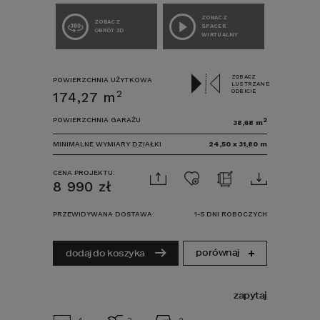
ZOBACZ
ZOBACZ
SPACER
OBRÓT 3D
WIRTUALNY
ZOBACZ
POWIERZCHNIA UŻYTKOWA
LUSTRZANE
ODBICIE
2
174,27
m
POWIERZCHNIA GARAŻU
2
38,68
m
MINIMALNE WYMIARY DZIAŁKI
24,50
x
31,80
m
CENA PROJEKTU:
8 990
zł
PRZEWIDYWANA DOSTAWA:
1-5 DNI ROBOCZYCH
porównaj
dodaj do koszyka
zapytaj