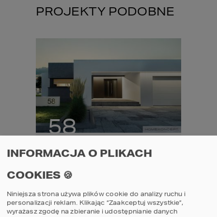
PROJEKTY PODOBNE
58
2
Projekt domu
Proje
INFORMACJA O PLIKACH
G2
HOMEKONCEPT 58
HOME
COOKIES 🍪
porównaj
por
Niniejsza strona używa plików cookie do analizy ruchu i
personalizacji reklam. Klikając “Zaakceptuj wszystkie”,
3
2
2
4
wyrażasz zgodę na zbieranie i udostępnianie danych