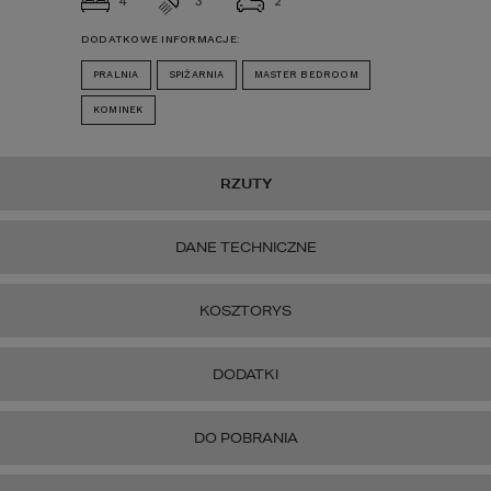
4
3
2
DODATKOWE INFORMACJE:
PRALNIA
SPIŻARNIA
MASTER BEDROOM
KOMINEK
RZUTY
DANE TECHNICZNE
KOSZTORYS
DODATKI
DO POBRANIA