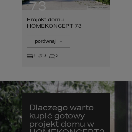
73
7
Projekt domu
Proje
HOMEKONCEPT 73
HOME
porównaj
por
4
3
2
4
Dlaczego warto
kupić gotowy
projekt domu w