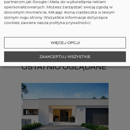
partnerom jak Google i Meta do wyświetlania reklam
spersonalizowanych. Możesz zarządzać swoją zgodą w
dowolnym momencie, klikając ikonę ciasteczka w lewym
dolnym rogu strony.
Wszystkie informacje dotyczące
cookies zawiera nasza
polityka prywatności
.
WIĘCEJ OPCJI
ZOBACZ WIĘCEJ
ZAAKCEPTUJ WSZYSTKIE
OSTATNIO OGLĄDANE