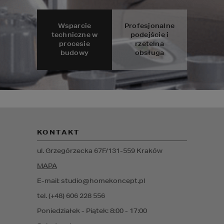
Wsparcie
Profesjonalne
techniczne w
podejście i
procesie
rzetelna
budowy
obsługa
KONTAKT
ul. Grzegórzecka 67F/1
31-559
Kraków
MAPA
E-mail: studio@homekoncept.pl
tel. (+48) 606 228 556
Poniedziałek - Piątek: 8:00 - 17:00