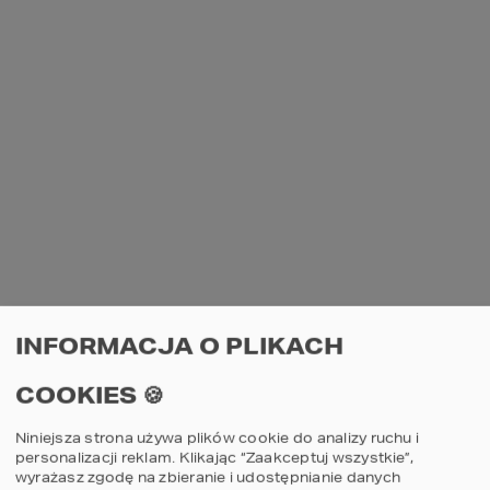
PROJEKTY PODOBNE
58
2
Projekt domu
Proje
INFORMACJA O PLIKACH
G2
HOMEKONCEPT 58
HOME
COOKIES 🍪
porównaj
por
Niniejsza strona używa plików cookie do analizy ruchu i
personalizacji reklam. Klikając “Zaakceptuj wszystkie”,
3
2
2
4
wyrażasz zgodę na zbieranie i udostępnianie danych