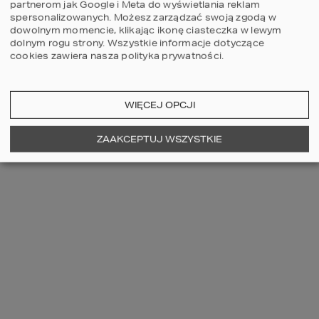
partnerom jak Google i Meta do wyświetlania reklam
spersonalizowanych. Możesz zarządzać swoją zgodą w
dowolnym momencie, klikając ikonę ciasteczka w lewym
dolnym rogu strony.
Wszystkie informacje dotyczące
cookies zawiera nasza
polityka prywatności
.
WIĘCEJ OPCJI
ZOBACZ WIĘCEJ
ZAAKCEPTUJ WSZYSTKIE
OSTATNIO OGLĄDANE