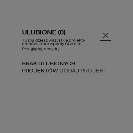
ULUBIONE (
0
)
Menu
Tu znajdziesz wszystkie projekty
domów, które wpadły Ci w oko.
Przeglądaj, decyduj!
PROJEKT DOMU
73
BRAK ULUBIONYCH
PROJEKTÓW
DODAJ PROJEKT
Projekty domów
HOMEKONCEPT 73