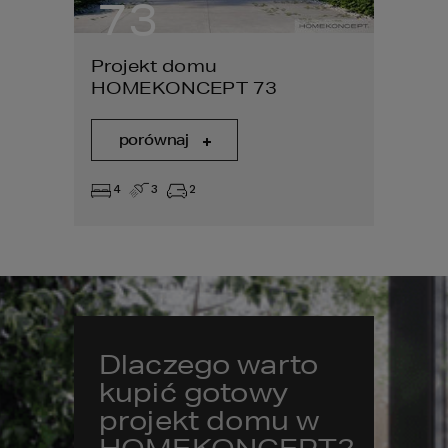
73
7
Projekt domu
Proje
HOMEKONCEPT 73
HOME
porównaj
por
4
3
2
4
Dlaczego warto
kupić gotowy
projekt domu w