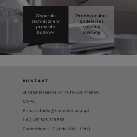
Wsparcie
Profesjonalne
techniczne w
podejście i
procesie
rzetelna
budowy
obsługa
KONTAKT
ul. Grzegórzecka 67F/1
31-559
Kraków
MAPA
E-mail: studio@homekoncept.pl
tel. (+48) 606 228 556
Poniedziałek - Piątek: 8:00 - 17:00