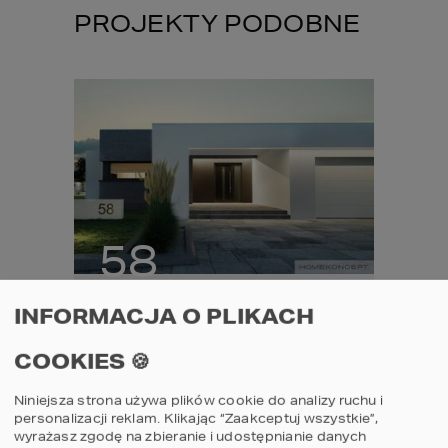
PROJEKTY PODOBNE
58
2
Projekt domu
Proje
INFORMACJA O PLIKACH
G2
HOMEKONCEPT 58
HOME
COOKIES 🍪
porównaj
por
Niniejsza strona używa plików cookie do analizy ruchu i
personalizacji reklam. Klikając “Zaakceptuj wszystkie”,
3
2
2
4
wyrażasz zgodę na zbieranie i udostępnianie danych