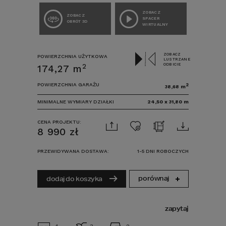
ZOBACZ
ZOBACZ
SPACER
OBRÓT 3D
WIRTUALNY
ZOBACZ
POWIERZCHNIA UŻYTKOWA
LUSTRZANE
ODBICIE
2
174,27
m
POWIERZCHNIA GARAŻU
2
38,68
m
MINIMALNE WYMIARY DZIAŁKI
24,50
x
31,80
m
CENA PROJEKTU:
8 990
zł
PRZEWIDYWANA DOSTAWA:
1-5 DNI ROBOCZYCH
porównaj
dodaj do koszyka
zapytaj