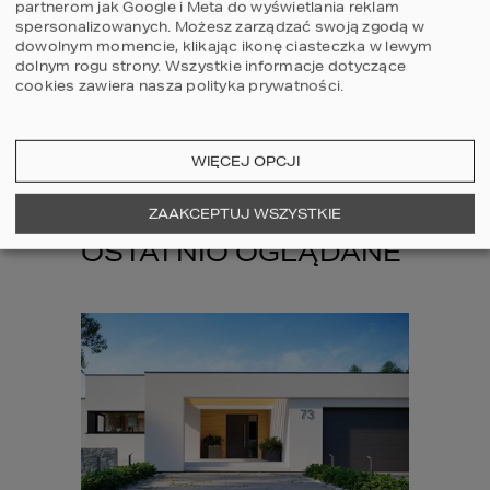
partnerom jak Google i Meta do wyświetlania reklam
spersonalizowanych. Możesz zarządzać swoją zgodą w
dowolnym momencie, klikając ikonę ciasteczka w lewym
dolnym rogu strony.
Wszystkie informacje dotyczące
cookies zawiera nasza
polityka prywatności
.
WIĘCEJ OPCJI
ZOBACZ WIĘCEJ
ZAAKCEPTUJ WSZYSTKIE
OSTATNIO OGLĄDANE