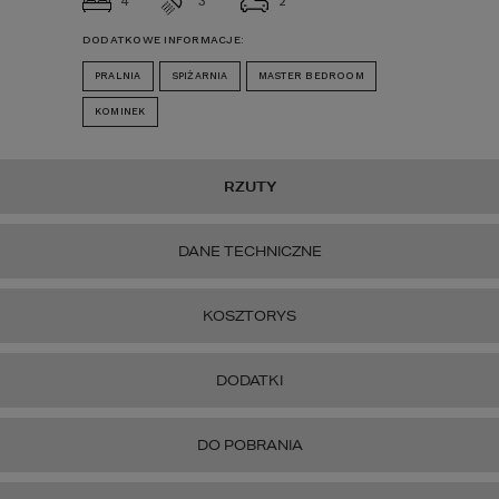
4
3
2
DODATKOWE INFORMACJE:
PRALNIA
SPIŻARNIA
MASTER BEDROOM
KOMINEK
RZUTY
DANE TECHNICZNE
KOSZTORYS
DODATKI
DO POBRANIA