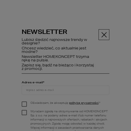
NEWSLETTER
Menu
Lubisz śledzić najnowsze trendy w
designie?
Chcesz wiedzieć, co aktualnie jest
PROJEKT DOMU
modne?
38
Newsletter HOMEKONCEPT trzyma
rękę na pulsie.
Zapisz się, bądź na bieżąco i korzystaj
z promocji.
Projekty domów
HOMEKONCEPT 38
Adres e-mail
*
Oświadczam, że akceptuję
politykę prywatności
.
*
Wyrażam zgodę na otrzymywanie od HOMEKONCEPT
Sp. z o.o. na podany adres e-mail i/lub numer telefonu
informacji o najnowszych ofertach, rabatach i akcjach
promocyjnych. Zgodę mogę odwołać w każdej chwili.
Więcej informacji o zasadach przetwarzania danych