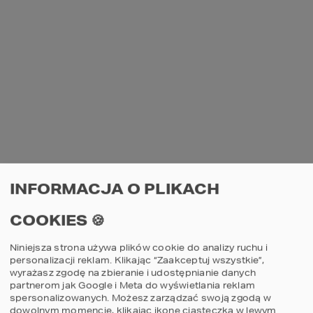
Wsparcie
Profesjonalne
techniczne w
podejście i
procesie
rzetelna
budowy
obsługa
KONTAKT
INFORMACJA O PLIKACH
ul. Grzegórzecka 67F/1
31-559
Kraków
MAPA
COOKIES 🍪
E-mail: studio@homekoncept.pl
Niniejsza strona używa plików cookie do analizy ruchu i
tel. (+48) 606 228 556
personalizacji reklam. Klikając “Zaakceptuj wszystkie”,
Poniedziałek - Piątek: 8:00 - 17:00
wyrażasz zgodę na zbieranie i udostępnianie danych
partnerom jak Google i Meta do wyświetlania reklam
Sobota: nieczynne
spersonalizowanych. Możesz zarządzać swoją zgodą w
dowolnym momencie, klikając ikonę ciasteczka w lewym