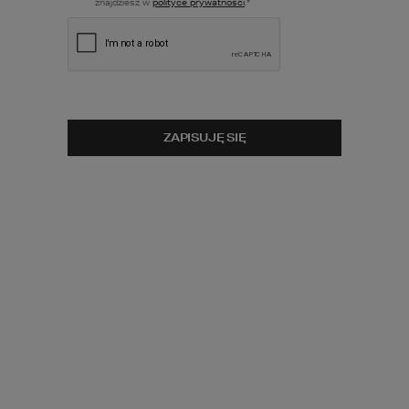
znajdziesz w
polityce prywatności
.
*
ZOBACZ
ZOBACZ
SPACER
OBRÓT 3D
WIRTUALNY
ZOBACZ
POWIERZCHNIA UŻYTKOWA
LUSTRZANE
ODBICIE
2
105,66
m
ZAPISUJĘ SIĘ
POWIERZCHNIA GARAŻU
2
33,87
m
MINIMALNE WYMIARY DZIAŁKI
26,45
x
20,12
m
CENA PROJEKTU:
6 290
zł
PRZEWIDYWANA DOSTAWA:
1-5 DNI ROBOCZYCH
porównaj
dodaj do koszyka
zapytaj