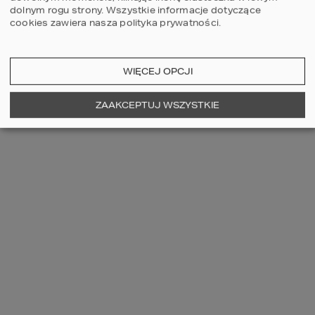
dolnym rogu strony.
Wszystkie informacje dotyczące
USŁUGI DODATKOWE
cookies zawiera nasza
polityka prywatności
.
PROJEKTY DOMÓW
O NAS
WIĘCEJ OPCJI
OFERTA DLA DEWELOPERA
ZAAKCEPTUJ WSZYSTKIE
REGULAMINY
FAQ
ŚLEDŹ NAS
DESIGN BY
POWERED BY