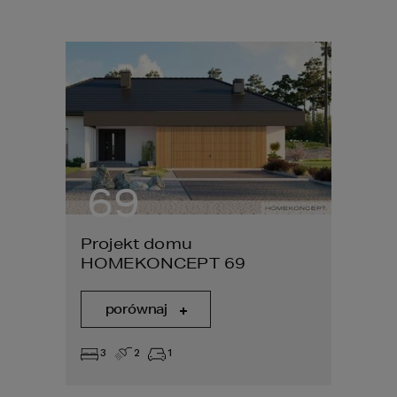
69
44
Projekt domu
Proje
2
HOMEKONCEPT 69
HOME
porównaj
por
3
2
1
3