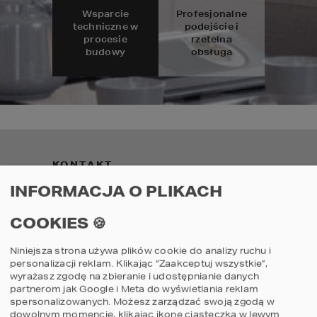
Wsparcie
Profesjonalne
techniczne w
podejście i
procesie
rzetelna
budowy
obsługa
KONTAKT
INFORMACJA O PLIKACH
ul. Grzegórzecka 67F/1
31-559
Kraków
MAPA
COOKIES 🍪
E-mail: studio@homekoncept.pl
Niniejsza strona używa plików cookie do analizy ruchu i
tel. (+48) 606 228 556
personalizacji reklam. Klikając “Zaakceptuj wszystkie”,
Poniedziałek - Piątek: 8:00 - 17:00
wyrażasz zgodę na zbieranie i udostępnianie danych
partnerom jak Google i Meta do wyświetlania reklam
Sobota: nieczynne
spersonalizowanych. Możesz zarządzać swoją zgodą w
dowolnym momencie, klikając ikonę ciasteczka w lewym