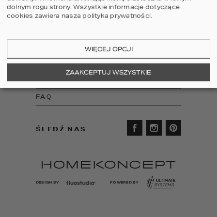
dolnym rogu strony.
Wszystkie informacje dotyczące
USŁUGI DODATKOWE
cookies zawiera nasza
polityka prywatności
.
PROJEKTY DOMÓW
O NAS
WIĘCEJ OPCJI
OFERTA DLA DEWELOPERA
ZAAKCEPTUJ WSZYSTKIE
REGULAMINY
FAQ
ŚLEDŹ NAS
DESIGN BY
POWERED BY