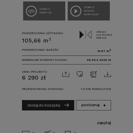
ZOBACZ
ZOBACZ
SPACER
OBRÓT 3D
WIRTUALNY
ZOBACZ
POWIERZCHNIA UŻYTKOWA
LUSTRZANE
ODBICIE
2
105,66
m
POWIERZCHNIA GARAŻU
2
33,87
m
MINIMALNE WYMIARY DZIAŁKI
26,45
x
20,12
m
CENA PROJEKTU:
6 290
zł
PRZEWIDYWANA DOSTAWA:
1-5 DNI ROBOCZYCH
porównaj
dodaj do koszyka
zapytaj