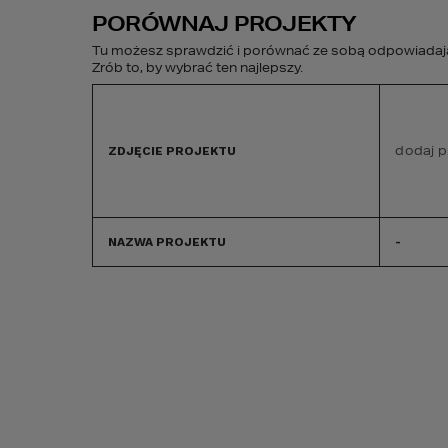
PORÓWNAJ PROJEKTY
Tu możesz sprawdzić i porównać ze sobą odpowiadając
Zrób to, by wybrać ten najlepszy.
PROJEKTY DOMÓW
BUDOWA DOMU
dodaj p
ZDJĘCIE PROJEKTU
GOTOWYCH
NAZWA PROJEKTU
-
ABC budowy
Poczytaj
Zabez...
Zabezpieczenie
sprzęt i ludzi 