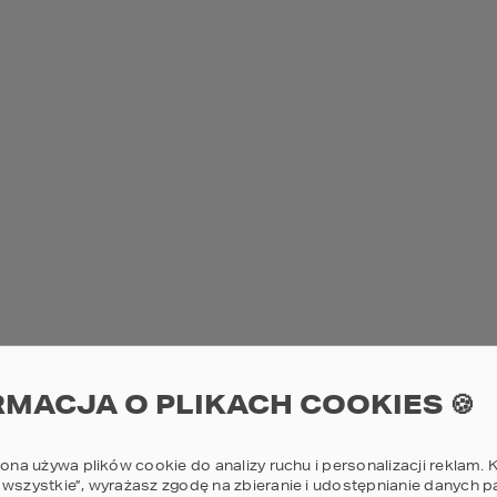
ejmuje przede wszystkim okolice wykopów, krawędzie fundament
ko upadku z wysokości lub uderzenia przez spadające przedmio
ostrzegawczymi lub tymczasowymi ogrodzeniami, aby uniemo
ego aktualizacja w miarę postępu robót są bardzo ważne, poniew
wie zaplanowany system oznaczeń i stref ochronnych nie tylko m
dnosi ogólny standard bezpieczeństwa inwestycji.
W BUDOWLANYCH I SPRZĘTU
oraz sprzętu stanowi istotny element ochrony placu budowy prze
ymi kosztami związanymi z kradzieżą lub zniszczeniem mienia. Na 
ementy instalacyjne, stolarka okienna, elektronarzędzia czy specj
omentu dostarczenia. 
nych stref składowania, niekolidującymi z ciągami komunikacy
owinny być przechowywane w sposób stabilny, zabezpieczony
rę możliwości umieszczane w zamykanych kontenerach budowl
howków, skutecznie chroniących narzędzia i drobny sprzęt prze
RMACJA O PLIKACH COOKIES 🍪
zeń konieczne jest stosowanie dodatkowych zabezpieczeń, taki
zabezpieczenie placu budowy w tym zakresie ogranicza ryzyko a
ągłość robót, co ma bezpośredni wpływ na terminowość i rentowno
rona używa plików cookie do analizy ruchu i personalizacji reklam. K
 wszystkie”, wyrażasz zgodę na zbieranie i udostępnianie danych 
I SYSTEMY NADZORU