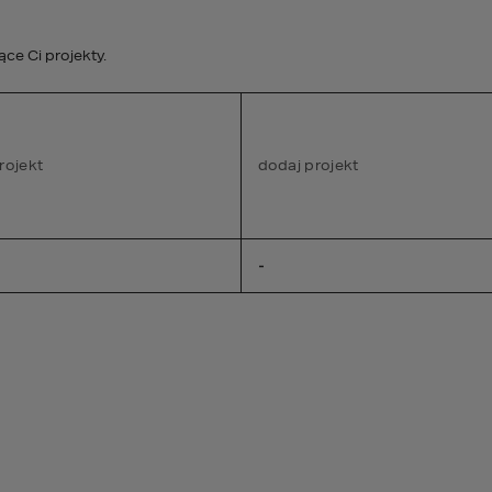
studio@homekonce
e Ci projekty.
STREFA KLIENTA
rojekt
PROJEKTY WNĘTRZ
dodaj projekt
DEWELOPER
A
-
 terenu budowy – jak chro
na każdym etapie robót?