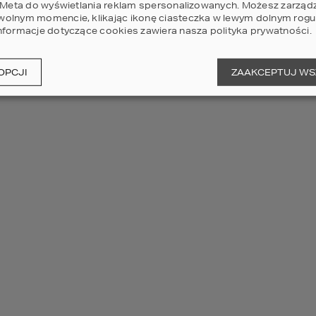
i Meta do wyświetlania reklam spersonalizowanych. Możesz zarząd
olnym momencie, klikając ikonę ciasteczka w lewym dolnym rogu 
m z najskuteczniejszych narzędzi wspierających zabezpieczenie t
nformacje dotyczące cookies zawiera nasza
polityka prywatności
.
temy kamer pozwalają na całodobową obserwację placu, rejestro
materiałów budowlanych lub aktów wandalizmu. 
rednio przez inwestora, kierownika budowy lub firmę zewnętrzną,
OPCJI
ZAAKCEPTUJ WS
y. Odpowiednio rozmieszczone kamery powinny obejmować wejścia
wralgiczne

nieniem monitoringu jest właściwe oświetlenie terenu, zwiększa
yjnie na potencjalnych intruzów. 
ażone w czujniki ruchu, alarmy oraz zdalny dostęp przez aplika
udowy z dowolnego miejsca. Warto podkreślić, że monitoring pełn
er może służyć jako dodatkowy dziennik budowy, umożliwiający 
cję jakości wykonywanych robót. Dzięki temu systemy nadzor
eczeństwo oraz sprawność realizacji inwestycji. 