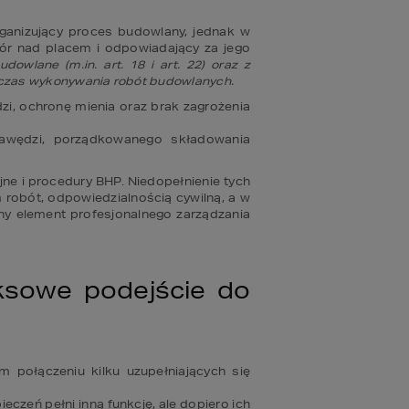
anizujący proces budowlany, jednak w 
ór nad placem i odpowiadający za jego 
owlane (m.in. art. 18 i art. 22) oraz z 
odczas wykonywania robót budowlanych. 
, ochronę mienia oraz brak zagrożenia 
rawędzi, porządkowanego składowania 
e i procedury BHP. Niedopełnienie tych 
robót, odpowiedzialnością cywilną, a w 
y element profesjonalnego zarządzania 
sowe podejście do 
 połączeniu kilku uzupełniających się 
zeń pełni inną funkcję, ale dopiero ich 