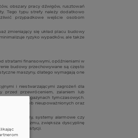
ów, obszary pracy dźwigów, rusztowań 
ty. Tego typu strefy należy dodatkowo 
żliwić przypadkowe wejście osobom 
aż zmieniający się układ placu budowy 
inimalizuje ryzyko wypadków, ale także 
d stratami finansowymi, opóźnieniami w 
terenie budowy przechowywane są często 
alistyczne maszyny, dlatego wymagają one 
jnymi i niestwarzającymi zagrożeń dla 
 przed przewróceniem, zalaniem lub 
anych lub magazynach tymczasowych. 
d dostępem osób nieupoważnionych oraz 
ch jak blokady, systemy alarmowe czy 
któw wandalizmu, zwiększa dyscyplinę 
ść całej inwestycji.
likając
partnerom