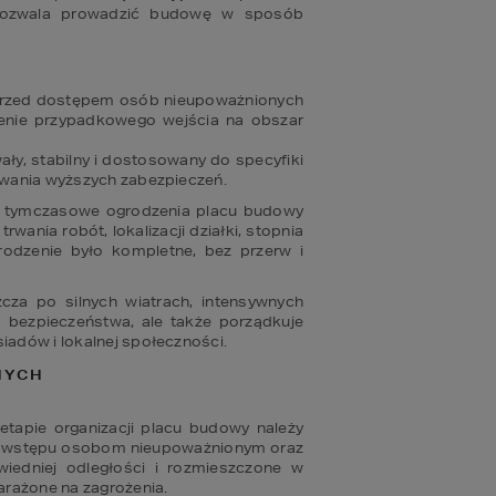
 pozwala prowadzić budowę w sposób 
przed dostępem osób nieupoważnionych 
enie przypadkowego wejścia na obszar 
y, stabilny i dostosowany do specyfiki 
owania wyższych zabezpieczeń. 
ub tymczasowe ogrodzenia placu budowy 
ia robót, lokalizacji działki, stopnia 
odzenie było kompletne, bez przerw i 
a po silnych wiatrach, intensywnych 
bezpieczeństwa, ale także porządkuje 
iadów i lokalnej społeczności.
NYCH
apie organizacji placu budowy należy 
az wstępu osobom nieupoważnionym oraz 
edniej odległości i rozmieszczone w 
arażone na zagrożenia. 