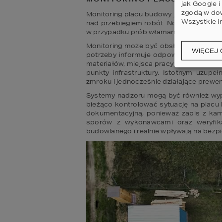
jak Google 
zgodą w dow
Monitoring placu budowy jest dziś jedny
Wszystkie i
nad przebiegiem robót. Nowoczesne sys
w przypadku prób włamania, kradzieży 
Monitoring może być obsługiwany bezpoś
WIĘCEJ 
potrzeby informuje odpowiednie służb
materiałów, miejsca pracy maszyn oraz ne
punkty infrastruktury. Istotnym uzupeł
zmroku i jednocześnie działające prewenc
Systemy nadzoru mogą być również wypos
bieżąco kontrolować sytuację na placu b
dokumentacyjną, ponieważ zapis z kam
sporów z wykonawcami oraz weryfika
budowlanego i realnie wpływają na bezpi