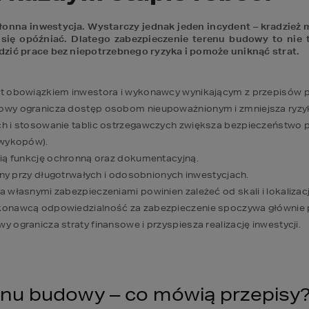
nna inwestycja. Wystarczy jednak jeden incydent – kradzież ma
się opóźniać. Dlatego zabezpieczenie terenu budowy to nie t
dzić prace bez niepotrzebnego ryzyka i pomoże uniknąć strat. 
st obowiązkiem inwestora i wykonawcy wynikającym z przepisów 
owy ogranicza dostęp osobom nieupoważnionym i zmniejsza ryz
h i stosowanie tablic ostrzegawczych zwiększa bezpieczeństwo 
 wykopów).
nią funkcję ochronną oraz dokumentacyjną.
otny przy długotrwałych i odosobnionych inwestycjach.
 własnymi zabezpieczeniami powinien zależeć od skali i lokalizac
konawcą odpowiedzialność za zabezpieczenie spoczywa głównie p
 ogranicza straty finansowe i przyspiesza realizację inwestycji.
enu budowy – co mówią przepisy