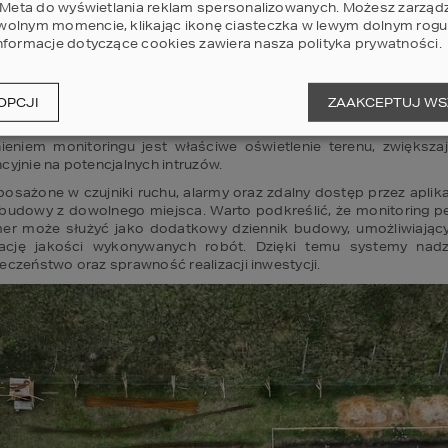
i Meta do wyświetlania reklam spersonalizowanych. Możesz zarząd
olnym momencie, klikając ikonę ciasteczka w lewym dolnym rogu 
m z najskuteczniejszych narzędzi wspierających zabezpieczenie t
nformacje dotyczące cookies zawiera nasza
polityka prywatności
.
temy kamer pozwalają na całodobową obserwację placu, rejestro
materiałów budowlanych lub aktów wandalizmu. 
rednio przez inwestora, kierownika budowy lub firmę zewnętrzną,
OPCJI
ZAAKCEPTUJ WS
y. Odpowiednio rozmieszczone kamery powinny obejmować wejścia
wralgiczne

nieniem monitoringu jest właściwe oświetlenie terenu, zwiększa
yjnie na potencjalnych intruzów. 
ażone w czujniki ruchu, alarmy oraz zdalny dostęp przez aplika
udowy z dowolnego miejsca. Warto podkreślić, że monitoring pełn
er może służyć jako dodatkowy dziennik budowy, umożliwiający 
cję jakości wykonywanych robót. Dzięki temu systemy nadzor
eczeństwo oraz sprawność realizacji inwestycji. 