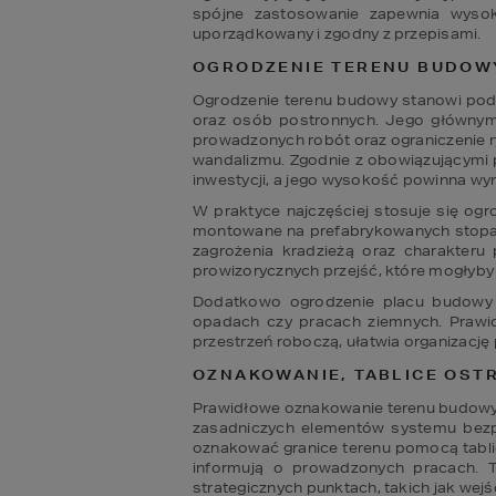
spójne zastosowanie zapewnia wysok
uporządkowany i zgodny z przepisami.
OGRODZENIE TERENU BUDOW
Ogrodzenie terenu budowy stanowi pod
oraz osób postronnych. Jego głównym 
prowadzonych robót oraz ograniczenie r
wandalizmu. Zgodnie z obowiązującymi p
inwestycji, a jego wysokość powinna wyn
W praktyce najczęściej stosuje się og
montowane na prefabrykowanych stopach 
zagrożenia kradzieżą oraz charakteru
prowizorycznych przejść, które mogłyby
Dodatkowo ogrodzenie placu budowy p
opadach czy pracach ziemnych. Prawid
przestrzeń roboczą, ułatwia organizację
OZNAKOWANIE, TABLICE OST
Prawidłowe oznakowanie terenu budowy o
zasadniczych elementów systemu bezpi
oznakować granice terenu pomocą tabli
informują o prowadzonych pracach. T
strategicznych punktach, takich jak wejś