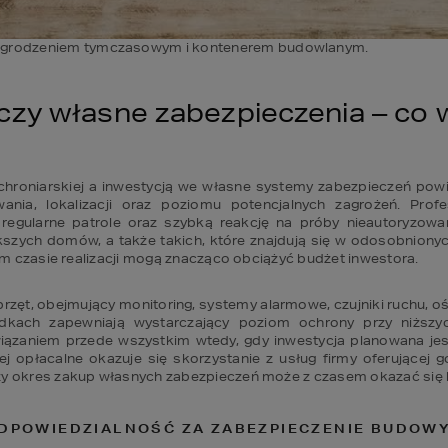
grodzeniem tymczasowym i kontenerem budowlanym.
 czy własne zabezpieczenia – co
hroniarskiej a inwestycją we własne systemy zabezpieczeń powi
wania, lokalizacji oraz poziomu potencjalnych zagrożeń. Profe
regularne patrole oraz szybką reakcję na próby nieautoryzowa
szych domów, a także takich, które znajdują się w odosobnionych
nim czasie realizacji mogą znacząco obciążyć budżet inwestora. 
rzęt, obejmujący monitoring, systemy alarmowe, czujniki ruchu, oś
dkach zapewniają wystarczający poziom ochrony przy niższyc
ązaniem przede wszystkim wtedy, gdy inwestycja planowana jes
ej opłacalne okazuje się skorzystanie z usług firmy oferującej g
zy okres zakup własnych zabezpieczeń może z czasem okazać się 
DPOWIEDZIALNOŚĆ ZA ZABEZPIECZENIE BUDOW