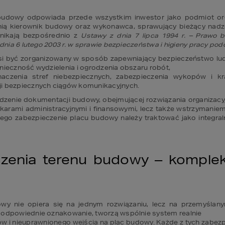
budowy odpowiada przede wszystkim inwestor jako podmiot org
nią kierownik budowy oraz wykonawca, sprawujący bieżący nadz
nikają bezpośrednio z 
Ustawy z dnia 7 lipca 1994 r. – Prawo bud
z dnia 6 lutego 2003 r. w sprawie bezpieczeństwa i higieny pracy p
i być zorganizowany w sposób zapewniający bezpieczeństwo ludzi
ieczność wydzielenia i ogrodzenia obszaru robót,

aczenia stref niebezpiecznych, zabezpieczenia wykopów i k
i bezpiecznych ciągów komunikacyjnych. 
zenie dokumentacji budowy, obejmującej rozwiązania organizacyjn
rami administracyjnymi i finansowymi, lecz także wstrzymaniem 
ego zabezpieczenie placu budowy należy traktować jako integraln
czenia terenu budowy – komplek
y nie opiera się na jednym rozwiązaniu, lecz na przemyślanym
 odpowiednie oznakowanie, tworzą wspólnie system realnie

w i nieuprawnionego wejścia na plac budowy. Każde z tych zabezpiec