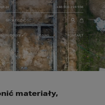
pt.pl
+48 606 228 556
SPOŁECZNOŚĆ
BC BUDOWY
O NAS
KONTAKT
nić materiały,