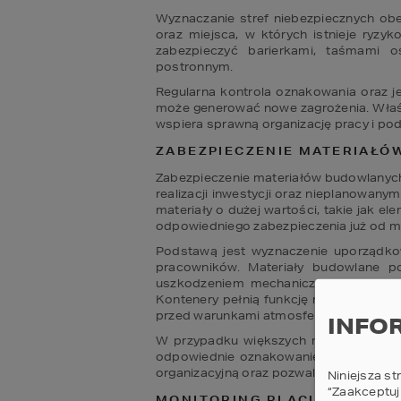
Wyznaczanie stref niebezpiecznych ob
oraz miejsca, w których istnieje ryzy
zabezpieczyć barierkami, taśmami 
postronnym. 
Regularna kontrola oznakowania oraz j
może generować nowe zagrożenia. Właści
wspiera sprawną organizację pracy i po
ZABEZPIECZENIE MATERIAŁÓ
Zabezpieczenie materiałów budowlanych 
realizacji inwestycji oraz nieplanowan
materiały o dużej wartości, takie jak el
odpowiedniego zabezpieczenia już od m
Podstawą jest wyznaczenie uporządkowa
pracowników. Materiały budowlane p
uszkodzeniem mechanicznym, a w mia
Kontenery pełnią funkcję mobilnych sc
przed warunkami atmosferycznymi. 
INFO
W przypadku większych maszyn i urząd
odpowiednie oznakowanie. Prawidłowe 
organizacyjną oraz pozwala zachować ci
Niniejsza st
“Zaakceptuj
MONITORING PLACU BUDOWY 