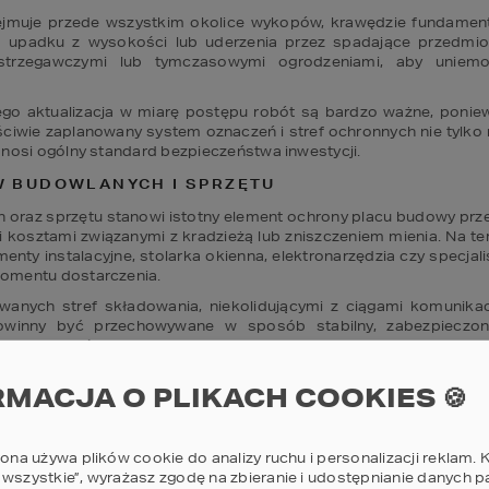
ejmuje przede wszystkim okolice wykopów, krawędzie fundament
ko upadku z wysokości lub uderzenia przez spadające przedmio
ostrzegawczymi lub tymczasowymi ogrodzeniami, aby uniemo
ego aktualizacja w miarę postępu robót są bardzo ważne, poniew
wie zaplanowany system oznaczeń i stref ochronnych nie tylko m
dnosi ogólny standard bezpieczeństwa inwestycji.
W BUDOWLANYCH I SPRZĘTU
oraz sprzętu stanowi istotny element ochrony placu budowy prze
ymi kosztami związanymi z kradzieżą lub zniszczeniem mienia. Na 
ementy instalacyjne, stolarka okienna, elektronarzędzia czy specj
omentu dostarczenia. 
nych stref składowania, niekolidującymi z ciągami komunikacy
owinny być przechowywane w sposób stabilny, zabezpieczony
rę możliwości umieszczane w zamykanych kontenerach budowl
howków, skutecznie chroniących narzędzia i drobny sprzęt prze
RMACJA O PLIKACH COOKIES 🍪
zeń konieczne jest stosowanie dodatkowych zabezpieczeń, taki
zabezpieczenie placu budowy w tym zakresie ogranicza ryzyko a
ągłość robót, co ma bezpośredni wpływ na terminowość i rentowno
rona używa plików cookie do analizy ruchu i personalizacji reklam. K
 wszystkie”, wyrażasz zgodę na zbieranie i udostępnianie danych 
I SYSTEMY NADZORU