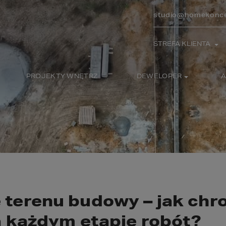
studio@homekonce
STREFA KLIENTA
PROJEKTY WNĘTRZ
DEWELOPER
A
 terenu budowy – jak chro
na każdym etapie robót?