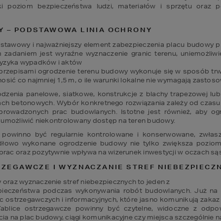
i poziom bezpieczeństwa ludzi, materiałów i sprzętu oraz
Y – PODSTAWOWA LINIA OCHRONY
stawowy i najważniejszy element zabezpieczenia placu budowy 
zadaniem jest wyraźne wyznaczenie granic terenu, uniemożliwi
yzyka wypadków i aktów

rzepisami ogrodzenie terenu budowy wykonuje się w sposób trwał
osić co najmniej 1,5 m, o ile warunki lokalne nie wymagają zastos
rodzenia panelowe, siatkowe, konstrukcje z blachy trapezowej l
betonowych. Wybór konkretnego rozwiązania zależy od czasu trwan
 prowadzonych prac budowlanych. Istotne jest również, aby ogr
 umożliwić niekontrolowany dostęp na teren budowy. 
owinno być regularnie kontrolowane i konserwowane, zwłaszcz
łowo wykonane ogrodzenie budowy nie tylko zwiększa poziom 
 prac oraz pozytywnie wpływa na wizerunek inwestycji w oczach sąs
RZEGAWCZE I WYZNACZANIE STREF NIEBEZPIECZ
raz wyznaczenie stref niebezpiecznych to jeden z

eczeństwa podczas wykonywania robót budowlanych. Już na et
c ostrzegawczych i informacyjnych, które jasno komunikują zak
ablice ostrzegawcze powinny być czytelne, widoczne z odpowi
cia na plac budowy, ciągi komunikacyjne czy miejsca szczególnie n