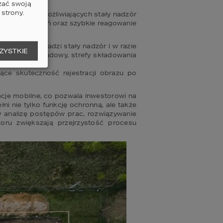
zać swoją
strony.
erenu oraz umożliwiających stały nadzór 
wanie zdarzeń oraz szybkie reagowanie 
 która prowadzi stały nadzór i w razie 
ZYSTKIE
 na teren budowy, strefy składowania 
jące skuteczność rejestracji obrazu po 
cje mobilne, co pozwala inwestorowi na 
i nie tylko funkcję ochronną, ale także 
analizę postępów prac, rozwiązywanie 
u zwiększają przejrzystość procesu 