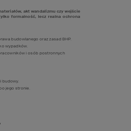
teriałów, akt wandalizmu czy wejście 
ylko formalność, lecz realna ochrona 
prawa budowlanego oraz zasad BHP. 
yko wypadków.
pracowników i osób postronnych 
ji budowy.
o jego stronie.
?