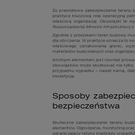
Za prawidłowe zabezpieczenie terenu 
praktyce kluczową rolę operacyjną peł
właściwą organizację. Obowiązki te wy
Rozporządzenia Ministra Infrastruktury 
Zgodnie z przepisami teren budowy mus
dla otoczenia. W praktyce oznacza to kon
właściwego oznakowania granic, wyzn
materiałów budowlanych oraz organizacj
Istotnym elementem jest również prowad
obowiązków może skutkować nie tylko ka
przypadku wypadku – nawet karną, dlat
inwestycją.
Sposoby zabezpie
bezpieczeństwa
Skuteczne zabezpieczenie terenu budow
elementów. Ogrodzenie, monitoring oraz
ograniczający ryzyko kradzieży, wypadkó