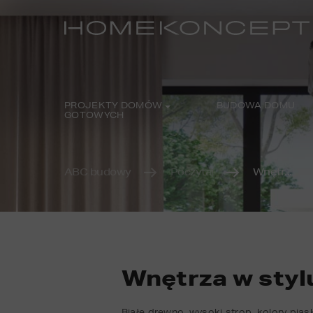
PROJEKTY DOMÓW
BUDOWA DOMU
GOTOWYCH
ABC budowy
Poczytaj
Wnętr...
Wnętrza w stylu
Białe drewno, wysoki strop, kolory pia