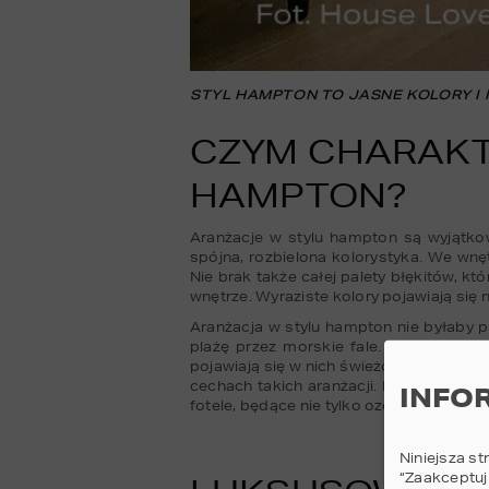
STYL HAMPTON TO JASNE KOLORY I
CZYM CHARAKT
HAMPTON?
Aranżacje w stylu hampton są wyjątkow
spójna, rozbielona kolorystyka. We wnęt
Nie brak także całej palety błękitów, kt
wnętrze. Wyraziste kolory pojawiają się
Aranżacja w stylu hampton nie byłaby p
plażę przez morskie fale. Wnętrza w s
pojawiają się w nich świeżo ścięte kwiat
cechach takich aranżacji. Pomieszczeni
INFO
fotele, będące nie tylko ozdobą, ale tak
Niniejsza st
“Zaakceptuj