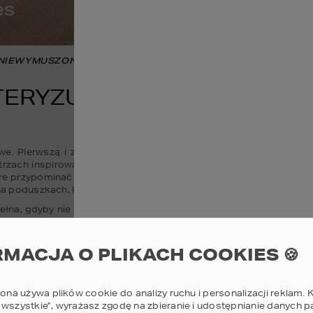
 NIEWYMUSZONA ELEGANCJA.
ERYZUJĄ SIĘ WNĘTRZA W 
e. Pierwszą i z pewnością najbardziej charakterystyczną cechą
rzach inspirowanych amerykańską letnią rezydencją królują biel, 
óre przypominać mają głębię oceanu. Tylko nieliczne akcenty wybijaj
 na poduszkach, kocach, fakturze dywanu czy obrazach.
ełna, gdyby nie elementy drewna i wikliny. Stanowią one nawiąz
tylu hampton doskonale dopełniają także akcenty zieleni. Jakie
y, trawa morska oraz rośliny o soczyście zielonych liściach. Nie 
a w stylu hampton wyróżnia przestrzeń, wysokie, wpuszczające d
RMACJA O PLIKACH COOKIES 🍪
że miejscem relaksu.
rona używa plików cookie do analizy ruchu i personalizacji reklam. K
 wszystkie”, wyrażasz zgodę na zbieranie i udostępnianie danych 