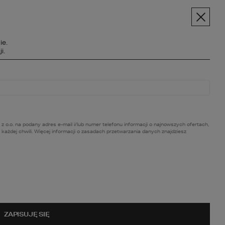
pt.pl
+48 606 228 556
Menu
ie.
SPOŁECZNOŚĆ
i.
BC BUDOWY
O NAS
KONTAKT
. na podany adres e-mail i/lub numer telefonu informacji o najnowszych ofertach,
ażdej chwili. Więcej informacji o zasadach przetwarzania danych znajdziesz
racje
ZAPISUJĘ SIĘ
 można opisać wnętrza w stylu hampton. 