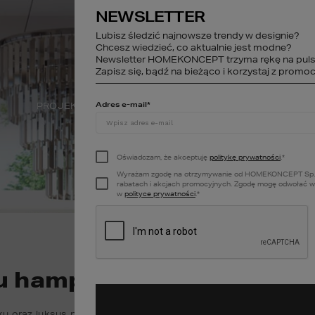
NEWSLETTER
studio@homekonce
Lubisz śledzić najnowsze trendy w designie?
Chcesz wiedzieć, co aktualnie jest modne?
Newsletter HOMEKONCEPT trzyma rękę na puls
STREFA KLIENTA
Zapisz się, bądź na bieżąco i korzystaj z promocj
Adres e-mail
*
PROJEKTY WNĘTRZ
DEWELOPER
A
Oświadczam, że akceptuję
politykę prywatności
.
*
Wyrażam zgodę na otrzymywanie od HOMEKONCEPT Sp. z o.o
rabatach i akcjach promocyjnych. Zgodę mogę odwołać w k
w
polityce prywatności
.
*
 hampton – cechy i inspi
sku oraz luksus pod płaszczykiem prostoty – tak w kilku słowach