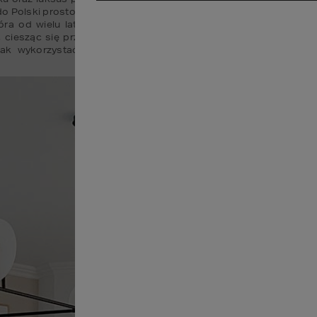
 do Polski prosto z amerykańskiej stolicy letnich rezydencji – mi
óra od wielu lat przyciąga amerykańskich celebrytów, wysoko 
, ciesząc się przestrzenią, szumem morskich fal oraz spokojem,
, jak wykorzystać wnętrza w stylu hampton w bloku i domu,