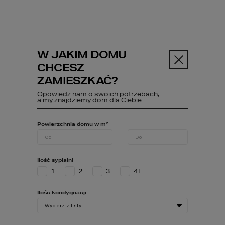
W JAKIM DOMU
Menu
CHCESZ
ZAMIESZKAĆ?
Opowiedz nam o swoich potrzebach,
ABC budowy
Poczytaj
Duże ...
a my znajdziemy dom dla Ciebie.
Powierzchnia domu w m²
Duże
Ilość sypialni
przeszklenia w
1
2
3
4+
nowoczesnym
Ilośc kondygnacji
domu