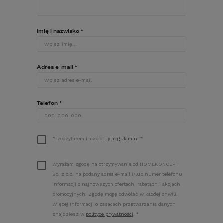
architekci wykorzystują duże przeszklenia 
wciąż rośnie. To właśnie dlatego znaczna 
część inwestorów decyduje się na dom z 
malowniczym widokiem, który zagwarantuje 
Imię i nazwisko
*
ich rodzinom komfortowe użytkowanie, jak i 
wypoczynek.
Adres e-mail
*
Telefon
*
Przeczytałem i akceptuje
regulamin
.
*
Wyrażam zgodę na otrzymywanie od HOMEKONCEPT
DOM Z WIDOKIEM NA NOWOCZESNOŚĆ 
Sp. z o.o. na podany adres e-mail i/lub numer telefonu
– DUŻE OKNO W SALONIE 
informacji o najnowszych ofertach, rabatach i akcjach
HOMEKONCEPT 02 G2 EN WARIANT 1
.
promocyjnych. Zgodę mogę odwołać w każdej chwili.
Więcej informacji o zasadach przetwarzania danych
PRZESZKLENIA W 
znajdziesz w
polityce prywatności
.
*