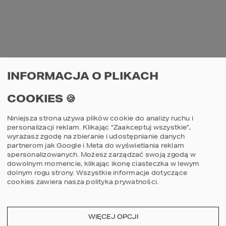
DWUKONDYGNACYJNE PRZESZKLENIE 
FASADY WILLI 
HOMEKONCEPT 83
.
INFORMACJA O PLIKACH
AUTOR PROJEKTU: ARCH. JACEK 
COOKIES 🍪
NIEBIESZCZAŃSKI
Niniejsza strona używa plików cookie do analizy ruchu i
ZALETY DUŻYCH 
personalizacji reklam. Klikając “Zaakceptuj wszystkie”,
PRZESZKLEŃ
wyrażasz zgodę na zbieranie i udostępnianie danych
partnerom jak Google i Meta do wyświetlania reklam
spersonalizowanych. Możesz zarządzać swoją zgodą w
Przeszklenie o dużej powierzchni wpuszcza 
dowolnym momencie, klikając ikonę ciasteczka w lewym
do wnętrza zdecydowanie więcej światła, niż 
dolnym rogu strony.
Wszystkie informacje dotyczące
tradycyjny otwór okienny. Prezentuje się 
cookies zawiera nasza
polityka prywatności
.
spektakularnie, spaja człowieka z 
otoczeniem i jest poniekąd spełnieniem 
marzenia o nowoczesnej architekturze na 
własnej działce.
WIĘCEJ OPCJI
Architektura stawia wysokie wymagania 