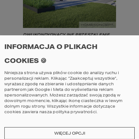
DWUKONDYGNACYJNE PRZESZKLENIE 
FASADY WILLI 
HOMEKONCEPT 83
.
INFORMACJA O PLIKACH
AUTOR PROJEKTU: ARCH. JACEK 
COOKIES 🍪
NIEBIESZCZAŃSKI
Niniejsza strona używa plików cookie do analizy ruchu i
ZALETY DUŻYCH 
personalizacji reklam. Klikając “Zaakceptuj wszystkie”,
PRZESZKLEŃ
wyrażasz zgodę na zbieranie i udostępnianie danych
partnerom jak Google i Meta do wyświetlania reklam
spersonalizowanych. Możesz zarządzać swoją zgodą w
Przeszklenie o dużej powierzchni wpuszcza 
dowolnym momencie, klikając ikonę ciasteczka w lewym
do wnętrza zdecydowanie więcej światła, niż 
dolnym rogu strony.
Wszystkie informacje dotyczące
tradycyjny otwór okienny. Prezentuje się 
cookies zawiera nasza
polityka prywatności
.
spektakularnie, spaja człowieka z 
otoczeniem i jest poniekąd spełnieniem 
marzenia o nowoczesnej architekturze na 
własnej działce.
WIĘCEJ OPCJI
Architektura stawia wysokie wymagania 