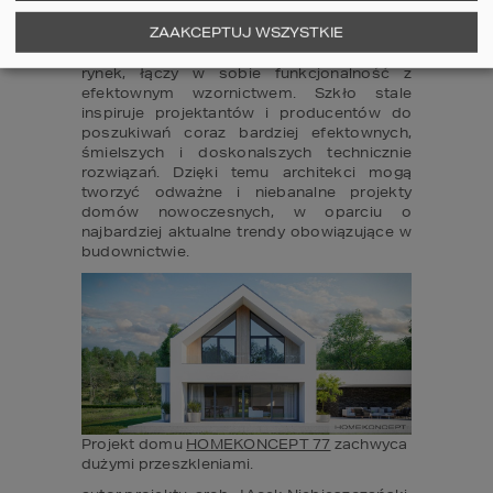
pod względem stylistyki, efektywności 
ZAAKCEPTUJ WSZYSTKIE
energetycznej oraz komfortu używania 
okien. Na szczęście to co obecnie oferuje 
rynek, łączy w sobie funkcjonalność z 
efektownym wzornictwem. Szkło stale 
inspiruje projektantów i producentów do 
poszukiwań coraz bardziej efektownych, 
śmielszych i doskonalszych technicznie 
rozwiązań. Dzięki temu architekci mogą 
tworzyć odważne i niebanalne projekty 
domów nowoczesnych, w oparciu o 
najbardziej aktualne trendy obowiązujące w 
budownictwie.
Projekt domu 
HOMEKONCEPT 77
 zachwyca 
dużymi przeszkleniami.