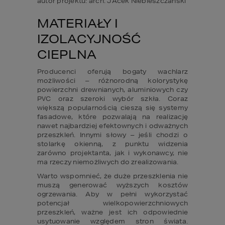
autor projektu: arch. JAcek Niebieszczański
MATERIAŁY I 
IZOLACYJNOŚĆ 
CIEPLNA
Producenci oferują bogaty wachlarz 
możliwości – różnorodną kolorystykę 
powierzchni drewnianych, aluminiowych czy 
PVC oraz szeroki wybór szkła. Coraz 
większą popularnością cieszą się systemy 
fasadowe, które pozwalają na realizację 
nawet najbardziej efektownych i odważnych 
przeszkleń. Innymi słowy – jeśli chodzi o 
stolarkę okienną, z punktu widzenia 
zarówno projektanta, jak i wykonawcy, nie 
ma rzeczy niemożliwych do zrealizowania.
Warto wspomnieć, że duże przeszklenia nie 
muszą generować wyższych kosztów 
ogrzewania. Aby w pełni wykorzystać 
potencjał wielkopowierzchniowych 
przeszkleń, ważne jest ich odpowiednie 
usytuowanie względem stron świata. 