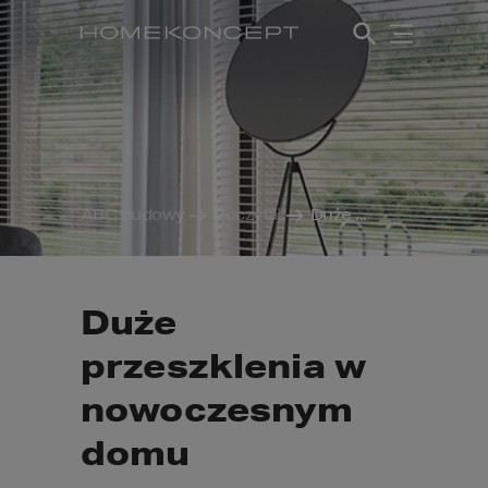
ABC budowy
Poczytaj
Duże ...
Duże
przeszklenia w
nowoczesnym
domu