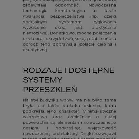
zapewniają odporność. Nowoczesna 
technologia konstrukcyjna to także 
gwarancja bezpieczeństwa (np. dzięki 
specjalnym systemom ryglowania 
wyważenie okna jest praktycznie 
niemożliwe). Dodatkowo, mocne połączenia 
szkła oraz skrzydeł zwiększają stabilność, a 
oprócz tego poprawiają izolację cieplną i 
akustyczną.
RODZAJE I DOSTĘPNE 
SYSTEMY 
PRZESZKLEŃ
Na styl budynku wpływ ma nie tylko sama 
bryła, ale także stolarka okienna, która 
podkreśla jego charakter. Minimalistyczne 
wzornictwo oraz ościeżnice o dużej 
powierzchni są elementami nowoczesnego 
designu i podkreślają wyjątkowość 
nowoczesnej architektury. Dzięki rozwojowi 