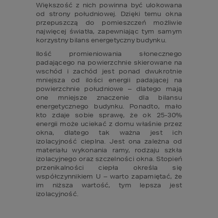
Większość z nich powinna być ulokowana 
od strony południowej. Dzięki temu okna 
przepuszczą do pomieszczeń możliwie 
najwięcej światła, zapewniając tym samym 
korzystny bilans energetyczny budynku.
Ilość promieniowania słonecznego 
padającego na powierzchnie skierowane na 
wschód i zachód jest ponad dwukrotnie 
mniejsza od ilości energii padającej na 
powierzchnie południowe – dlatego mają 
one mniejsze znaczenie dla bilansu 
energetycznego budynku. Ponadto, mało 
kto zdaje sobie sprawę, że ok 25-30% 
energii może uciekać z domu właśnie przez 
okna, dlatego tak ważna jest ich 
izolacyjność cieplna. Jest ona zależna od 
materiału wykonania ramy, rodzaju szkła 
izolacyjnego oraz szczelności okna. Stopień 
przenikalności ciepła określa się 
współczynnikiem U – warto zapamiętać, że 
im niższa wartość, tym lepsza jest 
izolacyjność.