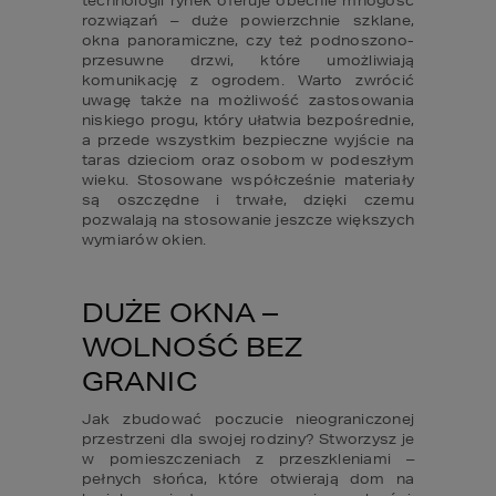
technologii rynek oferuje obecnie mnogość 
rozwiązań – duże powierzchnie szklane, 
okna panoramiczne, czy też podnoszono-
przesuwne drzwi, które umożliwiają 
komunikację z ogrodem. Warto zwrócić 
uwagę także na możliwość zastosowania 
niskiego progu, który ułatwia bezpośrednie, 
a przede wszystkim bezpieczne wyjście na 
taras dzieciom oraz osobom w podeszłym 
wieku. Stosowane współcześnie materiały 
są oszczędne i trwałe, dzięki czemu 
pozwalają na stosowanie jeszcze większych 
wymiarów okien.
DUŻE OKNA – 
WOLNOŚĆ BEZ 
GRANIC
Jak zbudować poczucie nieograniczonej 
przestrzeni dla swojej rodziny? Stworzysz je 
w pomieszczeniach z przeszkleniami – 
pełnych słońca, które otwierają dom na 