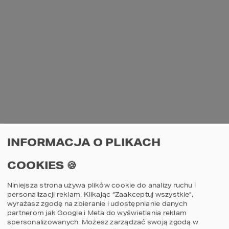
pozostaje poziom wilgoci w powietrzu 
(kolor zielony).
WYKRES 1. BADANIE WYKONANO W 
INFORMACJA O PLIKACH
SYPIALNI O POW. 11,5 M2 W DOMU Z 
WENTYLACJĄ GRAWITACYJNĄ, W 
COOKIES 🍪
KTÓREJ SPAŁY 2 OSOBY DOROSŁE. 
PODCZAS POMIARU OKNA BYŁY 
Niniejsza strona używa plików cookie do analizy ruchu i
personalizacji reklam. Klikając “Zaakceptuj wszystkie”,
ZAMKNIĘTE, DRZWI POZOSTAŁY 
wyrażasz zgodę na zbieranie i udostępnianie danych
UCHYLONE NA OKOŁO 10-15 CM.
partnerom jak Google i Meta do wyświetlania reklam
spersonalizowanych. Możesz zarządzać swoją zgodą w