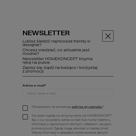
NEWSLETTER
Menu
Lubisz śledzić najnowsze trendy w
designie?
Chcesz wiedzieć, co aktualnie jest
modne?
Newsletter HOMEKONCEPT trzyma
ABC budowy
Poczytaj
Co to...
rękę na pulsie.
Zapisz się, bądź na bieżąco i korzystaj
z promocji.
Adres e-mail
*
Co to jest
rekuperacja i
Oświadczam, że akceptuję
politykę prywatności
.
*
jakie są korzyści
Wyrażam zgodę na otrzymywanie od HOMEKONCEPT
Sp. z o.o. na podany adres e-mail i/lub numer telefonu
z jej stosowania?
informacji o najnowszych ofertach, rabatach i akcjach
promocyjnych. Zgodę mogę odwołać w każdej chwili.
Więcej informacji o zasadach przetwarzania danych