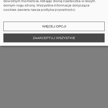
dowolnym momencie, klikając ikonę ciasteczka w lewym
dolnym rogu strony.
Wszystkie informacje dotyczące
cookies zawiera nasza
polityka prywatności
.
WIĘCEJ OPCJI
ZAAKCEPTUJ WSZYSTKIE
WYKRES 2. BADANIE WYKONANO W 
SYPIALNI O POW. 12,5 M2 W DOMU Z 
REKUPERACJĄ, GDZIE SPAŁY 2 OSOBY 
DOROSŁE.
PODCZAS POMIARU DRZWI I OKNA BYŁY 
ZAMKNIĘTE.
Czy wiesz, że znakomita większość 
gotowych projektów domów 
HOMEKONCEPT
 posiada rekuperację? To 
nowoczesna metoda, która genialnie 
sprawdza się w naszych nowoczesnych, 