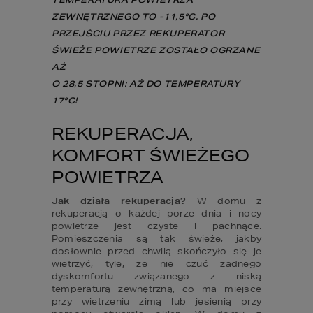
ZEWNĘTRZNEGO TO -11,5°C. PO 
PRZEJŚCIU PRZEZ REKUPERATOR 
ŚWIEŻE POWIETRZE ZOSTAŁO OGRZANE 
AŻ 

O 28,5 STOPNI: AŻ DO TEMPERATURY 
17°C! 
REKUPERACJA, 
KOMFORT ŚWIEŻEGO 
POWIETRZA
Jak działa rekuperacja?
 W domu z 
rekuperacją o każdej porze dnia i nocy 
powietrze jest czyste i pachnące. 
Pomieszczenia są tak świeże, jakby 
dosłownie przed chwilą skończyło się je 
wietrzyć, tyle, że nie czuć żadnego 
dyskomfortu związanego z niską 
temperaturą zewnętrzną, co ma miejsce 
przy wietrzeniu zimą lub jesienią przy 