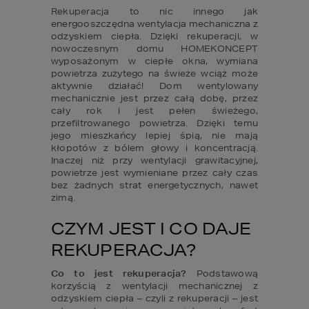
Rekuperacja to nic innego jak 
energooszczędna wentylacja mechaniczna z 
odzyskiem ciepła. Dzięki rekuperacji, w 
nowoczesnym domu HOMEKONCEPT 
wyposażonym w ciepłe okna, wymiana 
powietrza zużytego na świeże wciąż może 
aktywnie działać! Dom wentylowany 
mechanicznie jest przez całą dobę, przez 
cały rok i jest pełen świeżego, 
przefiltrowanego powietrza. Dzięki temu 
jego mieszkańcy lepiej śpią, nie mają 
kłopotów z bólem głowy i koncentracją. 
Inaczej niż przy wentylacji grawitacyjnej, 
powietrze jest wymieniane przez cały czas 
bez żadnych strat energetycznych, nawet 
zimą.
CZYM JEST I CO DAJE 
REKUPERACJA?
Co to jest rekuperacja?
 Podstawową 
korzyścią z wentylacji mechanicznej z 
odzyskiem ciepła – czyli z rekuperacji – jest 