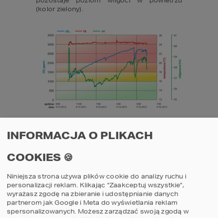
pozostaje poziom wilgoci w powietrzu 
(kolor zielony).
WYKRES 1. BADANIE WYKONANO W 
INFORMACJA O PLIKACH
SYPIALNI O POW. 11,5 M2 W DOMU Z 
WENTYLACJĄ GRAWITACYJNĄ, W 
COOKIES 🍪
KTÓREJ SPAŁY 2 OSOBY DOROSŁE. 
PODCZAS POMIARU OKNA BYŁY 
Niniejsza strona używa plików cookie do analizy ruchu i
personalizacji reklam. Klikając “Zaakceptuj wszystkie”,
ZAMKNIĘTE, DRZWI POZOSTAŁY 
wyrażasz zgodę na zbieranie i udostępnianie danych
UCHYLONE NA OKOŁO 10-15 CM.
partnerom jak Google i Meta do wyświetlania reklam
spersonalizowanych. Możesz zarządzać swoją zgodą w