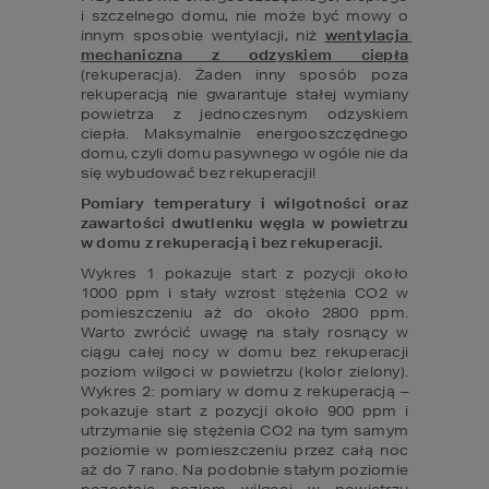
i szczelnego domu, nie może być mowy o 
innym sposobie wentylacji, niż 
wentylacja 
mechaniczna z odzyskiem ciepła
(rekuperacja). Żaden inny sposób poza 
rekuperacją nie gwarantuje stałej wymiany 
powietrza z jednoczesnym odzyskiem 
ciepła. Maksymalnie energooszczędnego 
domu, czyli domu pasywnego w ogóle nie da 
się wybudować bez rekuperacji!
Pomiary temperatury i wilgotności oraz 
zawartości dwutlenku węgla w powietrzu 
w domu z rekuperacją i bez rekuperacji.
Wykres 1 pokazuje start z pozycji około 
1000 ppm i stały wzrost stężenia CO2 w 
pomieszczeniu aż do około 2800 ppm. 
Warto zwrócić uwagę na stały rosnący w 
ciągu całej nocy w domu bez rekuperacji 
poziom wilgoci w powietrzu (kolor zielony). 
Wykres 2: pomiary w domu z rekuperacją – 
pokazuje start z pozycji około 900 ppm i 
utrzymanie się stężenia CO2 na tym samym 
poziomie w pomieszczeniu przez całą noc 
aż do 7 rano. Na podobnie stałym poziomie 