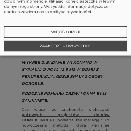
dowolnym momencie, klikając ikonę ciasteczka w lewym
dolnym rogu strony.
Wszystkie informacje dotyczące
cookies zawiera nasza
polityka prywatności
.
WIĘCEJ OPCJI
ZAAKCEPTUJ WSZYSTKIE
WYKRES 2. BADANIE WYKONANO W 
SYPIALNI O POW. 12,5 M2 W DOMU Z 
REKUPERACJĄ, GDZIE SPAŁY 2 OSOBY 
DOROSŁE.
PODCZAS POMIARU DRZWI I OKNA BYŁY 
ZAMKNIĘTE.
Czy wiesz, że znakomita większość 
gotowych projektów domów 
HOMEKONCEPT
 posiada rekuperację? To 
nowoczesna metoda, która genialnie 
sprawdza się w naszych nowoczesnych, 