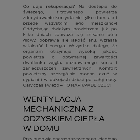
Co daje rekuperacja?
 Na dostępie do 
świeżego, filtrowanego powietrza 
zdecydowanie korzysta nie tylko dom, ale i 
przede wszystkim jego mieszkańcy! 
Oddychając świeżym powietrzem już po 
kilku dniach zauważa się znikanie bólu 
głowy, poprawia się jakość snu, wzrasta 
witalność i energia. Wszystko dlatego, że 
organizm otrzymuje wysoką jakość 
powietrza o optymalnej zawartości 
dwutlenku węgla, pozbawionego kurzu i 
zanieczyszczeń zewnętrznych. Komfort 
powietrzny szczególnie mocno czuć w 
sypialni i w pokojach dzieci po całej nocy. 
Cały czas świeżo – TO NAPRAWDĘ CZUĆ!
WENTYLACJA 
MECHANICZNA Z 
ODZYSKIEM CIEPŁA 

W DOMU
Przy budowie energooszczędnego, ciepłego 