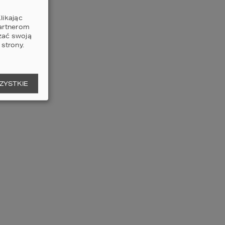
likając
partnerom
zać swoją
strony.
ZYSTKIE