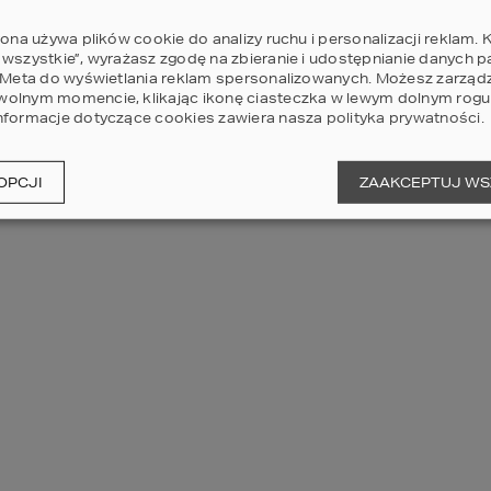
rona używa plików cookie do analizy ruchu i personalizacji reklam. K
 wszystkie”, wyrażasz zgodę na zbieranie i udostępnianie danych 
i Meta do wyświetlania reklam spersonalizowanych. Możesz zarząd
olnym momencie, klikając ikonę ciasteczka w lewym dolnym rogu 
nformacje dotyczące cookies zawiera nasza
polityka prywatności
.
OPCJI
ZAAKCEPTUJ WS