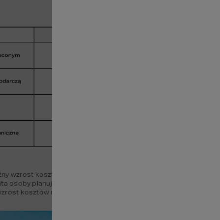
y wzrost kosztów budowy domu na przestrzeni ostatnich lat. Kwart
ry lata osoby planujące rozpocząć budowę swojego domu musiały pr
y wzrost kosztów niewątpliwie wpłynął na wiele decyzji i spowodowa