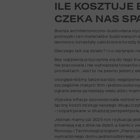
ILE KOSZTUJE 
CZEKA NAS SP
Branża architektoniczno-budowlana wycho
podwyżki cen materiałów budowanych or
lawinowo wzrastały całościowe koszty
Dlaczego tak się działo? I co wpłynęło
Bez wątpienia przyczyniła się do tego 
nie pracowała i nie wytwarzała towarów 
produktach. Jest to na pewno jeden z ele
Uwzględniliśmy także bardzo negatywne 
szczególnie małych firm i jednoosobowy
ograniczenia sprzedaży wielu dóbr, mam
Wysoka inflacja spowodowała wzrost wys
łączny koszt obsługi naszego długu (cz
- rozpatrywane w dłuższej perspektywie,
Jednak mamy już 2025 rok i sytuacja jest
zmieniają się z dnia na dzień, a banki z
Rozwoju i Technologii program „Pierwsze
wymarzonego domu jednorodzinnego. Jeśli