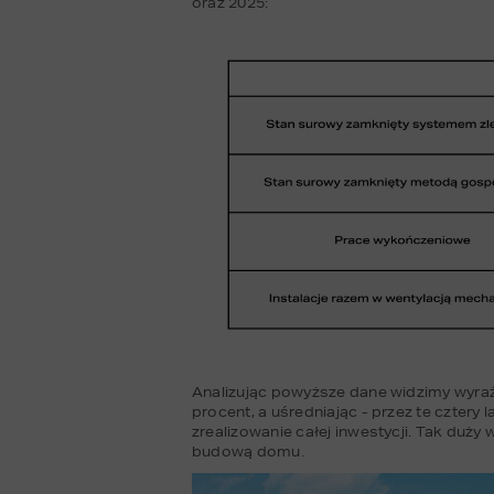
oraz 2025:
Analizując powyższe dane widzimy wyraźn
procent, a uśredniając - przez te czte
zrealizowanie całej inwestycji. Tak duż
budową domu.