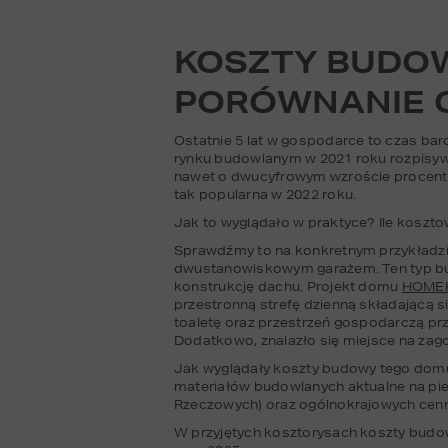
KOSZTY BUDOW
PORÓWNANIE 
Ostatnie 5 lat w gospodarce to czas bar
rynku budowlanym w 2021 roku rozpisywali
nawet o dwucyfrowym wzroście procent
tak popularna w 2022 roku.
Jak to wyglądało w praktyce? Ile kosz
Sprawdźmy to na konkretnym przykładzie
dwustanowiskowym garażem. Ten typ budy
konstrukcję dachu. Projekt domu 
HOME
przestronną strefę dzienną składającą się
toaletę oraz przestrzeń gospodarczą prz
Dodatkowo, znalazło się miejsce na za
Jak wyglądały koszty budowy tego domu n
materiałów budowlanych aktualne na pi
Rzeczowych) oraz ogólnokrajowych cenn
W przyjętych kosztorysach koszty budow