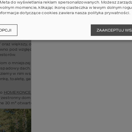
i Meta do wyświetlania reklam spersonalizowanych. Możesz zarząd
olnym momencie, klikając ikonę ciasteczka w lewym dolnym rogu 
nformacje dotyczące cookies zawiera nasza
polityka prywatności
.
 KOSZT BUDOWY DOMU W 
OPCJI
ZAAKCEPTUJ WS
sztów budowy domu w 2025 r, trzeba dość dokładnie określić zało
zeanalizować koszty budowy dwóch najpopularniejszych typów dom
raz większy, o bardziej skomplikowanej bryle dom o powierzchni
ówno pod względem metrażu jak i stopnia skomplikowania konstrukc
estorów.
dom o mniejszej powierzchni użytkowej - 119 m², bez garażu. Ten d
uspadowy dach. Pomimo niewielkiej powierzchni, wnętrze domu 
HO
dziemy w nim wszystko co potrzebne do komfortowego życia, czyli 
enkę, toaletę, gabinet oraz pralnię z pomieszczeniem gospodarczym.
o 
HOMEKONCEPT 96
 - duży i komfortowy dom z poddaszem uży
rzestronny dom z 4 sypialniami, 3 łazienkami, zapleczem gospodarcz
jne 30 m² otwartej przestrzeni.