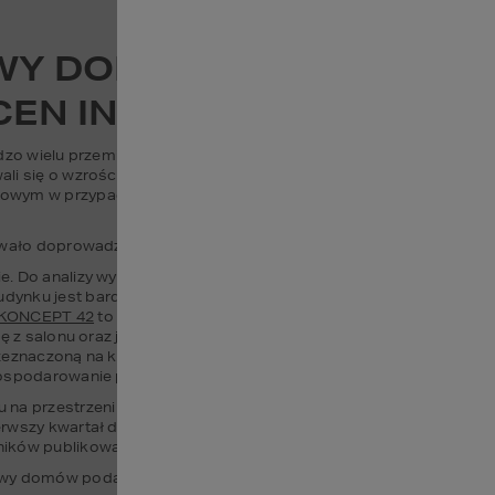
Y DOMU W UBIEGŁYCH LA
CEN INWESTYCJI BUDOW
dzo wielu przemian. Za nami walka z pandemią oraz rosnącą inflacj
 się o wzroście cen w tej branży. Rok 2022 przyniósł kolejne istot
owym w przypadku średniego kosztu budowy domu jednorodzinneg
towało doprowadzenie budynku do stanu surowego zamkniętego?
. Do analizy wybraliśmy projekt domu
HOMEKONCEPT 42
 - part
nku jest bardzo często wybierany przez inwestorów ze względu n
KONCEPT 42
 to blisko 139 m² powierzchni użytkowej + 36 m² powi
 z salonu oraz jadalni o powierzchni 41 m², obszerną kuchnię ze spi
eznaczoną na kotłownię, pralnię oraz miejsce na przechowywanie pr
gospodarowanie pomieszczenia na garderobę.
a przestrzeni ostatnich lat? Prezentowane poniżej kwoty zawiera
erwszy kwartał danego roku. Kosztorysy zostały przygotowane na
ików publikowanych kwartalnie przez Sekocenbud.
y domów podajemy jako wartości netto, do porównania przyjęliśm