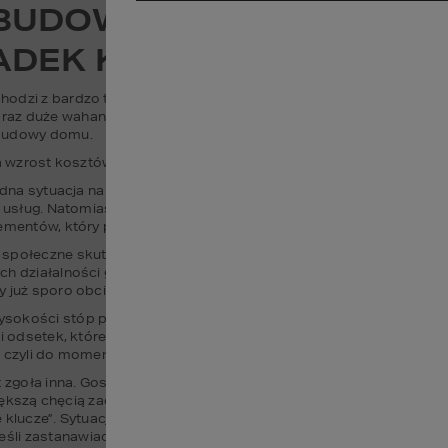
BUDOWA DOMU. CZY W 20
ADEK KOSZTÓW?
dzi z bardzo trudnej sytuacji, jaką przyniósł nam 2022 rok. Był to
az duże wahania kosztów i usług około-budowlanych. Z miesiąca 
 budowy domu.
 na wzrost kosztów budowy domów i mieszkań?
trudna sytuacja na rynkach ogólnoświatowych po pandemii i lockdo
i usług. Natomiast wiele państw wprowadzało na rynek pieniądze, k
mentów, który pozwolił rozpędzać się inflacji.
społeczne skutki pandemii. Mowa oczywiście o wzroście bezroboci
ch działalności gospodarczych. Jeśli dodamy do tego globalne zak
y już sporo obciążeń.
okości stóp procentowych, co przełożyło się na dużo wyższe kos
yli odsetek, które musimy zapłacić bankowi) ma również istotny w
 czyli do momentu całkowitej spłaty kredytu hipotecznego.
 zgoła inna. Gospodarka odrabia popandemiczne straty, nie mamy już 
 większą chęcią zaczęły udzielać kredytów, czekamy także co przyni
 klucze”. Sytuacja zmieniła się na korzyść inwestorów, którzy w na
 zastanawiacie się ile kosztuje budowa domu w 2025 roku, to właś