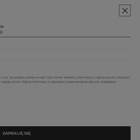
pt.pl
+48 606 228 556
Menu
ie.
SPOŁECZNOŚĆ
i.
BC BUDOWY
O NAS
KONTAKT
. na podany adres e-mail i/lub numer telefonu informacji o najnowszych ofertach,
ażdej chwili. Więcej informacji o zasadach przetwarzania danych znajdziesz
ZAPISUJĘ SIĘ