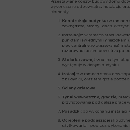
Przestawiane koszty budowy domu dotycz
wykończenie od zewnątrz, instalacje or
elementy:
Konstrukcja budynku:
 w ramach 
zewnętrzne, stropy i dach. Wszyst
Instalacje:
 w ramach stanu dewelo
punktami świetlnymi i gniazdkami), 
piec centralnego ogrzewania), inst
rozprowadzeniem powietrza po pomi
Stolarka zewnętrzna:
 na tym etap
występuje w danym budynku.
Izolacje:
 w ramach stanu deweloper
z budynku, oraz tam gdzie potrzeb
Ściany działowe
Tynki wewnętrzne, gładzie, malo
przygotowania pod dalsze prace 
Posadzki: 
po wykonaniu instalacj
Ocieplenie poddasza: 
jeśli budyn
użytkowania - poprzez wykonanie 