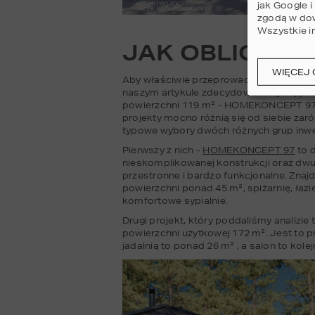
jak Google 
zgodą w dow
Wszystkie i
JAK OBLICZYĆ
WIĘCEJ 
Aby właściwie przeprowadzić analizę ko
naszym artykule zdecydowaliśmy się pr
powierzchni 119 m² - HOMEKONCEPT 97 o
projekty mocno różnią się od siebie zar
typowe wybory dwóch różnych grup inw
Pierwszy z nich - 
HOMEKONCEPT 97
 to 
nieskomplikowanej konstrukcji oraz dw
przestronne i bardzo funkcjonalne. Znaj
powierzchni ponad 45 m², spiżarnię, łazi
komfortowe sypialnie.
Drugi projekt, który poddaliśmy analizie t
powierzchni użytkowej 172 m². Jest to p
jadalnią to ponad 26 m² , a salon to kole