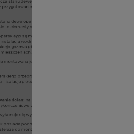
ą stanu deweloperskiego. Jest to etap budowy domu, który obejm
az przygotowanie do prac wykończeniowych wewnątrz budynku. A d
stanu deweloperskiego zostaje zrealizowana konstrukcja nośna bud
kie te elementy są zbudowane zgodnie z projektem architektonicz
perskiego są montowane podstawowe instalacje budynku, takie jak 
instalacja wodno-kanalizacyjna (rury, zawory, przyłącza), instalacja 
alacja gazowa (doprowadzenie gazu do pieca CO), instalacja wentyl
eszczeniach, montaż czerpni oraz wyrzutni) oraz podstawowe insta
ie montowana jest stolarka zewnętrzna, czyli okna i drzwi zewnętrz
skiego przeprowadza się izolację budynku. Obejmuje to izolację te
a - izolację przeciw-wodną, zabezpieczającą budynek przed dostaw
wanie ścian:
 na ścianach wewnętrznych budynku nakładane są tynki 
wykończeniowe wraz z malowaniem.
i wykonuje się wylewki betonowe we wszystkich pomieszczeniach.
ek posiada poddasze, w tym etapie przeprowadza się ocieplenie i
stelaża do montażu płyt G-K oraz montaż samych płyt gipsowo-k