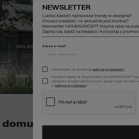
NEWSLETTER
studio@homekonce
Lubisz śledzić najnowsze trendy w designie?
Chcesz wiedzieć, co aktualnie jest modne?
Newsletter HOMEKONCEPT trzyma rękę na puls
STREFA KLIENTA
Zapisz się, bądź na bieżąco i korzystaj z promocj
Adres e-mail
*
PROJEKTY WNĘTRZ
DEWELOPER
A
Oświadczam, że akceptuję
politykę prywatności
.
*
Wyrażam zgodę na otrzymywanie od HOMEKONCEPT Sp. z o.o
rabatach i akcjach promocyjnych. Zgodę mogę odwołać w k
w
polityce prywatności
.
*
 domu 2025