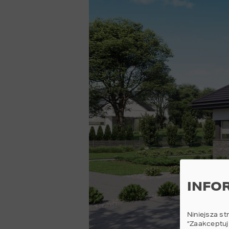
INFO
Niniejsza st
“Zaakceptuj