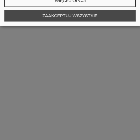
WIĘCEJ OPCJI
ZAAKCEPTUJ WSZYSTKIE
SPALONY DĄB
SHEFFIELD