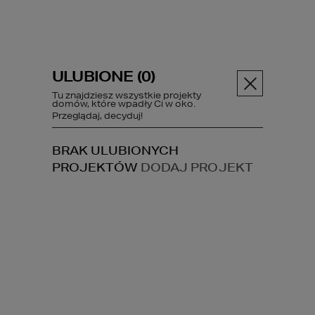
ULUBIONE (
0
)
Menu
Tu znajdziesz wszystkie projekty
domów, które wpadły Ci w oko.
Przeglądaj, decyduj!
ABC budowy
Poczytaj
Sześć...
BRAK ULUBIONYCH
PROJEKTÓW
DODAJ PROJEKT
Sześć (a nawet
więcej)
powodów, dla
których warto