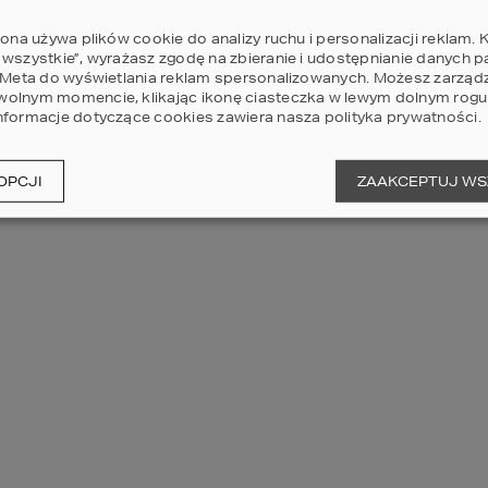
rona używa plików cookie do analizy ruchu i personalizacji reklam. K
 wszystkie”, wyrażasz zgodę na zbieranie i udostępnianie danych 
i Meta do wyświetlania reklam spersonalizowanych. Możesz zarząd
olnym momencie, klikając ikonę ciasteczka w lewym dolnym rogu 
nformacje dotyczące cookies zawiera nasza
polityka prywatności
.
OPCJI
ZAAKCEPTUJ WS