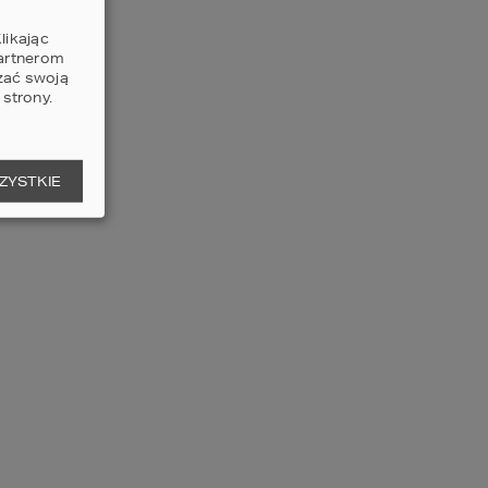
likając
partnerom
zać swoją
strony.
ZYSTKIE