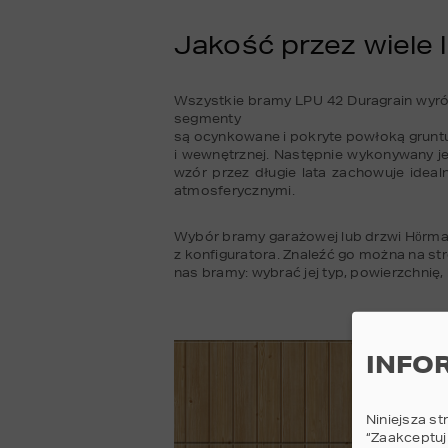
Jakość przez wiele l
Wszystkie bramy LPU 42 Duragrain wyróżn
segmenty 

są ocynkowane i pokryte powłoką gruntuj
i wewnętrznej. Następnie wykonywany je
wzór przez długie lata zachowuje ideal
atmosferycznymi.
Wybór bramy garażowej lub drzwi Hörman
z konfiguratora. Znaleźć go można na str
nas bramy: wybrać jej typ, powierzchnię,
INFO
Niniejsza st
“Zaakceptuj