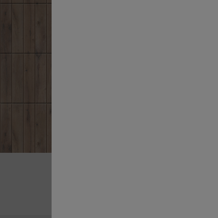
DĄB BIELONY