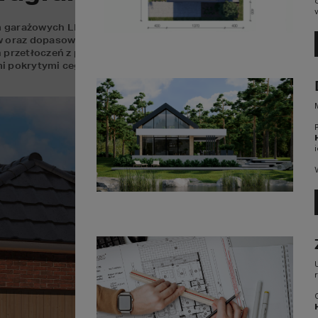
 garażowych LPU 42 o sześć nowych wzorów  powierzchni Duragr
 oraz dopasowania ich estetyki do oczekiwań właścicieli. Powie
przetłoczeń z podłużnym ułożeniem słojów drewna. Segmenty 
 pokrytymi cegłą klinkierową, dodając im smukłości i elegancji