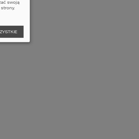
zać swoją
strony.
ZYSTKIE