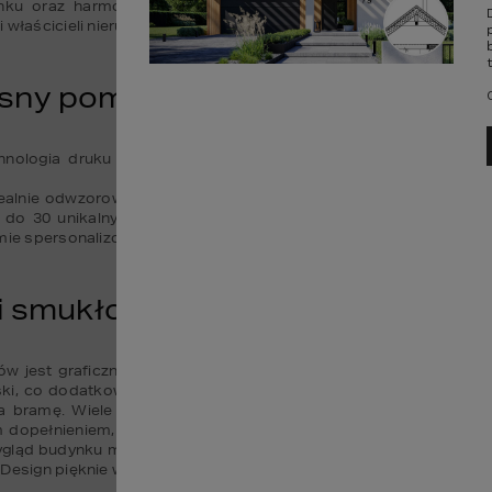
udynku oraz harmonijnie wkomponuje bramę w elewację. Szerok
 właścicieli nieruchomości.
sny pomysł  
hnologia druku cyfrowego pozwala nanosić dowolne wzory na
alnie odwzorowują naturalny wygląd kilkunastu gatunków drewna, 
 do 30 unikalnych wzorów dodano sześć nowych wariantów. Techn
ie spersonalizowanej grafiki czy fotografii wybranej przez klienta.
li smukłość, lekkość, elegancja  
 jest graficzne odwrócenie o 90 stopni powierzchni imitujących
ki, co dodatkowo podkreślają nadrukowane przetłoczenia. W re
 bramę. Wiele możliwości aranżacyjnych daje ich kolorystyka. Je
dopełnieniem, szczególnie jasnej fasady, będzie brama garażo
ąd budynku można uzyskać sięgając po subtelniejsze wzory w odc
Design pięknie współgrają również z fasadami pokrytymi cegłą kli