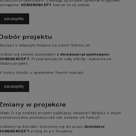
doradcom projektowym. Zadbają, by projekt spełniał urzędowe
wymagania.
HOMEKONCEPT
bierze to na siebie.
ain.  Dają one architektom jeszcze 
rzchnie Duragrain Vertical Design to 
szczegóły
bram z takim nadrukiem doskonale 
. 
Dobór projektu
Marzysz o własnym miejscu na ziemi? Stwórz je!
Podziel się swoimi pomysłami
z doradcami projektowymi
HOMEKONCEPT
. Przeanalizujecie całą ofertę i wybierzecie
idealny projekt.
W końcu chodzi o spełnienie Twoich marzeń.
szczegóły
Zmiany w projekcie
Udało Ci się znaleźć projekt najbliższy ideałowi? Myślisz o innym
rozmieszczeniu pomieszczeń lub zmianie ich funkcji?
Czekamy na kontakt i bierzemy się do pracy.
Architekci
HOMEKONCEPT
zrobią to po Twojemu.