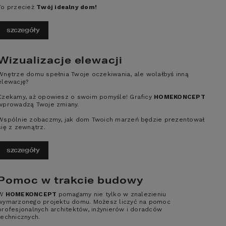
To przecież
Twój idealny dom!
szczegóły
Wizualizacje elewacji
Wnętrze domu spełnia Twoje oczekiwania, ale wolałbyś inną
elewację?
Czekamy, aż opowiesz o swoim pomyśle! Graficy
HOMEKONCEPT
wprowadzą Twoje zmiany.
Wspólnie zobaczmy, jak dom Twoich marzeń będzie prezentował
się z zewnątrz.
szczegóły
Pomoc w trakcie budowy
go mieszkańców. Jest również wizytówką, 
cja połączona z oryginalnymi elementami 
W
HOMEKONCEPT
pomagamy nie tylko w znalezieniu
ynkową nieruchomości. Ważnym elementem 
wymarzonego projektu domu. Możesz liczyć na pomoc
profesjonalnych architektów, inżynierów i doradców
e wykańczania powierzchni, korzyści z 
technicznych.
z ochroną mienia, jej wygląd podkreśli 