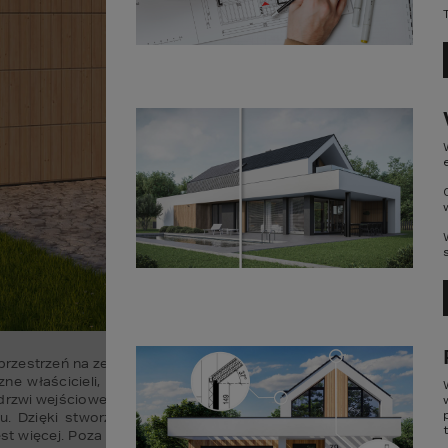
przestrzeń na zewnątrz domu nie tylko poprawia komfort życia je
zne właścicieli, a także  opłacalną inwestycją. Atrakcyjna elewa
zy drzwi wejściowe będzie przyciągać wzrok i podniesie wartość r
ażu. Dzięki stworzonej przez firmę Hörmann innowacyjnej metodzi
est więcej. Poza niezawodnością, bezpieczeństwem użytkowania ora