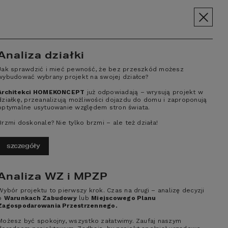
pt.pl
+48 606 228 556
Menu
SPOŁECZNOŚĆ
Analiza działki
Jak sprawdzić i mieć pewność, że bez przeszkód możesz
BC BUDOWY
O NAS
KONTAKT
wybudować wybrany projekt na swojej działce?
Architekci HOMEKONCEPT
już odpowiadają – wrysują projekt w
działkę, przeanalizują możliwości dojazdu do domu i zaproponują
optymalne usytuowanie względem stron świata.
Brzmi doskonale? Nie tylko brzmi – ale też działa!
szczegóły
Analiza WZ i MPZP
Wybór projektu to pierwszy krok. Czas na drugi – analizę decyzji
rych warto
o
Warunkach Zabudowy
lub
Miejscowego Planu
Zagospodarowania Przestrzennego.
Możesz być spokojny, wszystko załatwimy. Zaufaj naszym