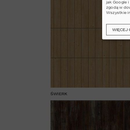
jak Google 
zgodą w dow
Wszystkie i
WIĘCEJ 
ŚWIERK