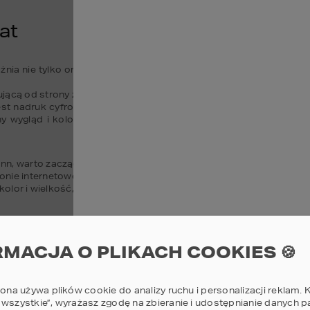
at
ia nie tylko oryginalność, ale także trwałość i wysoka jakość w
ącą od strony zewnętrznej 

st nadruk cyfrowy. Powierzchnia Duragrain zabezpieczona jest wy
ny wygląd i kolor a brama jest chroniona przed zarysowaniami, 
n, warto zacząć od skorzystania 

onie internetowej hormann.pl. Wystarczy kilka kliknięć, aby skonfi
 kolor i wielkość, oraz poznać sugerowaną cenę producenta dla utw
RMACJA O PLIKACH COOKIES 🍪
rona używa plików cookie do analizy ruchu i personalizacji reklam. K
 wszystkie”, wyrażasz zgodę na zbieranie i udostępnianie danych 