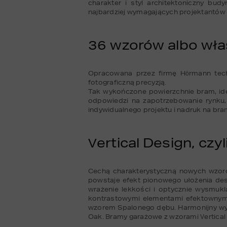
charakter i styl architektoniczny b
najbardziej wymagających projektantów i
36 wzorów albo wła
Opracowana przez firmę Hörmann tec
fotograficzną precyzją. 

Tak wykończone powierzchnie bram, ide
odpowiedzi na zapotrzebowanie rynku,
indywidualnego projektu i nadruk na bram
Vertical Design, czy
Cechą charakterystyczną nowych wzorów
powstaje efekt pionowego ułożenia des
wrażenie lekkości i optycznie wysmukla
kontrastowymi elementami efektownym 
wzorem Spalonego dębu. Harmonijny wygl
Oak. Bramy garażowe z wzorami Vertical 