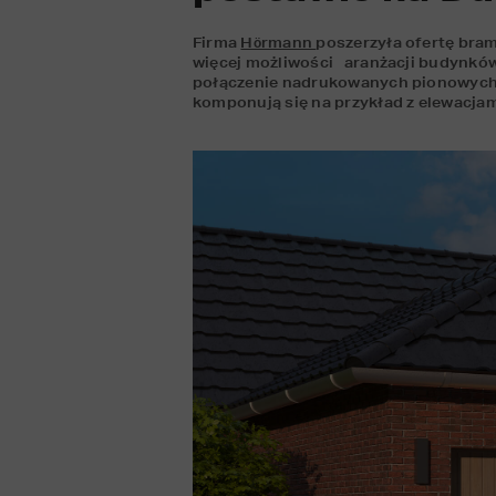
Firma 
Hörmann 
poszerzyła ofertę bram
więcej możliwości   aranżacji budynków
połączenie nadrukowanych pionowych 
komponują się na przykład z elewacjami