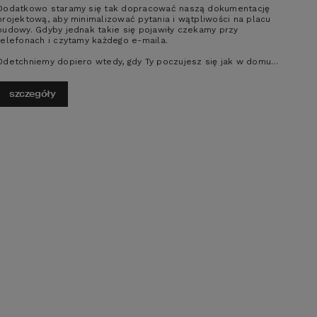
i wybór wzorów sprosta oczekiwaniom 
Dodatkowo staramy się tak dopracować naszą dokumentację
projektową, aby minimalizować pytania i wątpliwości na placu
budowy. Gdyby jednak takie się pojawiły czekamy przy
telefonach i czytamy każdego e-maila.
Odetchniemy dopiero wtedy, gdy Ty poczujesz się jak w domu...
szczegóły
 segmenty bram garażowych LPU 42 z 
skał, betonu lub innych materiałów. W 
ologia ta umożliwia także realizację 
 strukturę słojów drewna. Dzięki temu 
zultacie sześć nowych dekorów stwarza 
śli cenimy architekturę z wyrazistymi, 
wa pokryta ciemnobrunatnym, stylowym 
ieniach beżu takie jak Świerk czy Malt 
nkierową.