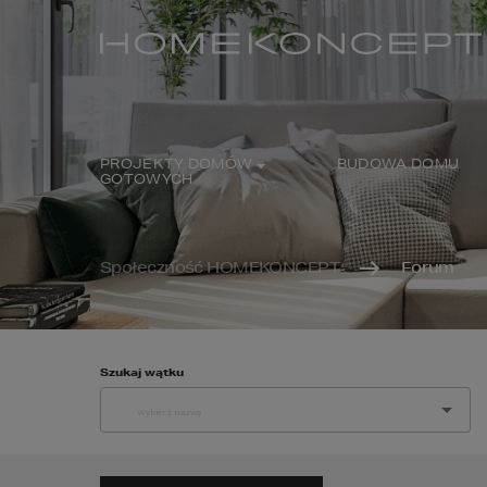
PROJEKTY DOMÓW
BUDOWA DOMU
GOTOWYCH
Społeczność HOMEKONCEPT
Forum
Szukaj wątku