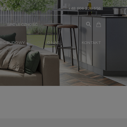
pt.pl
+48 606 228 556
SPOŁECZNOŚĆ
BC BUDOWY
O NAS
KONTAKT