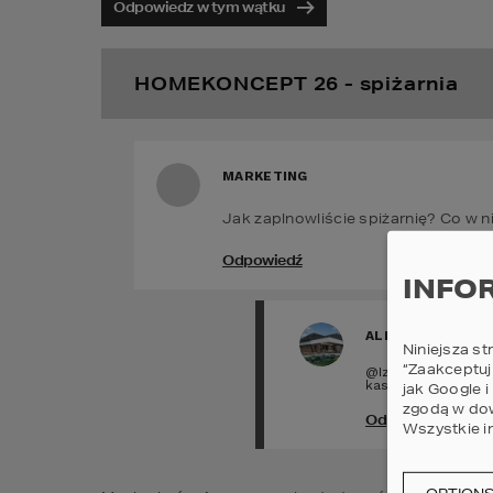
Odpowiedz w tym wątku
HOMEKONCEPT 26 - spiżarnia
MARKETING
Jak zaplnowliście spiżarnię? Co w n
Odpowiedź
INFO
ALDONA
Niniejsza st
“Zaakceptuj
@Iza my wstawiliś
kasze, makarony i 
jak Google 
zgodą w dow
Odpowiedź
Wszystkie i