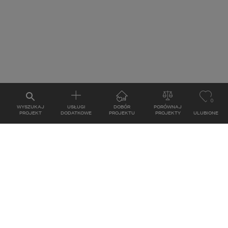
0
WYSZUKAJ
USŁUGI
DOBÓR
PORÓWNAJ
PROJEKT
DODATKOWE
PROJEKTU
PROJEKTY
ULUBIONE
PROJEKTÓW
GODZINY PRACY
Poniedziałek - Piątek: 8:00 - 17:00
la dewelopera
Sobota: nieczynne
parterowych
iętrowych
z poddaszem