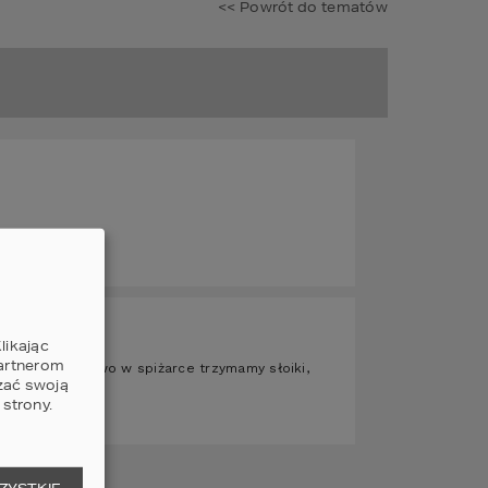
<< Powrót do tematów
likając
partnerom
o :) standardowo w spiżarce trzymamy słoiki,
zać swoją
strony.