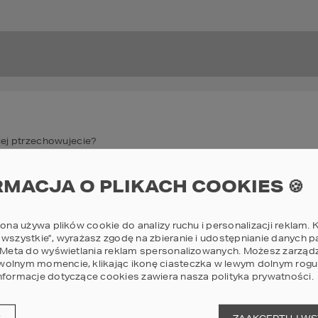
iej ptrzechowujecie?
RMACJA O PLIKACH COOKIES 🍪
rona używa plików cookie do analizy ruchu i personalizacji reklam. K
 wszystkie”, wyrażasz zgodę na zbieranie i udostępnianie danych 
my małą zamrażarkę - idealna na mrożenie warzyw i zapas lodów na lat
wielkie gary :)
i Meta do wyświetlania reklam spersonalizowanych. Możesz zarząd
olnym momencie, klikając ikonę ciasteczka w lewym dolnym rogu 
nformacje dotyczące cookies zawiera nasza
polityka prywatności
.