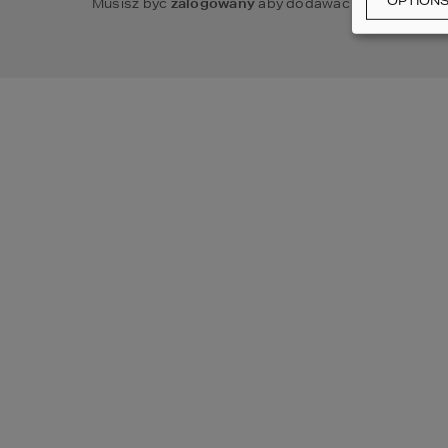
OPTION
Musisz być
zalogowany
aby dodawać komentarze.