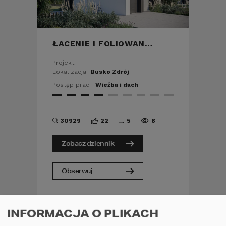
ŁACENIE I FOLIOWANIE DACHU
Projekt:
Lokalizacja:
Busko Zdrój
Postęp prac:
Wieźba i dach
30929
22
5
8
Zobacz dziennik
Obserwuj
INFORMACJA O PLIKACH
REALIZACJA