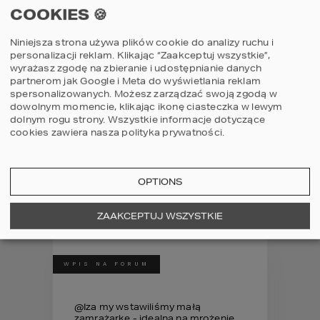
COOKIES 🍪
Niniejsza strona używa plików cookie do analizy ruchu i
personalizacji reklam. Klikając “Zaakceptuj wszystkie”,
wyrażasz zgodę na zbieranie i udostępnianie danych
partnerom jak Google i Meta do wyświetlania reklam
spersonalizowanych. Możesz zarządzać swoją zgodą w
dowolnym momencie, klikając ikonę ciasteczka w lewym
dolnym rogu strony.
Wszystkie informacje dotyczące
cookies zawiera nasza
polityka prywatności
.
HOMEKONCEPT 68 L
OPTIONS
Zobacz realizację
ZAAKCEPTUJ WSZYSTKIE
WPIS NA FORUM
@Iza my wstawiliśmy małą
zamrażarkę - idealna na mrożenie