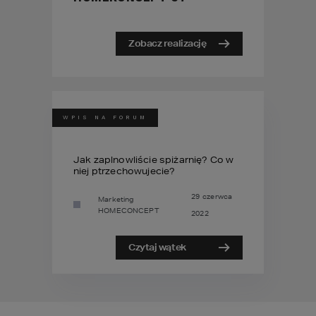
Zobacz realizację
WPIS NA FORUM
Jak zaplnowliście spiżarnię? Co w
niej ptrzechowujecie?
29 czerwca
Marketing
HOMECONCEPT
2022
Czytaj wątek