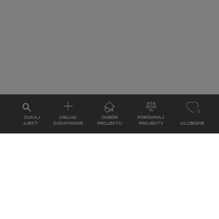
0
WYSZUKAJ
USŁUGI
DOBÓR
PORÓWNAJ
PROJEKT
DODATKOWE
PROJEKTU
PROJEKTY
ULUBIONE
KONTAKT
ul. Grzegórzecka 67F/1
31-559
Kraków
MAPA
E-mail: studio@homekoncept.pl