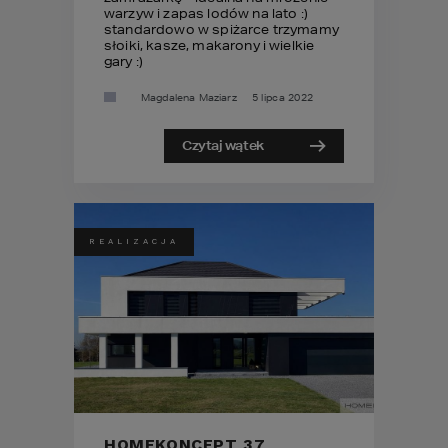
warzyw i zapas lodów na lato :)
standardowo w spiżarce trzymamy
słoiki, kasze, makarony i wielkie
gary :)
Magdalena Maziarz
5 lipca 2022
Czytaj wątek
REALIZACJA
HOMEKONCEPT 37