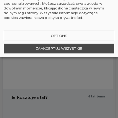
spersonalizowanych. Możesz zarządzać swoją zgodą w
dowolnym momencie, klikając ikonę ciasteczka w lewym
NIEDAWNO KOMENTOWANE
dolnym rogu strony.
Wszystkie informacje dotyczące
cookies zawiera nasza
polityka prywatności
.
4 lat temu
HOMEKONCEPT 26 -
spiżarnia
OPTIONS
ZAAKCEPTUJ WSZYSTKIE
4 lat temu
Ile kosztuje stal?