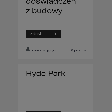
doświadczeń
z budowy
Zajrzyj
0
postów
obserwujących
1
Hyde Park