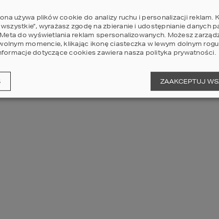
rona używa plików cookie do analizy ruchu i personalizacji reklam. K
 wszystkie”, wyrażasz zgodę na zbieranie i udostępnianie danych 
AN UNEXPECTED ERROR HAS OCCURRED
.
i Meta do wyświetlania reklam spersonalizowanych. Możesz zarząd
olnym momencie, klikając ikonę ciasteczka w lewym dolnym rogu 
nformacje dotyczące cookies zawiera nasza
polityka prywatności
.
S
ZAAKCEPTUJ WS