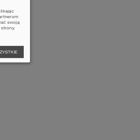
likając
partnerom
zać swoją
strony.
ZYSTKIE