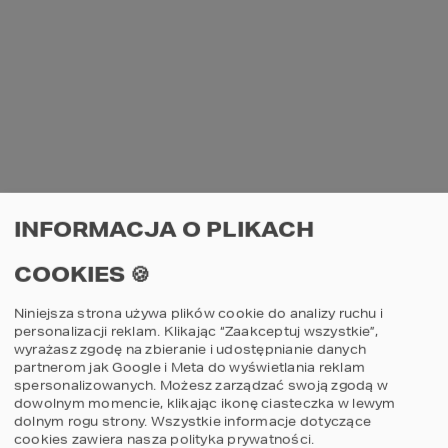
PROJEKT GARAŻU HOMEKONCEPT G
06
INFORMACJA O PLIKACH
Projekt garażu jednostanowiskowego z
COOKIES 🍪
wiatą
1590
zł
Niniejsza strona używa plików cookie do analizy ruchu i
CENA:
personalizacji reklam. Klikając “Zaakceptuj wszystkie”,
wyrażasz zgodę na zbieranie i udostępnianie danych
partnerom jak Google i Meta do wyświetlania reklam
dodaj do koszyka
szczegóły
spersonalizowanych. Możesz zarządzać swoją zgodą w
dowolnym momencie, klikając ikonę ciasteczka w lewym
dolnym rogu strony.
Wszystkie informacje dotyczące
cookies zawiera nasza
polityka prywatności
.