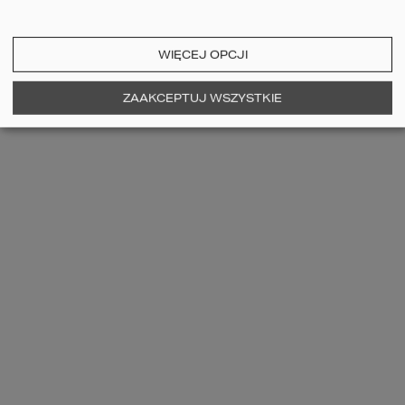
WIĘCEJ OPCJI
ZAAKCEPTUJ WSZYSTKIE
PROJEKT GARAŻU HOMEKONCEPT G
07
Projekt garażu dwustanowiskowego
1690
zł
CENA:
dodaj do koszyka
szczegóły