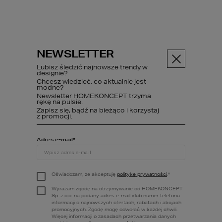
NEWSLETTER
Menu
Lubisz śledzić najnowsze trendy w
designie?
Chcesz wiedzieć, co aktualnie jest
modne?
Newsletter HOMEKONCEPT trzyma
Dodatek
Projekt kominka z płaszczem wodnym
rękę na pulsie.
Zapisz się, bądź na bieżąco i korzystaj
z promocji.
Adres e-mail
*
Projekt kominka z
płaszczem wodnym
Oświadczam, że akceptuję
politykę prywatności
.
*
Wyrażam zgodę na otrzymywanie od HOMEKONCEPT
Teoretycznie kominek z płaszczem
Sp. z o.o. na podany adres e-mail i/lub numer telefonu
informacji o najnowszych ofertach, rabatach i akcjach
wodnym może działać jako główne źródło
promocyjnych. Zgodę mogę odwołać w każdej chwili.
ogrzewania domu. Ze względów
Więcej informacji o zasadach przetwarzania danych