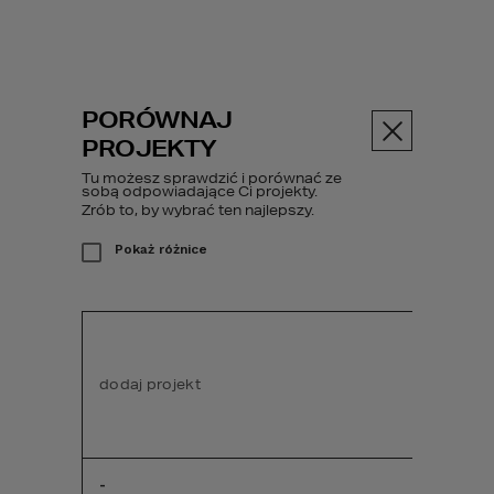
PORÓWNAJ
Menu
PROJEKTY
Tu możesz sprawdzić i porównać ze
sobą odpowiadające Ci projekty.
Zrób to, by wybrać ten najlepszy.
Dodatek
Projekt kominka z płaszczem wodnym
Pokaż różnice
Projekt kominka z
płaszczem wodnym
dodaj projekt
dodaj pr
Teoretycznie kominek z płaszczem
wodnym może działać jako główne źródło
ogrzewania domu. Ze względów
-
-