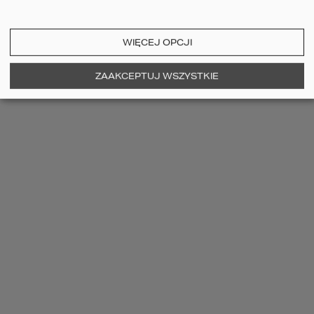
WIĘCEJ OPCJI
ZAAKCEPTUJ WSZYSTKIE
PROJEKT GARAŻU HOMEKONCEPT G
07
Projekt garażu dwustanowiskowego
1690
zł
CENA:
dodaj do koszyka
szczegóły