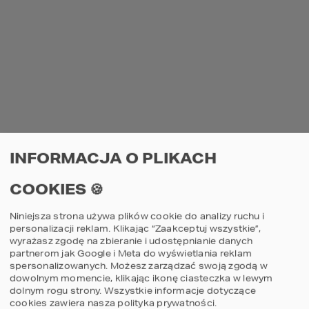
PROJEKT GARAŻU HOMEKONCEPT G
06
INFORMACJA O PLIKACH
Projekt garażu jednostanowiskowego z
COOKIES 🍪
wiatą
1590
zł
Niniejsza strona używa plików cookie do analizy ruchu i
CENA:
personalizacji reklam. Klikając “Zaakceptuj wszystkie”,
wyrażasz zgodę na zbieranie i udostępnianie danych
partnerom jak Google i Meta do wyświetlania reklam
dodaj do koszyka
szczegóły
spersonalizowanych. Możesz zarządzać swoją zgodą w
dowolnym momencie, klikając ikonę ciasteczka w lewym
dolnym rogu strony.
Wszystkie informacje dotyczące
cookies zawiera nasza
polityka prywatności
.