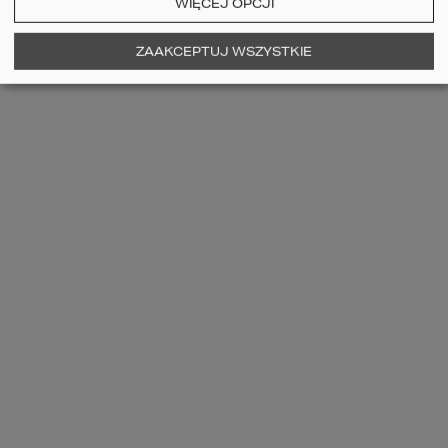
WIĘCEJ OPCJI
ZAAKCEPTUJ WSZYSTKIE
Projekt domu HOMEKONCEPT 74
2
POWIERZCHNIA DOMU
314,42
m
Szczegóły
porównaj
5
4
2