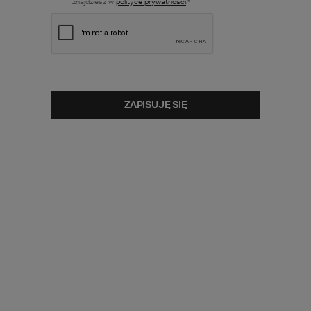
znajdziesz w
polityce prywatności
.
*
eleganckimi formami oraz wykorzystaniem 
nowoczesnych technologii i materiałów. 
Projekty rezydencji i willi HOMEKONCEPT
to propozycje dla najbardziej wymagających 
klientów, którzy poszukują 
ekskluzywnych 
rozwiązań architektonicznych
.
ZAPISUJĘ SIĘ
Kategorie
Nazwa projektu
2
Powierzchnia w m
0
327