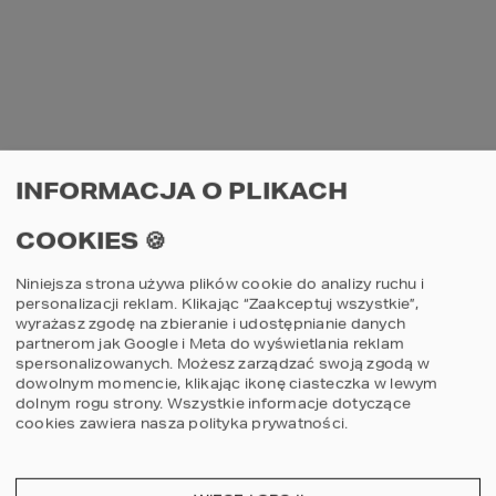
4
3
2
INFORMACJA O PLIKACH
COOKIES 🍪
Projekt domu HOMEKONCEPT 83
Niniejsza strona używa plików cookie do analizy ruchu i
personalizacji reklam. Klikając “Zaakceptuj wszystkie”,
2
POWIERZCHNIA DOMU
231,11
m
wyrażasz zgodę na zbieranie i udostępnianie danych
partnerom jak Google i Meta do wyświetlania reklam
spersonalizowanych. Możesz zarządzać swoją zgodą w
Szczegóły
porównaj
dowolnym momencie, klikając ikonę ciasteczka w lewym
dolnym rogu strony.
Wszystkie informacje dotyczące
cookies zawiera nasza
polityka prywatności
.
4
3
2