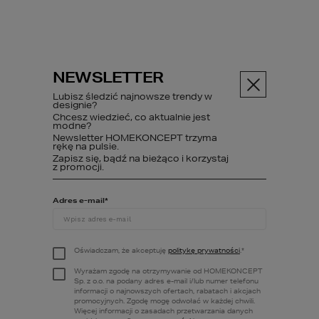
NEWSLETTER
Menu
Lubisz śledzić najnowsze trendy w
designie?
Chcesz wiedzieć, co aktualnie jest
Projekty domów
modne?
Newsletter HOMEKONCEPT trzyma
Projekt willi
rękę na pulsie.
Zapisz się, bądź na bieżąco i korzystaj
z promocji.
PROJEKT WILLI
Adres e-mail
*
Projekty nowoczesnych willi i rezydencji to 
idealna propozycja dla osób poszukujących 
Oświadczam, że akceptuję
politykę prywatności
.
*
prestiżowych
, a zarazem 
funkcjonalnych 
Wyrażam zgodę na otrzymywanie od HOMEKONCEPT
rozwiązań
. W dzisiejszych czasach coraz 
Sp. z o.o. na podany adres e-mail i/lub numer telefonu
więcej inwestorów decyduje się na budowę 
informacji o najnowszych ofertach, rabatach i akcjach
domów w stylu nowoczesnym, który 
promocyjnych. Zgodę mogę odwołać w każdej chwili.
Więcej informacji o zasadach przetwarzania danych
wyróżnia się prostymi, a zarazem 