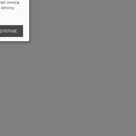
zać swoją
5
3
3
strony.
czegóły
porównaj
ZYSTKIE
ojekt domu HOMEKONCEPT
3
2
ERZCHNIA DOMU
232,28
m
5
3
3
czegóły
porównaj
ojekt domu HOMEKONCEPT
1