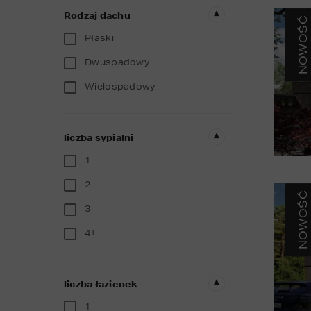
Rodzaj dachu
NOWOŚĆ
Płaski
Dwuspadowy
Wielospadowy
liczba sypialni
1
2
NOWOŚĆ
3
4+
liczba łazienek
1