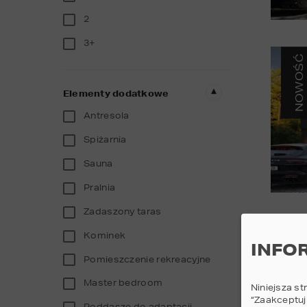
2
3+
NOWOŚĆ
Elementy dodatkowe
Antresola
Spiżarnia
Sauna
Pralnia
Zadaszony taras
Kominek
INFO
Pomieszczenie rekreacyjne
Master bedroom
Niniejsza st
“Zaakceptuj
Poddasze do adaptacji