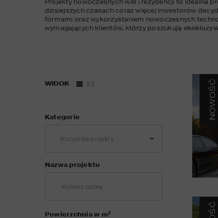
Projekty nowoczesnych willi i rezydencji to idealna 
dzisiejszych czasach coraz więcej inwestorów decyd
formami oraz wykorzystaniem nowoczesnych technolo
wymagających klientów, którzy poszukują 
ekskluzyw
NOWOŚĆ
WIDOK
Kategorie
Nazwa projektu
2
Powierzchnia w m