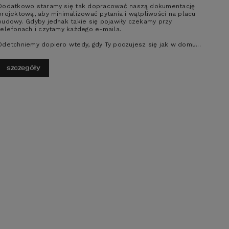
Dodatkowo staramy się tak dopracować naszą dokumentację
projektową, aby minimalizować pytania i wątpliwości na placu
ojekt domu HOMEKONCEPT
budowy. Gdyby jednak takie się pojawiły czekamy przy
7
telefonach i czytamy każdego e-maila.
Odetchniemy dopiero wtedy, gdy Ty poczujesz się jak w domu...
2
ERZCHNIA DOMU
235,63
m
szczegóły
4
3
2
czegóły
porównaj
ojekt domu HOMEKONCEPT
8 wariant 01
2
ERZCHNIA DOMU
240,71
m
5
3
2