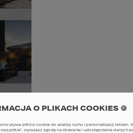
Sz
Pr
12
POWI
Sz
Pr
RMACJA O PLIKACH COOKIES 🍪
11
POWI
rona używa plików cookie do analizy ruchu i personalizacji reklam. K
 wszystkie”, wyrażasz zgodę na zbieranie i udostępnianie danych 