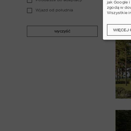
jak Google 
zgodą w dow
Wjazd od południa
Wszystkie i
WIĘCEJ 
wyczyść