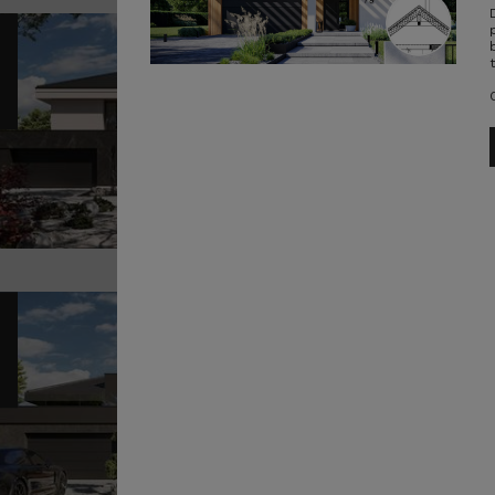
Pr
13
POWI
Sz
Pr
12
POWI