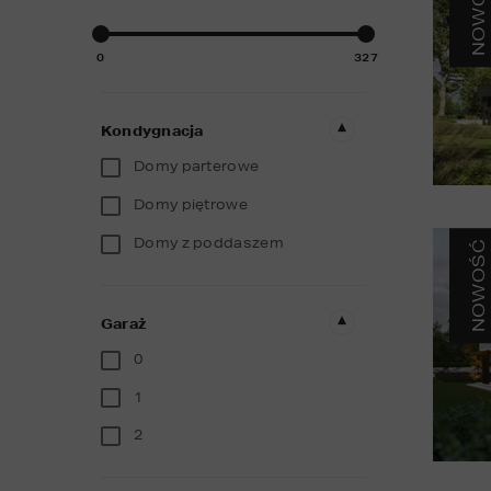
NOWOŚĆ
0
327
Kondygnacja
Domy parterowe
Domy piętrowe
Domy z poddaszem
NOWOŚĆ
Garaż
0
1
2