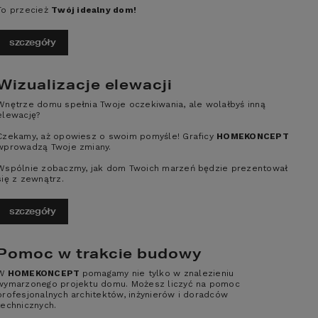
0
To przecież
Twój idealny dom!
2
ERZCHNIA DOMU
274,57
m
szczegóły
4
4
2
Wizualizacje elewacji
Wnętrze domu spełnia Twoje oczekiwania, ale wolałbyś inną
czegóły
porównaj
elewację?
Czekamy, aż opowiesz o swoim pomyśle! Graficy
HOMEKONCEPT
wprowadzą Twoje zmiany.
ojekt domu HOMEKONCEPT
Wspólnie zobaczmy, jak dom Twoich marzeń będzie prezentował
0
się z zewnątrz.
szczegóły
2
ERZCHNIA DOMU
175,83
m
Pomoc w trakcie budowy
4
3
2
W
HOMEKONCEPT
pomagamy nie tylko w znalezieniu
czegóły
wymarzonego projektu domu. Możesz liczyć na pomoc
porównaj
profesjonalnych architektów, inżynierów i doradców
technicznych.