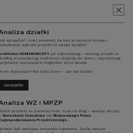
pt.pl
+48 606 228 556
Menu
SPOŁECZNOŚĆ
Analiza działki
Jak sprawdzić i mieć pewność, że bez przeszkód możesz
BC BUDOWY
O NAS
KONTAKT
wybudować wybrany projekt na swojej działce?
Architekci HOMEKONCEPT
już odpowiadają – wrysują projekt w
działkę, przeanalizują możliwości dojazdu do domu i zaproponują
optymalne usytuowanie względem stron świata.
Brzmi doskonale? Nie tylko brzmi – ale też działa!
szczegóły
Analiza WZ i MPZP
Wybór projektu to pierwszy krok. Czas na drugi – analizę decyzji
o
Warunkach Zabudowy
lub
Miejscowego Planu
Zagospodarowania Przestrzennego.
Możesz być spokojny, wszystko załatwimy. Zaufaj naszym