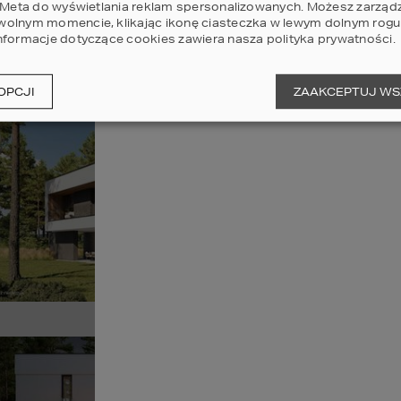
i Meta do wyświetlania reklam spersonalizowanych. Możesz zarząd
olnym momencie, klikając ikonę ciasteczka w lewym dolnym rogu 
nformacje dotyczące cookies zawiera nasza
polityka prywatności
.
Sz
OPCJI
ZAAKCEPTUJ WS
Pr
11
POWI
Sz
Pr
11