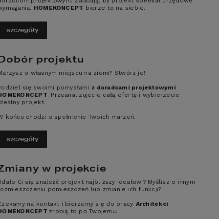
doradcom projektowym. Zadbają, by projekt spełniał urzędowe
jonalnych rozwiązań
. W 
wymagania.
HOMEKONCEPT
bierze to na siebie.
 prostymi, a zarazem eleganckimi 
propozycje dla najbardziej 
szczegóły
Dobór projektu
Marzysz o własnym miejscu na ziemi? Stwórz je!
ojekt domu HOMEKONCEPT
Podziel się swoimi pomysłami
z doradcami projektowymi
6 wariant 02
HOMEKONCEPT
. Przeanalizujecie całą ofertę i wybierzecie
idealny projekt.
W końcu chodzi o spełnienie Twoich marzeń.
2
ERZCHNIA DOMU
165,80
m
szczegóły
4
2
2
Zmiany w projekcie
czegóły
porównaj
Udało Ci się znaleźć projekt najbliższy ideałowi? Myślisz o innym
rozmieszczeniu pomieszczeń lub zmianie ich funkcji?
Czekamy na kontakt i bierzemy się do pracy.
Architekci
ojekt domu HOMEKONCEPT
HOMEKONCEPT
zrobią to po Twojemu.