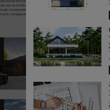
propozycja dla osób poszukujących 
prestiżowych
, a zarazem 
funkc
uje się na budowę domów w stylu nowoczesnym, który wyróżnia się
gii i materiałów. 
Projekty rezydencji i willi HOMEKONCEPT
 to 
nych rozwiązań architektonicznych
.
Pr
12
POWI
Sz
Pr