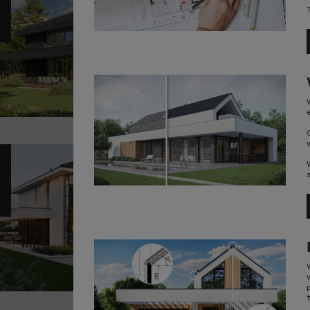
16
POWI
Sz
Pr
14
POWI
Sz