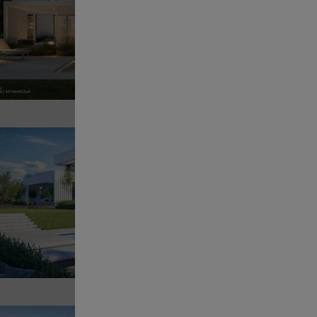
POWI
Sz
Pr
POWI
Sz