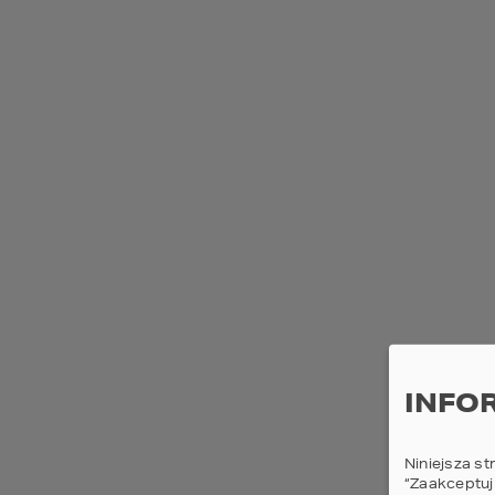
2
3+
NOWOŚĆ
Elementy dodatkowe
Antresola
Spiżarnia
Sauna
Pralnia
Zadaszony taras
Kominek
INFO
Pomieszczenie rekreacyjne
Master bedroom
Niniejsza st
“Zaakceptuj
Poddasze do adaptacji