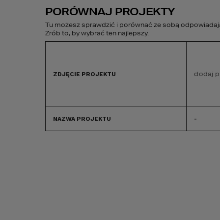
PORÓWNAJ PROJEKTY
Tu możesz sprawdzić i porównać ze sobą odpowiadając
Zrób to, by wybrać ten najlepszy.
PROJEKTY DOMÓW
BUDOWA DOMU
dodaj p
ZDJĘCIE PROJEKTU
GOTOWYCH
NAZWA PROJEKTU
-
Projekty domów
Projekt willi
PROJEKT WILLI