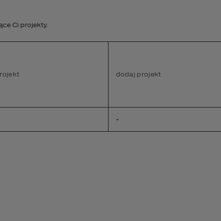
studio@homekonce
e Ci projekty.
STREFA KLIENTA
rojekt
PROJEKTY WNĘTRZ
dodaj projekt
DEWELOPER
A
-