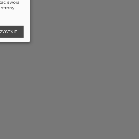
zać swoją
5
3
3
strony.
czegóły
porównaj
ZYSTKIE
ojekt domu HOMEKONCEPT
3
2
ERZCHNIA DOMU
232,28
m
5
3
3
czegóły
porównaj
ojekt domu HOMEKONCEPT
1