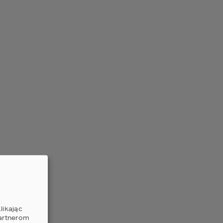
czegóły
porównaj
ojekt domu HOMEKONCEPT
8
2
ERZCHNIA DOMU
239,21
m
5
3
2
czegóły
porównaj
ojekt domu HOMEKONCEPT
3 wariant 02
2
ERZCHNIA DOMU
190,33
m
likając
partnerom