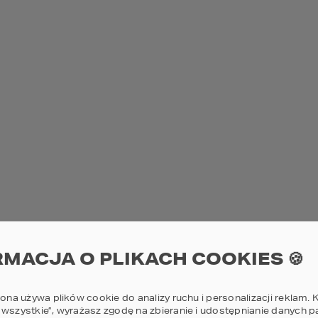
Sz
Pr
12
POWI
Sz
Pr
RMACJA O PLIKACH COOKIES 🍪
11
POWI
rona używa plików cookie do analizy ruchu i personalizacji reklam. K
 wszystkie”, wyrażasz zgodę na zbieranie i udostępnianie danych 