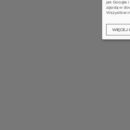
jak Google 
zgodą w dow
Wjazd od południa
Wszystkie i
WIĘCEJ 
wyczyść