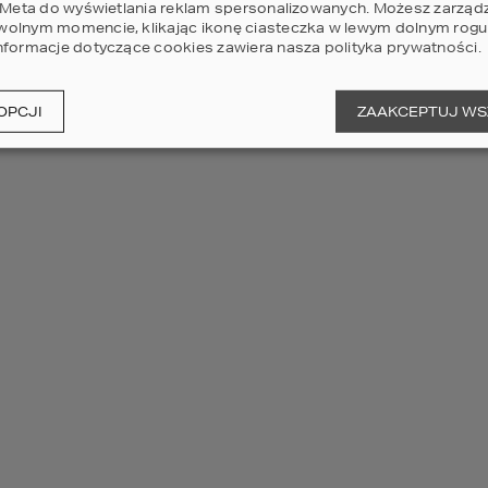
i Meta do wyświetlania reklam spersonalizowanych. Możesz zarząd
olnym momencie, klikając ikonę ciasteczka w lewym dolnym rogu 
nformacje dotyczące cookies zawiera nasza
polityka prywatności
.
Sz
OPCJI
ZAAKCEPTUJ WS
Pr
11
POWI
Sz
Pr
11