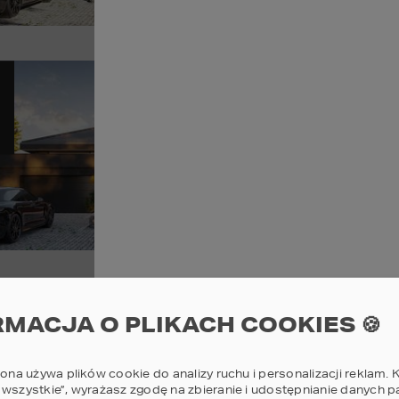
Sz
Pr
12
POWI
Sz
Pr
RMACJA O PLIKACH COOKIES 🍪
11
POWI
rona używa plików cookie do analizy ruchu i personalizacji reklam. K
 wszystkie”, wyrażasz zgodę na zbieranie i udostępnianie danych 