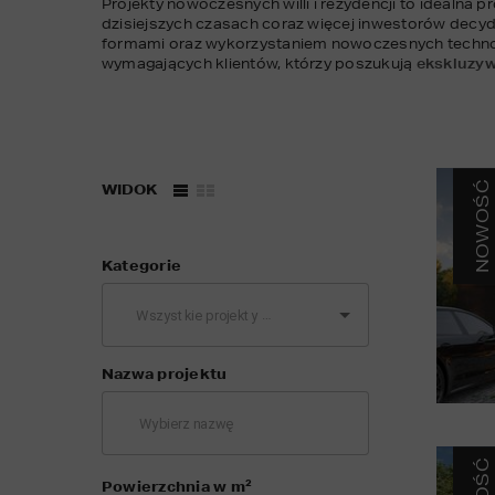
Projekty nowoczesnych willi i rezydencji to idealna 
dzisiejszych czasach coraz więcej inwestorów decyd
formami oraz wykorzystaniem nowoczesnych technolo
wymagających klientów, którzy poszukują 
ekskluzyw
NOWOŚĆ
WIDOK
Kategorie
Nazwa projektu
2
Powierzchnia w m