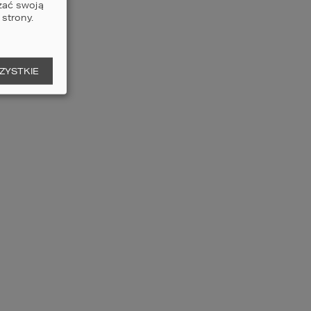
zać swoją
5
3
3
strony.
czegóły
porównaj
ZYSTKIE
ojekt domu HOMEKONCEPT
3
2
ERZCHNIA DOMU
232,28
m
5
3
3
czegóły
porównaj
ojekt domu HOMEKONCEPT
1