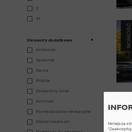
2
3+
NOWOŚĆ
Elementy dodatkowe
Antresola
Spiżarnia
Sauna
Pralnia
Zadaszony taras
Kominek
INFO
Pomieszczenie rekreacyjne
Master bedroom
Niniejsza st
“Zaakceptuj
Poddasze do adaptacji