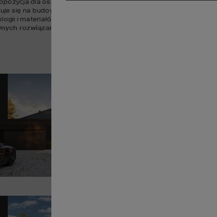
propozycja dla osób poszukujących 
prestiżowych
, a zarazem 
funkc
uje się na budowę domów w stylu nowoczesnym, który wyróżnia się
gii i materiałów. 
Projekty rezydencji i willi HOMEKONCEPT
 to 
nych rozwiązań architektonicznych
.
Pr
12
POWI
Sz
Pr