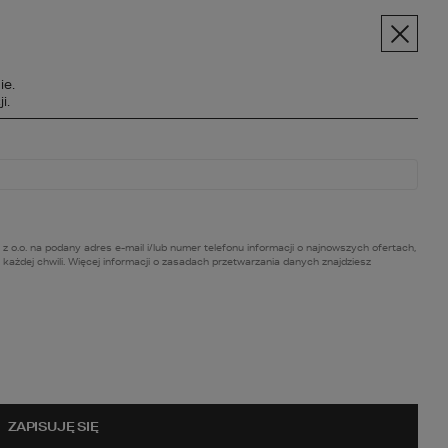
pt.pl
+48 606 228 556
Menu
ie.
SPOŁECZNOŚĆ
i.
BC BUDOWY
O NAS
KONTAKT
. na podany adres e-mail i/lub numer telefonu informacji o najnowszych ofertach,
ażdej chwili. Więcej informacji o zasadach przetwarzania danych znajdziesz
ZAPISUJĘ SIĘ