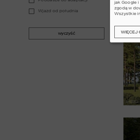
jak Google 
zgodą w dow
Wjazd od południa
Wszystkie i
WIĘCEJ 
wyczyść