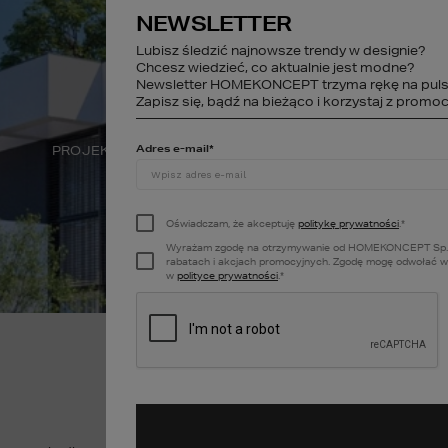
NEWSLETTER
studio@homekonce
Lubisz śledzić najnowsze trendy w designie?
Chcesz wiedzieć, co aktualnie jest modne?
Newsletter HOMEKONCEPT trzyma rękę na puls
STREFA KLIENTA
Zapisz się, bądź na bieżąco i korzystaj z promocj
Adres e-mail
*
PROJEKTY WNĘTRZ
DEWELOPER
A
Oświadczam, że akceptuję
politykę prywatności
.
*
Wyrażam zgodę na otrzymywanie od HOMEKONCEPT Sp. z o.o
rabatach i akcjach promocyjnych. Zgodę mogę odwołać w k
w
polityce prywatności
.
*