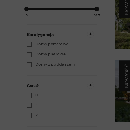
NOWOŚĆ
0
327
Kondygnacja
Domy parterowe
Domy piętrowe
Domy z poddaszem
NOWOŚĆ
Garaż
0
1
2