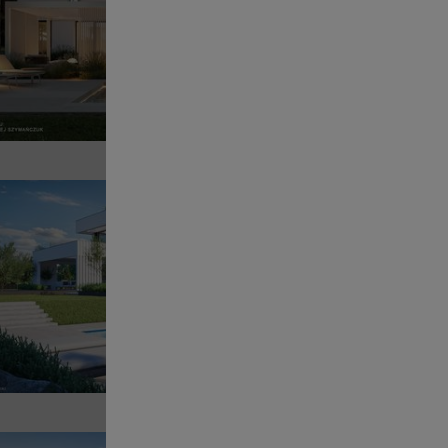
POWI
Sz
Pr
POWI
Sz