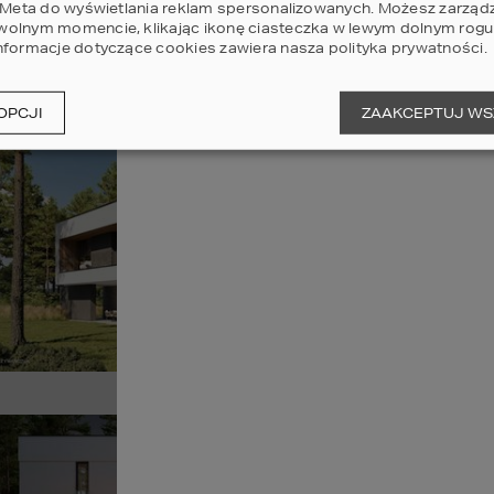
i Meta do wyświetlania reklam spersonalizowanych. Możesz zarząd
olnym momencie, klikając ikonę ciasteczka w lewym dolnym rogu 
nformacje dotyczące cookies zawiera nasza
polityka prywatności
.
Sz
OPCJI
ZAAKCEPTUJ WS
Pr
11
POWI
Sz
Pr
11