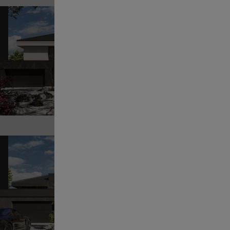
Pr
13
POWI
Sz
Pr
12
POWI