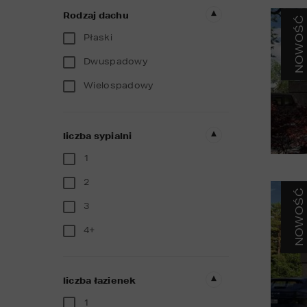
Rodzaj dachu
NOWOŚĆ
Płaski
Dwuspadowy
Wielospadowy
liczba sypialni
1
2
NOWOŚĆ
3
4+
liczba łazienek
1