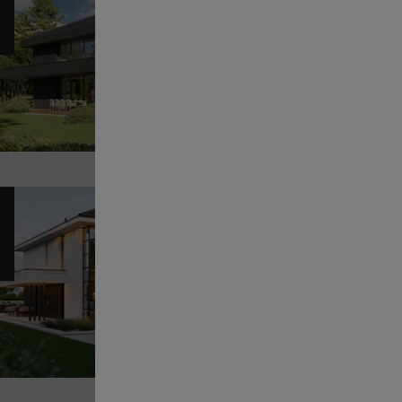
16
POWI
Sz
Pr
14
POWI
Sz