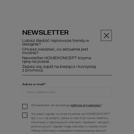
NEWSLETTER
Menu
Lubisz śledzić najnowsze trendy w
designie?
Chcesz wiedzieć, co aktualnie jest
PROJEKT DOMU
modne?
88
Newsletter HOMEKONCEPT trzyma
rękę na pulsie.
Zapisz się, bądź na bieżąco i korzystaj
z promocji.
Projekty domów
HOMEKONCEPT 88
Adres e-mail
*
Oświadczam, że akceptuję
politykę prywatności
.
*
Wyrażam zgodę na otrzymywanie od HOMEKONCEPT
Sp. z o.o. na podany adres e-mail i/lub numer telefonu
informacji o najnowszych ofertach, rabatach i akcjach
promocyjnych. Zgodę mogę odwołać w każdej chwili.
Więcej informacji o zasadach przetwarzania danych