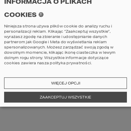
INFORMACJA O PLIKACH
COOKIES 🍪
OSTATNIO OGLĄDANE
Niniejsza strona używa plików cookie do analizy ruchu i
personalizacji reklam. Klikając “Zaakceptuj wszystkie”,
wyrażasz zgodę na zbieranie i udostępnianie danych
partnerom jak Google i Meta do wyświetlania reklam
spersonalizowanych. Możesz zarządzać swoją zgodą w
dowolnym momencie, klikając ikonę ciasteczka w lewym
dolnym rogu strony.
Wszystkie informacje dotyczące
cookies zawiera nasza
polityka prywatności
.
88
8
WIĘCEJ OPCJI
ZAAKCEPTUJ WSZYSTKIE
Projekt domu
Proje
HOMEKONCEPT 88
HOME
porównaj
por