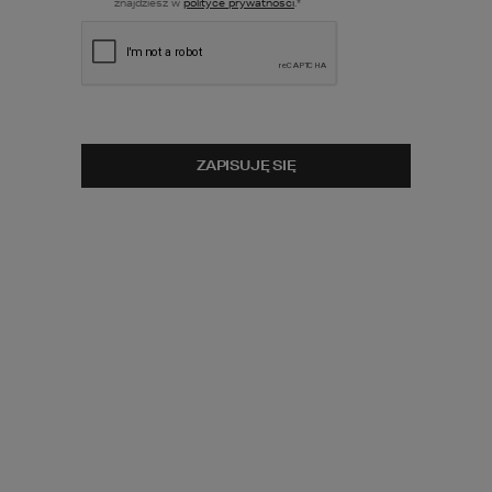
znajdziesz w
polityce prywatności
.
*
ZOBACZ
OBRÓT 3D
ZOBACZ
POWIERZCHNIA UŻYTKOWA
LUSTRZANE
ODBICIE
2
242,15
m
ZAPISUJĘ SIĘ
POWIERZCHNIA GARAŻU
2
43,25
m
MINIMALNE WYMIARY DZIAŁKI
39,05
x
25,08
m
CENA PROJEKTU:
12 490
zł
PRZEWIDYWANA DOSTAWA:
1-5 DNI ROBOCZYCH
porównaj
dodaj do koszyka
zapytaj