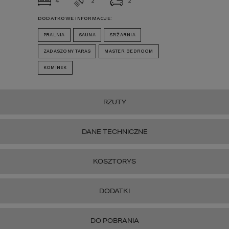
4
2
2
DODATKOWE INFORMACJE:
PRALNIA
SAUNA
SPIŻARNIA
ZADASZONY TARAS
MASTER BEDROOM
KOMINEK
RZUTY
DANE TECHNICZNE
KOSZTORYS
DODATKI
DO POBRANIA