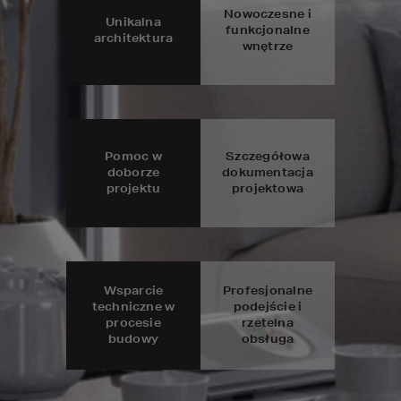
Nowoczesne i
Unikalna
funkcjonalne
architektura
wnętrze
Pomoc w
Szczegółowa
doborze
dokumentacja
projektu
projektowa
Wsparcie
Profesjonalne
techniczne w
podejście i
procesie
rzetelna
budowy
obsługa