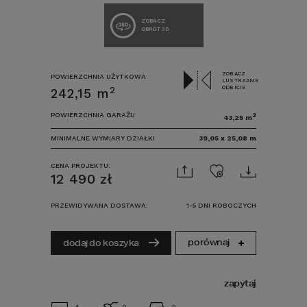
ZOBACZ
OBRÓT 3D
ZOBACZ
POWIERZCHNIA UŻYTKOWA
LUSTRZANE
ODBICIE
2
242,15
m
POWIERZCHNIA GARAŻU
2
43,25
m
MINIMALNE WYMIARY DZIAŁKI
39,05
x
25,08
m
CENA PROJEKTU:
12 490
zł
PRZEWIDYWANA DOSTAWA:
1-5 DNI ROBOCZYCH
porównaj
dodaj do koszyka
zapytaj