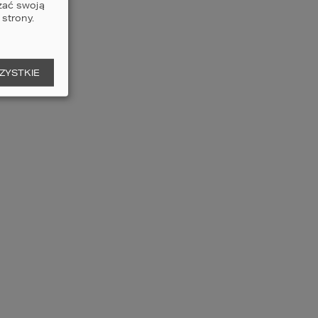
zać swoją
strony.
ZYSTKIE
?