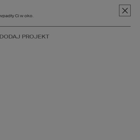
pt.pl
+48 606 228 556
Menu
wpadły Ci w oko.
SPOŁECZNOŚĆ
DODAJ PROJEKT
BC BUDOWY
O NAS
KONTAKT
owo-