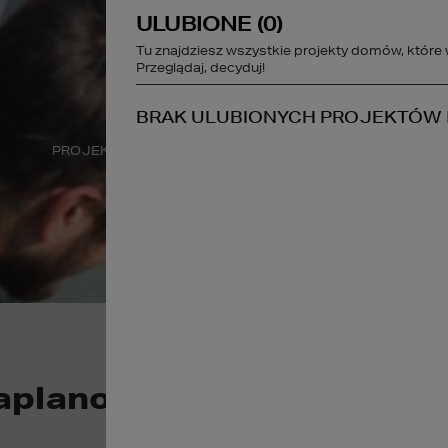
ULUBIONE (
0
)
studio@homekonce
Tu znajdziesz wszystkie projekty domów, które 
Przeglądaj, decyduj!
STREFA KLIENTA
BRAK ULUBIONYCH PROJEKTÓW
PROJEKTY WNĘTRZ
DEWELOPER
A
zaplanować prace remont