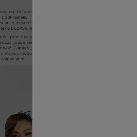
zas na rozpoczęcie porządków, odświeżenie czterech kątów 
 podkreślają, że najbardziej efektywną pracą remontowo
ane ocieplenie domu zapewnia wszystkim mieszkańcom komfort
do tego pozytywnie wpływa na środowisko naturalne.
robną pracę remontową, jak np. pomalowanie przedpokoju, do d
ększą pracę remontowo-budowlaną, jak malowanie wszystkich p
ać. Pamiętaj, że teraz jest najlepszy okres, aby znaleźć solidną
remontowo-budowlanego, może okazać się to niemożliwe. Ponadto z
ozwiązaniem.