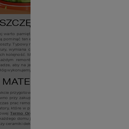
ZCZĘDZA CZAS I PIENIĄ
ej warto pamiętać, przed przystąpieniem do prac remontowo- bud
 pominąć ten etap, co powoduje konieczność „improwizacji”, co 
koszty. Typowy remont domu czy mieszkania związany jest z takimi
azury, wymiana ceramiki łazienkowej, cyklinowanie podłóg, itd. N
h kolejność. Ma to kluczowe znaczenie przy większych remontach
każdym remontem opłaca się zrobić, na własny użytek, harmon
adze, aby na jego początku były umieszczane prace wymagające w
odłóg wykonujemy przed malowaniem, a wymianę okien przed ociep
Ć MATERIAŁÓW – O CZYM 
kcie przygotowywania do remontu jest dokładne obliczenie powierz
 przy zakupie kafelków, farby czy ilości styropianu do dociepl
czas prac remontowych. Renomowane firmy na swoich stronach in
kulatory, które w przyjazny sposób pomagają obliczyć ilość i para
owej 
Termo Organiki
 znajdują się nowoczesne i intuicyjne apli
każdego domu jednorodzinnego. Podobne programy ułatwiające za
zy ceramiki dekoracyjnej.