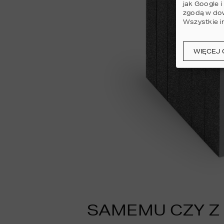
jak Google 
zgodą w dow
Wszystkie i
WIĘCEJ 
SAMEMU CZY Z