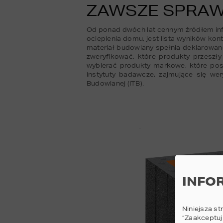
ZAWSZE SPRAW
Od ponad dwóch lat cennym źródłem inf
ocieplenia domu, jest lista wyników ko
materiał budowlany spełnia deklarowane
zweryfikować, które produkty przeszły
wybierać produkty markowe, które posia
instytuty badawcze, zajmujące się wer
Budowlanej (ITB).
INFO
Niniejsza st
“Zaakceptuj