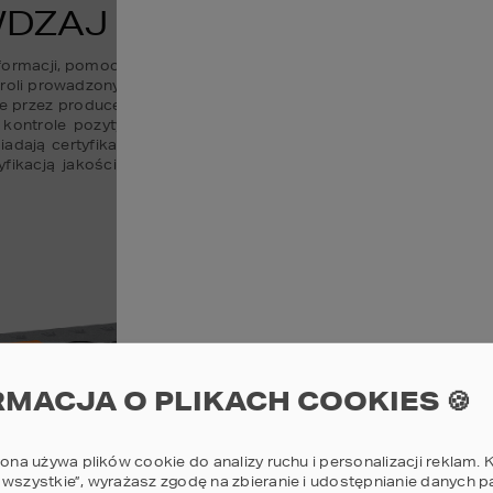
DZAJ JAKOŚĆ PRZED ZA
ormacji, pomocnej przy podejmowaniu decyzji o wyborze materiału
ntroli prowadzonych przez Główny Urząd Nadzoru Budowlanego. Kont
 przez producenta parametry. Wyniki tych kontroli publikowane s
 kontrole pozytywnie, a które miały zaniżone kluczowe paramet
dają certyfikaty i rekomendacje jakości przyznane przez niezale
yfikacją jakości materiałów budowlanych. W Polsce tego typu z
RMACJA O PLIKACH COOKIES 🍪
rona używa plików cookie do analizy ruchu i personalizacji reklam. K
 wszystkie”, wyrażasz zgodę na zbieranie i udostępnianie danych 