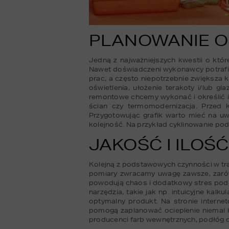
PLANOWANIE OS
Jedną z najważniejszych kwestii o któr
Nawet doświadczeni wykonawcy potrafią
prac, a często niepotrzebnie zwiększa 
oświetlenia, ułożenie terakoty i/lub gl
remontowe chcemy wykonać i określić ic
ścian czy termomodernizacja. Przed 
Przygotowując grafik warto mieć na uw
kolejność. Na przykład cyklinowanie p
JAKOŚĆ I ILOŚ
Kolejną z podstawowych czynności w tra
pomiary zwracamy uwagę zawsze, zarówno
powodują chaos i dodatkowy stres pod
narzędzia, takie jak np. intuicyjne kal
optymalny produkt. Na stronie internet
pomogą zaplanować ocieplenie niemal 
producenci farb wewnętrznych, podłóg c