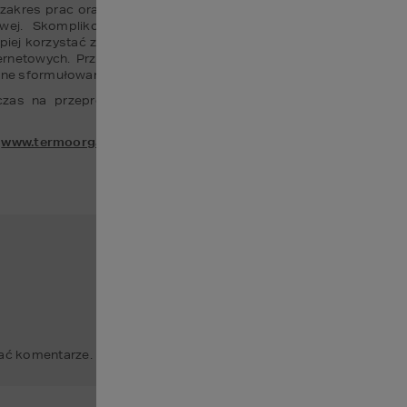
zakres prac oraz wybrane materiały, pozostaje decyzja, czy remo
wej. Skomplikowane prace, wymagające fachowej wiedzy ora
piej korzystać z rekomendacji rodziny oraz przyjaciół. Jeśli ta me
rnetowych. Przed ostatecznym wyborem ekipy zawsze należy żąd
ładne sformułowanie umowy z wykonawcą.
zas na przeprowadzenie prac budowlano-remontowych, w tym 
 
www.termoorganika.pl
.
ć komentarze.