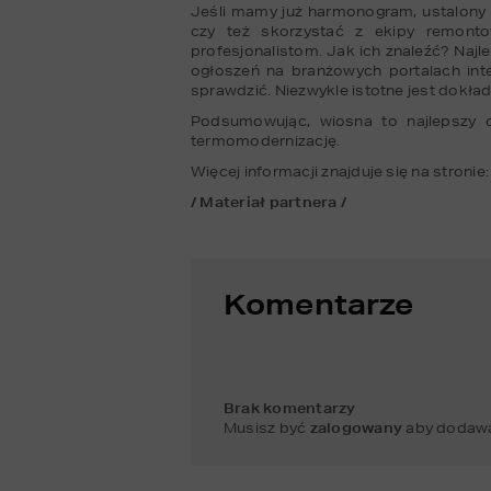
Jeśli mamy już harmonogram, ustalony 
czy też skorzystać z ekipy remonto
profesjonalistom. Jak ich znaleźć? Najle
ogłoszeń na branżowych portalach inte
sprawdzić. Niezwykle istotne jest dok
Podsumowując, wiosna to najlepszy c
termomodernizację.
Więcej informacji znajduje się na stronie:
/ Materiał partnera /
Komentarze
Brak komentarzy
Musisz być
zalogowany
aby dodawa