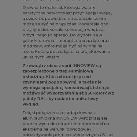
Drewno to materiał, którego walory 
estetyczne natychmiast przyciągają uwagę, 
a dzięki odpowiedniemu zabezpieczeniu 
może służyć na długi czas. Podkreśla ono 
przy tym doskonale koncepcję wnętrza 
przytulnego i ciepłego. Do wyboru są 4 
gatunki drewna – meranti, sosna, dąb oraz 
modrzew, które mogą być barwione na 
różne kolory, pozwalając na projektowanie 
unikalnych wnętrz.
Z zewnątrz okna z serii INNOVIEW są 
zabezpieczone przez aluminiową 
okładzinę, która chroni je przed 
czynnikami pogodowymi, a także nie 
wymaga specjalnej konserwacji. Istnieje 
możliwość wykorzystania aż 250 kolorów z 
palety RAL, by nadać im unikatowy 
wygląd.
Dzięki połączeniu ze sobą drewna z 
aluminium okna INNOVIEW wyróżniają się 
bardzo wysokim stopniem odporności na 
ekstremalne warunki pogodowe i 
oddziaływanie promieni słonecznych UV, co 