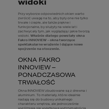
widoki
Przy wyborze odpowiednich okien warto 
zwrócić uwagę na to, aby były one nie tylko 
trwałe i ciepłe, ale także piękne i 
funkcjonalne, by służyły na wiele lat i 
zachwycały tym, jak wyglądają i jakie tworzą 
widoki. 
Właśnie dlatego powstały okna 
Fakro INNOVIEW – okna tworzące 
spektakularne wrażenie i dające nowe 
spojrzenie na otoczenie.
OKNA FAKRO 
INNOVIEW – 
PONADCZASOWA 
TRWAŁOŚĆ
Okna INNOVIEW zbudowane są z drewna i 
aluminium. To materiały, które idealnie 
nadają się do budowy unikalnego 
charakteru wnętrza, ale jednocześnie 
wyróżniają się wyjątkową wytrzymałością.