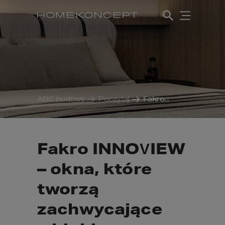
ABC budowy
Poczytaj
Fakro...
Fakro INNOVIEW
– okna, które
tworzą
zachwycające