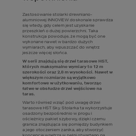
Zastosowanie stolarki drewniano-
aluminiowej INNOVIEW doskonale sprawdza 
się wtedy, gdy celem jest uzyskanie 
przeszkleń o dużej powierzchni. Taka 
konstrukcja powoduje, że mogą być one 
wykonane nawet w bardzo dużych 
wymiarach, aby wpuszczać do wnętrz 
jeszcze więcej słońca.
W serii znajdują się drzwi tarasowe HST, 
których maksymalne wymiary to 12 m 
szerokości oraz 2,8 m wysokości. Nawet w 
większym rozmiarze są wyjątkowo 
komfortowe w użytkowaniu, tworząc 
łatwe w obsłudze drzwi wejściowe na 
taras.
Warto również wziąć pod uwagę drzwi 
tarasowe HST Sky. Stolarka ta wykorzystuje 
osadzony bezpośrednio w progu i 
ościeżnicy pakiet szybowy, dzięki czemu 
granica znajdująca się pomiędzy budynkiem 
a jego otoczeniem zanika, aby stworzyć 
koncepcję wnętrza w pełni otwartego na 