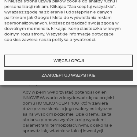
umożliwiają zaoszczędzenie na ogrzewaniu.
Niniejsza strona używa plików cookie do analizy ruchu i
personalizacji reklam. Klikając “Zaakceptuj wszystkie”,
Okna INNOVIEW są oferowane w wariancie 
wyrażasz zgodę na zbieranie i udostępnianie danych
trzyszybowym oraz czteroszybowym i 
partnerom jak Google i Meta do wyświetlania reklam
wyróżniają się bardzo niskim 
spersonalizowanych. Możesz zarządzać swoją zgodą w
współczynnikiem przenikania ciepła 
dowolnym momencie, klikając ikonę ciasteczka w lewym
osiągającym do Uw=0,68 W/m2 K.
dolnym rogu strony.
Wszystkie informacje dotyczące
cookies zawiera nasza
polityka prywatności
.
Produkty Fakro serii INNOVIEW jako 
wielkowymiarowe okna pionowe mogą 
również pasywnie ogrzewać wnętrza 
podczas słonecznych, zimowych dni.
WIĘCEJ OPCJI
Znajdujące się od południowej strony 
pomieszczenia są dzięki temu naturalnie 
ogrzewane, co dodatkowo zmniejsza 
ZAAKCEPTUJ WSZYSTKIE
zapotrzebowanie budynku na energię 
cieplną w trakcie chłodów.
Aby w pełni wykorzystać potencjał okien 
INNOVIEW, warto zdecydować się na projekt 
domu 
HOMEKONCEPT 100
, który zawiera 
duże przeszklenia, a jego walory estetyczne 
są na wysokim poziomie. Dzięki temu, że ta 
stolarka pionowa wyróżnia się wysokimi 
parametrami termoizolacyjnymi, doskonale 
sprawdzi się właśnie w takiej inwestycji.