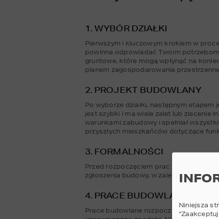
1. WYBÓR DZIAŁKI
Pierwszym i kluczowym krokiem w procesie
powinna odpowiadać Twoim potrzebom życ
gruntowe, które mogą wpłynąć na konie
planem zagospodarowania przestrzennego
2. PROJEKT BUDOWLANY
Po wyborze działki, następnym etapem j
jest szybki i ma wiele zalet lub zleceni
warunkami zabudowy i spełniał wszystk
przyszłych mieszkańców dotyczące funk
3. FORMALNOŚCI
Przed rozpoczęciem prac budowlanych ko
INFO
zgłoszenia budowy, w zależności od dro
4. PRACE BUDOWLANE
Niniejsza st
Prace budowlane rozpoczynają się od pr
“Zaakceptuj