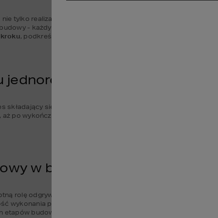
 tylko realizacja marzeń o własnym kącie, ale również proces pełe
 budowy - każdy etap wymaga starannego planowania i przemyślan
 kroku
, podkreślając kluczowe aspekty, na które należy zwrócić u
jednorodzinnego - co zrobić po 
 składający się z 
wielu etapów
. Począwszy od zakupu działki, pr
, aż po wykończenie i odbiór techniczny. Każdy z tych etapów wym
udowy w budowie domu
totną rolę odgrywa 
kierownik budowy
. Jego obowiązki rozpoczynają
ść wykonania pierwszych prac zgodnie z projektem zagospodarowa
h etapów budowy domu, zapewniając, że wszystkie działania są r