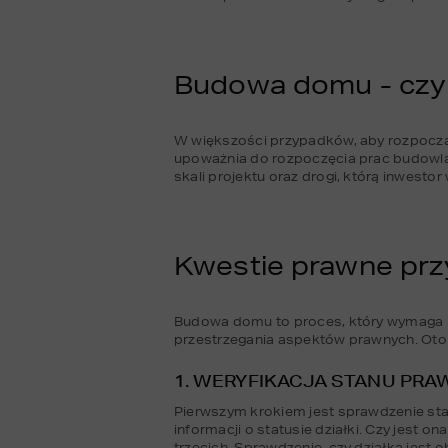
Budowa domu - czy
W większości przypadków, aby rozpoczą
upoważnia do rozpoczęcia prac budowl
skali projektu oraz drogi, którą inwesto
Kwestie prawne pr
Budowa domu to proces, który wymaga n
przestrzegania aspektów prawnych. Oto
1. WERYFIKACJA STANU PRA
Pierwszym krokiem jest sprawdzenie stan
informacji o statusie działki. Czy jest 
trzecich. Sprawdzenie, czy działka jes