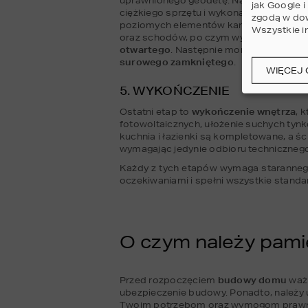
uprawnionego geodetę. Następnie przech
jak Google 
ciężkiego sprzętu i wykonania drenażu.
zgodą w dow
poziomych elementów kanalizacyjnych (je
Wszystkie i
oraz schodów, po czym wykonuje się kon
otwartego
. Następnie montuje się sto
surowego zamkniętego
.
WIĘCEJ 
5. WYKOŃCZENIE
Ostatni etap to 
wykończenie wnętrza
, 
fotowoltaicznych, ułożenie suchych tyn
kuchnia i łazienki są kompletowane, a śc
wymagając jedynie odbioru techniczneg
Każdy z tych etapów wymaga starannego 
oczekiwaniami i spełni wszystkie stand
O czym należy pam
Przed rozpoczęciem 
budowy domu
 waż
ubezpieczenie budowy. Ponadto, należy u
Twoim potrzebom oraz wymogom praw