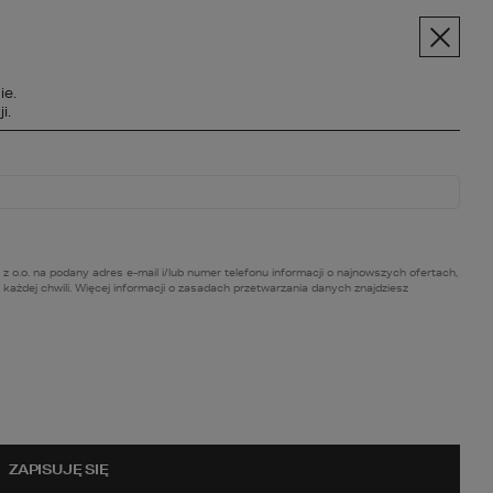
pt.pl
+48 606 228 556
Menu
ie.
SPOŁECZNOŚĆ
i.
BC BUDOWY
O NAS
KONTAKT
. na podany adres e-mail i/lub numer telefonu informacji o najnowszych ofertach,
ażdej chwili. Więcej informacji o zasadach przetwarzania danych znajdziesz
owy poradnik.
ZAPISUJĘ SIĘ