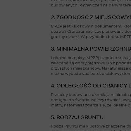
budowlanych i ograniczeń na danym tere
2. ZGODNOŚĆ Z MIEJSCOW
MPZP jest kluczowym dokumentem, który 
pozwoli Ci zrozumieć, czy planowany dom
granicy działki. W przypadku braku MPZP
3. MINIMALNA POWIERZCHNIA
Lokalne przepisy (MPZP) często określaj
zalecane są domy piętrowe lub z poddasz
przyszłych mieszkańców. Najłatwiejsze d
można wybudować bardzo ciekawy dom, t
4. ODLEGŁOŚĆ OD GRANICY D
Przepisy budowlane określają minimalną 
dostępu do światła. Należy również uwzg
metry, natomiast zdarza się, że lokalne 
5. RODZAJ GRUNTU
Rodzaj gruntu ma kluczowe znaczenie dl