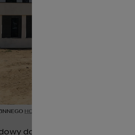
INNEGO 
HOMEKONCEPT 37
dowy domu - charakterystyka