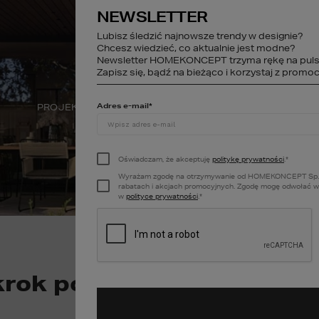
NEWSLETTER
studio@homekonce
Lubisz śledzić najnowsze trendy w designie?
Chcesz wiedzieć, co aktualnie jest modne?
Newsletter HOMEKONCEPT trzyma rękę na puls
STREFA KLIENTA
Zapisz się, bądź na bieżąco i korzystaj z promocj
Adres e-mail
*
PROJEKTY WNĘTRZ
DEWELOPER
A
Oświadczam, że akceptuję
politykę prywatności
.
*
Wyrażam zgodę na otrzymywanie od HOMEKONCEPT Sp. z o.o
rabatach i akcjach promocyjnych. Zgodę mogę odwołać w k
w
polityce prywatności
.
*
rok po kroku - kompleks