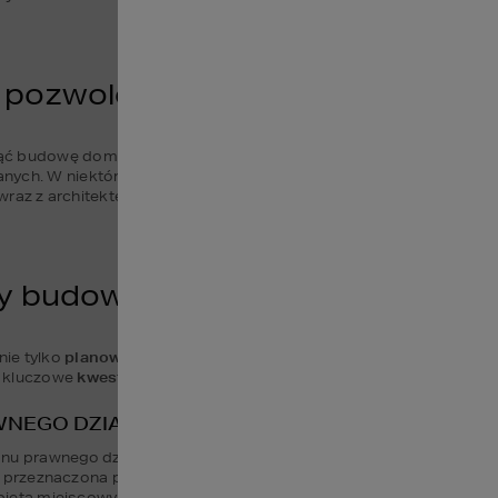
 pozwolenie na budowę domu j
ć budowę domu, konieczne jest uzyskanie 
pozwolenia na budow
anych. W niektórych przypadkach wystarczające może być samo 
z
r wraz z architektem adaptującym zdecyduje się wybrać.
zy budowie domu
ie tylko
 planowania architektonicznego i budowlanego
, ale ta
 kluczowe 
kwestie prawne
, które należy rozważyć:
WNEGO DZIAŁKI
u prawnego działki, na której planujesz budowę. Księga wieczysta
ona przeznaczona pod zabudowę, a także o wszelkich obciążeniach, t
t objęta miejscowym planem zagospodarowania przestrzennego (MPZP