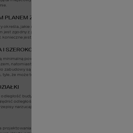
nie.
YM PLANEM ZAGOSPODAROWANIA PRZESTRZEN
określa, jakie rodzaje budynków i infrastruktury są dozwolone n
 jest zgodny z przepisami dotyczącymi na przykład wysokości bud
, konieczne jest uzyskanie decyzji o warunkach zabudowy.
 I SZEROKOŚĆ DZIAŁKI
ą minimalną powierzchnię i szerokość działki, które są wymagane
em, natomiast dla większych - domy parterowe. Ale to wszystko za
o zabudowy są działki prostokątne lub kwadratowe ale na działkac
yle, że może to być bardziej wymagające na etapie projektowani
ZIAŁKI
odległość budynku od granicy działki. Jest to ważne dla zapewnien
lędnić odległość od dróg i innych budynków. Standardowo, od grani
przepisy narzucają większe odległości, szczególnie w przypadku gra
a projektowania fundamentów i sposobu odwodnienia działki. Na 