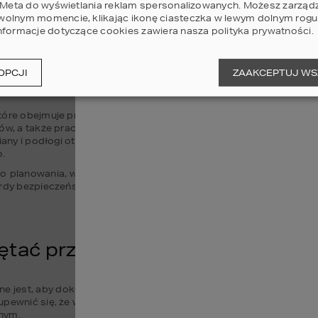
odzi się do wyrównania terenu i przygotowania gruntu pod funda
i Meta do wyświetlania reklam spersonalizowanych. Możesz zarząd
 Budowa fundamentów to etap wymagający stworzenia solidnej izola
olnym momencie, klikając ikonę ciasteczka w lewym dolnym rogu 
żeli decydujemy się na płytę fundamentową). Kolejne kroki to wz
nformacje dotyczące cookies zawiera nasza
polityka prywatności
.
strukcję dachową i montuje się pokrycie dachu. Kroki te prowadzą
larkę okienną, drzwi zewnętrzne oraz bramę garażową, doprowadz
OPCJI
ZAAKCEPTUJ WS
które obejmuje prace takie jak instalacja elektryczna, wodno-kanali
ków, a także prace montażowe wewnątrz budynku. To etap, na któr
iany i podłogi otrzymują finalny wygląd. Po zakończeniu tych prac,
o.
planowania, właściwego nadzoru i skupienia na detalach, aby zape
ardy bezpieczeństwa oraz komfortu.
iętać przed rozpoczęciem budo
ne jest, aby dokładnie zaplanować budżet, wybrać odpowiednich 
pewnić się, że wszystkie formalności są zgodne z lokalnymi przep
nym.