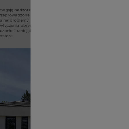
magają 
nadzoru kierownika budowy
. To on odpowiada za koordy
przeprowadzone z należytą starannością i zgodnie z projektem. Dz
cjalne problemy są szybko identyfikowane i rozwiązywane. Kie
czenia obrysu budynku, budowę ścian, stropów, przez montaż
zenie i umiejętności zarządzania projektem są niezbędne do te
estora.