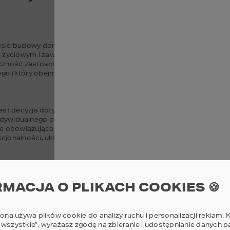
 budowy domu jest wybór odpowiedniej działki. Istotne są tu czynni
iowym i zawodowym, dostęp do mediów takich jak prąd, woda, gaz
czność zastosowania specjalnych rozwiązań technicznych. Ponadt
 (który obejmuje daną działkę) jest niezbędna, aby móc zrealiz
est decyzja dotycząca projektu budowlanego. Możliwości są dwie:
e indywidualnego projektu. Ważne, aby projekt był zgodny z planem
ie obowiązujące wymogi prawne. A dodatkowo (albo przede wszyst
cjonalności, układu pomieszczeń oraz oczywiście wyglądu domu.
nieczne jest dopełnienie formalności, takich jak uzyskanie pozw
RMACJA O PLIKACH COOKIES 🍪
gi, którą wybierzemy. To etap, na którym ważne jest posiadanie 
rona używa plików cookie do analizy ruchu i personalizacji reklam. K
zygotowania placu budowy, co obejmuje ogrodzenie działki i wyt
 wszystkie”, wyrażasz zgodę na zbieranie i udostępnianie danych 