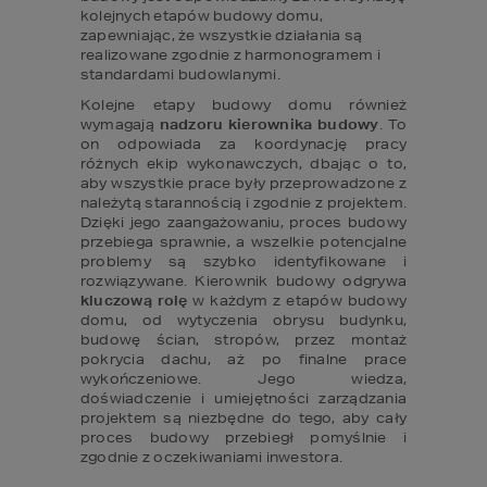
kolejnych etapów budowy domu, 
zapewniając, że wszystkie działania są 
realizowane zgodnie z harmonogramem i 
standardami budowlanymi.
Kolejne etapy budowy domu również 
wymagają 
nadzoru kierownika budowy
. To 
on odpowiada za koordynację pracy 
różnych ekip wykonawczych, dbając o to, 
aby wszystkie prace były przeprowadzone z 
należytą starannością i zgodnie z projektem. 
Dzięki jego zaangażowaniu, proces budowy 
przebiega sprawnie, a wszelkie potencjalne 
problemy są szybko identyfikowane i 
rozwiązywane. Kierownik budowy odgrywa 
kluczową rolę
 w każdym z etapów budowy 
domu, od wytyczenia obrysu budynku, 
budowę ścian, stropów, przez montaż 
pokrycia dachu, aż po finalne prace 
wykończeniowe. Jego wiedza, 
doświadczenie i umiejętności zarządzania 
projektem są niezbędne do tego, aby cały 
proces budowy przebiegł pomyślnie i 
zgodnie z oczekiwaniami inwestora.