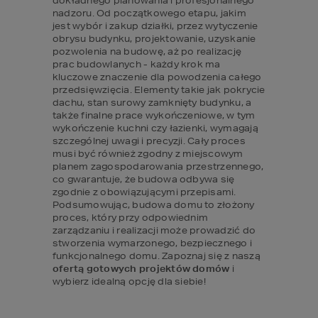
dokładnego planowania i profesjonalnego 
nadzoru. Od początkowego etapu, jakim 
jest wybór i zakup działki, przez wytyczenie 
obrysu budynku, projektowanie, uzyskanie 
pozwolenia na budowę, aż po realizację 
prac budowlanych - każdy krok ma 
kluczowe znaczenie dla powodzenia całego 
przedsięwzięcia. Elementy takie jak pokrycie 
dachu, stan surowy zamknięty budynku, a 
także finalne prace wykończeniowe, w tym 
wykończenie kuchni czy łazienki, wymagają 
szczególnej uwagi i precyzji. Cały proces 
musi być również zgodny z miejscowym 
planem zagospodarowania przestrzennego, 
co gwarantuje, że budowa odbywa się 
zgodnie z obowiązującymi przepisami. 
Podsumowując, budowa domu to złożony 
proces, który przy odpowiednim 
zarządzaniu i realizacji może prowadzić do 
stworzenia wymarzonego, bezpiecznego i 
funkcjonalnego domu. Zapoznaj się z naszą 
ofertą gotowych projektów domów
 i 
wybierz idealną opcję dla siebie!