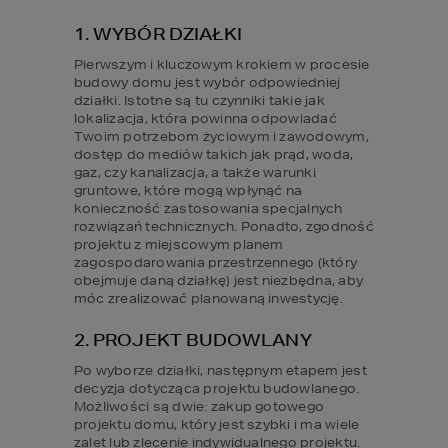
1. WYBÓR DZIAŁKI
Pierwszym i kluczowym krokiem w procesie 
budowy domu jest wybór odpowiedniej 
działki. Istotne są tu czynniki takie jak 
lokalizacja, która powinna odpowiadać 
Twoim potrzebom życiowym i zawodowym, 
dostęp do mediów takich jak prąd, woda, 
gaz, czy kanalizacja, a także warunki 
gruntowe, które mogą wpłynąć na 
konieczność zastosowania specjalnych 
rozwiązań technicznych. Ponadto, zgodność 
projektu z miejscowym planem 
zagospodarowania przestrzennego (który 
obejmuje daną działkę) jest niezbędna, aby 
móc zrealizować planowaną inwestycję.
2. PROJEKT BUDOWLANY
Po wyborze działki, następnym etapem jest 
decyzja dotycząca projektu budowlanego. 
Możliwości są dwie: zakup gotowego 
projektu domu, który jest szybki i ma wiele 
zalet lub zlecenie indywidualnego projektu. 