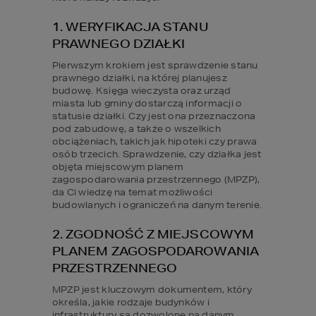
1. WERYFIKACJA STANU 
PRAWNEGO DZIAŁKI
Pierwszym krokiem jest sprawdzenie stanu 
prawnego działki, na której planujesz 
budowę. Księga wieczysta oraz urząd 
miasta lub gminy dostarczą informacji o 
statusie działki. Czy jest ona przeznaczona 
pod zabudowę, a także o wszelkich 
obciążeniach, takich jak hipoteki czy prawa 
osób trzecich. Sprawdzenie, czy działka jest 
objęta miejscowym planem 
zagospodarowania przestrzennego (MPZP), 
da Ci wiedzę na temat możliwości 
budowlanych i ograniczeń na danym terenie.
2. ZGODNOŚĆ Z MIEJSCOWYM 
PLANEM ZAGOSPODAROWANIA 
PRZESTRZENNEGO
MPZP jest kluczowym dokumentem, który 
określa, jakie rodzaje budynków i 
infrastruktury są dozwolone na danym 