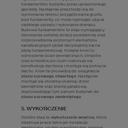
fundamentów budynku przez uprawnionego 
geodetę. Następnie przechodzi się do 
wyrównania terenu i przygotowania gruntu 
pod fundamenty, co może wymagać użycia 
ciężkiego sprzętu i wykonania drenażu. 
Budowa fundamentów to etap wymagający 
stworzenia solidnej izolacji podziemnej oraz 
rozprowadzenia poziomych elementów 
kanalizacyjnych (jeżeli decydujemy się na 
płytę fundamentową). Kolejne kroki to 
wznoszenie ścian zewnętrznych, stropów 
oraz schodów, po czym wykonuje się 
konstrukcję dachową i montuje się pokrycie 
dachu. Kroki te prowadzą do osiągnięcia 
stanu surowego otwartego
. Następnie 
montuje się stolarkę okienną, drzwi 
zewnętrzne oraz bramę garażową, 
doprowadzając tym samym budynek do
stanu surowego zamkniętego
.
5. WYKOŃCZENIE
Ostatni etap to 
wykończenie wnętrza
, które 
obejmuje prace takie jak instalacja 
elektryczna, wodno-kanalizacyjna, gazowa, 