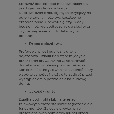
Sprawdź dostępność mediów takich jak 
prąd, gaz, woda i kanalizacja. 
Doprowadzenie niezbędnych przyłączy na 
odległe tereny może być kosztowne i 
czasochłonne. Upewnij się, czy i kiedy 
będzie możliwe podłączenie do sieci oraz 
czy nie wiąże się to z dodatkowymi 
opłatami.
Droga dojazdowa.
Preferowana jest publiczna droga 
dojazdowa. Działki z dostępem jedynie 
przez teren prywatny mogą generować 
dodatkowe problemy prawne, takie jak 
konieczność uregulowania służebności czy 
współwłasności. Należy o to zadbać przed 
wystąpieniem o pozwolenie na budowę 
domu.
Jakość gruntu.
Działka podmokła lub na terenach 
zalewowych może stanowić zagrożenie dla 
fundamentów. Zaleca się wykonanie 
profesjonalnych pomiarów gruntu przed 