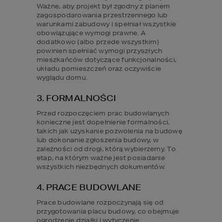
Ważne, aby projekt był zgodny z planem 
zagospodarowania przestrzennego lub 
warunkami zabudowy i spełniał wszystkie 
obowiązujące wymogi prawne. A 
dodatkowo (albo przede wszystkim) 
powinien spełniać wymogi przyszłych 
mieszkańców dotyczące funkcjonalności, 
układu pomieszczeń oraz oczywiście 
wyglądu domu.
3. FORMALNOŚCI
Przed rozpoczęciem prac budowlanych 
konieczne jest dopełnienie formalności, 
takich jak uzyskanie pozwolenia na budowę 
lub dokonanie zgłoszenia budowy, w 
zależności od drogi, którą wybierzemy. To 
etap, na którym ważne jest posiadanie 
wszystkich niezbędnych dokumentów.
4. PRACE BUDOWLANE
Prace budowlane rozpoczynają się od 
przygotowania placu budowy, co obejmuje 
ogrodzenie działki i wytyczenie 