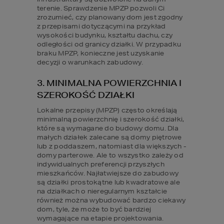
terenie. Sprawdzenie MPZP pozwoli Ci 
zrozumieć, czy planowany dom jest zgodny 
z przepisami dotyczącymi na przykład 
wysokości budynku, kształtu dachu, czy 
odległości od granicy działki. W przypadku 
braku MPZP, konieczne jest uzyskanie 
decyzji o warunkach zabudowy.
3. MINIMALNA POWIERZCHNIA I 
SZEROKOŚĆ DZIAŁKI
Lokalne przepisy (MPZP) często określają 
minimalną powierzchnię i szerokość działki, 
które są wymagane do budowy domu. Dla 
małych działek zalecane są domy piętrowe 
lub z poddaszem, natomiast dla większych - 
domy parterowe. Ale to wszystko zależy od 
indywidualnych preferencji przyszłych 
mieszkańców. Najłatwiejsze do zabudowy 
są działki prostokątne lub kwadratowe ale 
na działkach o nieregularnym kształcie 
również można wybudować bardzo ciekawy 
dom, tyle, że może to być bardziej 
wymagające na etapie projektowania.