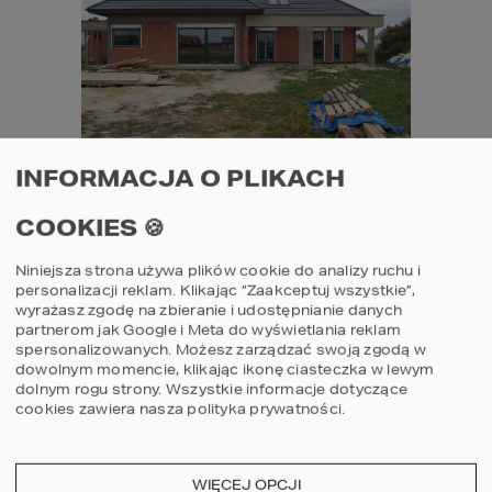
INFORMACJA O PLIKACH
BUDOWA DOMU 
NOWOCZESNEGO 
COOKIES 🍪
HOMEKONCEPT 26 
Niniejsza strona używa plików cookie do analizy ruchu i
personalizacji reklam. Klikając “Zaakceptuj wszystkie”,
wyrażasz zgodę na zbieranie i udostępnianie danych
Na co zwrócić uwagę 
partnerom jak Google i Meta do wyświetlania reklam
spersonalizowanych. Możesz zarządzać swoją zgodą w
wybierając działkę?
dowolnym momencie, klikając ikonę ciasteczka w lewym
dolnym rogu strony.
Wszystkie informacje dotyczące
cookies zawiera nasza
polityka prywatności
.
Wybór odpowiedniej działki to jeden z 
najważniejszych etapów w procesie budowy 
domu. Oto kluczowe aspekty, na które 
WIĘCEJ OPCJI