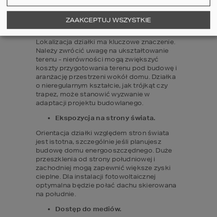
należy zwrócić uwagę:
Lokalizacja i ukształtowanie 
ZAAKCEPTUJ WSZYSTKIE
powierzchni.
Lokalizacja działki ma kluczowe znaczenie. 
Należy zwrócić uwagę na ukształtowanie 
terenu - nierówności mogą zwiększyć 
koszty przygotowania terenu pod budowę i 
aranżację przestrzeni wokół domu. Działka 
o nieregularnym kształcie, jak trójkąt czy 
trapez, może stanowić wyzwanie w 
adaptacji projektu budowlanego.
Ekspozycja na strony świata.
Orientacja działki względem stron świata 
jest istotna, szczególnie jeśli planujesz 
budowę domu energooszczędnego. Duże 
przeszklenia od strony południowej i 
zachodniej mogą zapewnić większe zyski 
cieplne. Dla instalacji fotowoltaicznej 
optymalna będzie połać dachu skierowana 
na południe.
Dostęp do mediów.