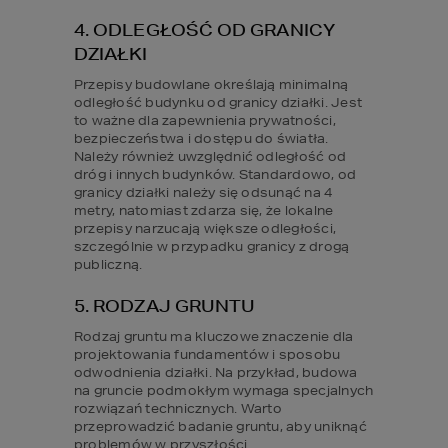
4. ODLEGŁOŚĆ OD GRANICY 
DZIAŁKI
Przepisy budowlane określają minimalną 
odległość budynku od granicy działki. Jest 
to ważne dla zapewnienia prywatności, 
bezpieczeństwa i dostępu do światła. 
Należy również uwzględnić odległość od 
dróg i innych budynków. Standardowo, od 
granicy działki należy się odsunąć na 4 
metry, natomiast zdarza się, że lokalne 
przepisy narzucają większe odległości, 
szczególnie w przypadku granicy z drogą 
publiczną.
5. RODZAJ GRUNTU
Rodzaj gruntu ma kluczowe znaczenie dla 
projektowania fundamentów i sposobu 
odwodnienia działki. Na przykład, budowa 
na gruncie podmokłym wymaga specjalnych 
rozwiązań technicznych. Warto 
przeprowadzić badanie gruntu, aby uniknąć 
problemów w przyszłości.