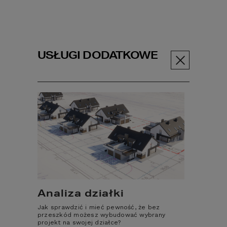
USŁUGI DODATKOWE
Menu
ABC budowy
Poczytaj
Budow...
Budowa domu
krok po kroku -
kompleksowy
Analiza działki
poradnik.
Jak sprawdzić i mieć pewność, że bez
przeszkód możesz wybudować wybrany
projekt na swojej działce?