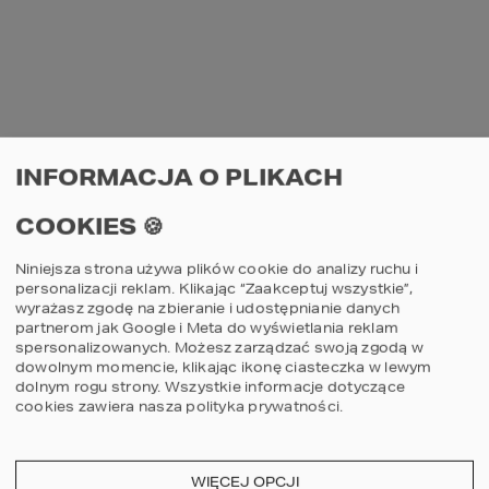
INFORMACJA O PLIKACH
BUDOWA DOMU 
NOWOCZESNEGO 
COOKIES 🍪
HOMEKONCEPT 26 
Niniejsza strona używa plików cookie do analizy ruchu i
personalizacji reklam. Klikając “Zaakceptuj wszystkie”,
wyrażasz zgodę na zbieranie i udostępnianie danych
Na co zwrócić uwagę 
partnerom jak Google i Meta do wyświetlania reklam
spersonalizowanych. Możesz zarządzać swoją zgodą w
wybierając działkę?
dowolnym momencie, klikając ikonę ciasteczka w lewym
dolnym rogu strony.
Wszystkie informacje dotyczące
cookies zawiera nasza
polityka prywatności
.
Wybór odpowiedniej działki to jeden z 
najważniejszych etapów w procesie budowy 
domu. Oto kluczowe aspekty, na które 
WIĘCEJ OPCJI