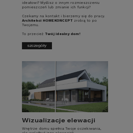
ideałowi? Myślisz o innym rozmieszczeniu
pomieszczeń lub zmianie ich funkcji?
Czekamy na kontakt i bierzemy się do pracy.
Architekci HOMEKONCEPT
zrobią to po
Twojemu.
To przecież
Twój idealny dom!
szczegóły
PROJEKT DOMU 
JEDNORODZINNEGO 
HOMEKONCEPT 37
Wszystkie etapy 
budowy domu - 
Wizualizacje elewacji
charakterystyka
Wnętrze domu spełnia Twoje oczekiwania,