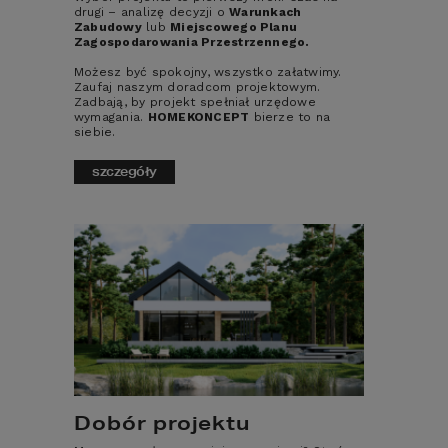
drugi – analizę decyzji o
Warunkach
od zakupu działki, przez projektowanie, 
Zabudowy
lub
Miejscowego Planu
uzyskanie pozwolenia na budowę, realizację 
Zagospodarowania Przestrzennego.
prac budowlanych, aż po wykończenie i 
odbiór techniczny. Każdy z tych etapów 
Możesz być spokojny, wszystko załatwimy.
Zaufaj naszym doradcom projektowym.
wymaga szczegółowego planowania i 
Zadbają, by projekt spełniał urzędowe
odpowiedniego nadzoru.
wymagania.
HOMEKONCEPT
bierze to na
siebie.
szczegóły
Rola kierownika 
budowy w budowie 
domu
W procesie 
budowy domu
 niezwykle 
istotną rolę odgrywa 
kierownik budowy
. 
Jego obowiązki rozpoczynają się już na 
etapie wytyczenia obrysu budynku, gdzie 
nadzoruje on prawidłowość wykonania 
pierwszych prac zgodnie z projektem 
Dobór projektu
zagospodarowania terenu. Kierownik 
budowy jest odpowiedzialny za koordynację 