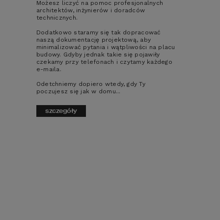
Możesz liczyć na pomoc profesjonalnych
Ważne, aby projekt był zgodny z planem 
architektów, inżynierów i doradców
zagospodarowania przestrzennego lub 
technicznych.
warunkami zabudowy i spełniał wszystkie 
obowiązujące wymogi prawne. A 
Dodatkowo staramy się tak dopracować
naszą dokumentację projektową, aby
dodatkowo (albo przede wszystkim) 
minimalizować pytania i wątpliwości na placu
powinien spełniać wymogi przyszłych 
budowy. Gdyby jednak takie się pojawiły
mieszkańców dotyczące funkcjonalności, 
czekamy przy telefonach i czytamy każdego
układu pomieszczeń oraz oczywiście 
e-maila.
wyglądu domu.
Odetchniemy dopiero wtedy, gdy Ty
poczujesz się jak w domu...
3. FORMALNOŚCI
szczegóły
Przed rozpoczęciem prac budowlanych 
konieczne jest dopełnienie formalności, 
takich jak uzyskanie pozwolenia na budowę 
lub dokonanie zgłoszenia budowy, w 
zależności od drogi, którą wybierzemy. To 
etap, na którym ważne jest posiadanie 
wszystkich niezbędnych dokumentów.
4. PRACE BUDOWLANE
Prace budowlane rozpoczynają się od 
przygotowania placu budowy, co obejmuje 
ogrodzenie działki i wytyczenie 