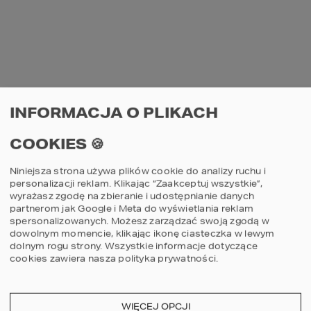
INFORMACJA O PLIKACH
BUDOWA DOMU 
NOWOCZESNEGO 
COOKIES 🍪
HOMEKONCEPT 26 
Niniejsza strona używa plików cookie do analizy ruchu i
personalizacji reklam. Klikając “Zaakceptuj wszystkie”,
wyrażasz zgodę na zbieranie i udostępnianie danych
Na co zwrócić uwagę 
partnerom jak Google i Meta do wyświetlania reklam
spersonalizowanych. Możesz zarządzać swoją zgodą w
wybierając działkę?
dowolnym momencie, klikając ikonę ciasteczka w lewym
dolnym rogu strony.
Wszystkie informacje dotyczące
cookies zawiera nasza
polityka prywatności
.
Wybór odpowiedniej działki to jeden z 
najważniejszych etapów w procesie budowy 
domu. Oto kluczowe aspekty, na które 
WIĘCEJ OPCJI