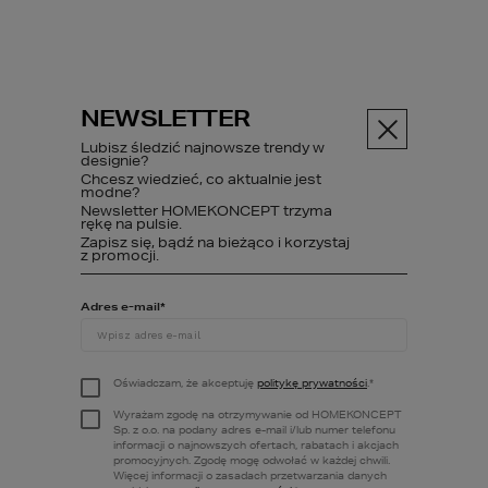
NEWSLETTER
Menu
Lubisz śledzić najnowsze trendy w
designie?
Chcesz wiedzieć, co aktualnie jest
modne?
Newsletter HOMEKONCEPT trzyma
ABC budowy
Poczytaj
Budow...
rękę na pulsie.
Zapisz się, bądź na bieżąco i korzystaj
z promocji.
Adres e-mail
*
Budowa domu
krok po kroku -
Oświadczam, że akceptuję
politykę prywatności
.
*
kompleksowy
Wyrażam zgodę na otrzymywanie od HOMEKONCEPT
Sp. z o.o. na podany adres e-mail i/lub numer telefonu
poradnik.
informacji o najnowszych ofertach, rabatach i akcjach
promocyjnych. Zgodę mogę odwołać w każdej chwili.
Więcej informacji o zasadach przetwarzania danych