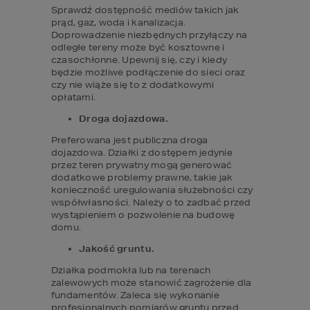
Sprawdź dostępność mediów takich jak 
prąd, gaz, woda i kanalizacja. 
Doprowadzenie niezbędnych przyłączy na 
odległe tereny może być kosztowne i 
czasochłonne. Upewnij się, czy i kiedy 
będzie możliwe podłączenie do sieci oraz 
czy nie wiąże się to z dodatkowymi 
opłatami.
Droga dojazdowa.
Preferowana jest publiczna droga 
dojazdowa. Działki z dostępem jedynie 
przez teren prywatny mogą generować 
dodatkowe problemy prawne, takie jak 
konieczność uregulowania służebności czy 
współwłasności. Należy o to zadbać przed 
wystąpieniem o pozwolenie na budowę 
domu.
Jakość gruntu.
Działka podmokła lub na terenach 
zalewowych może stanowić zagrożenie dla 
fundamentów. Zaleca się wykonanie 
profesjonalnych pomiarów gruntu przed 