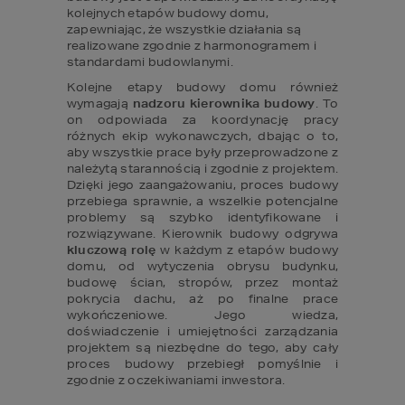
kolejnych etapów budowy domu, 
zapewniając, że wszystkie działania są 
realizowane zgodnie z harmonogramem i 
standardami budowlanymi.
Kolejne etapy budowy domu również 
wymagają 
nadzoru kierownika budowy
. To 
on odpowiada za koordynację pracy 
różnych ekip wykonawczych, dbając o to, 
aby wszystkie prace były przeprowadzone z 
należytą starannością i zgodnie z projektem. 
Dzięki jego zaangażowaniu, proces budowy 
przebiega sprawnie, a wszelkie potencjalne 
problemy są szybko identyfikowane i 
rozwiązywane. Kierownik budowy odgrywa 
kluczową rolę
 w każdym z etapów budowy 
domu, od wytyczenia obrysu budynku, 
budowę ścian, stropów, przez montaż 
pokrycia dachu, aż po finalne prace 
wykończeniowe. Jego wiedza, 
doświadczenie i umiejętności zarządzania 
projektem są niezbędne do tego, aby cały 
proces budowy przebiegł pomyślnie i 
zgodnie z oczekiwaniami inwestora.