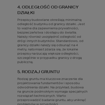
4. ODLEGŁOŚĆ OD GRANICY 
DZIAŁKI
Przepisy budowlane określają minimalną 
odległość budynku od granicy działki. Jest 
to ważne dla zapewnienia prywatności, 
bezpieczeństwa i dostępu do światła. 
Należy również uwzględnić odległość od 
dróg i innych budynków. Standardowo, od 
granicy działki należy się odsunąć na 4 
metry, natomiast zdarza się, że lokalne 
przepisy narzucają większe odległości, 
szczególnie w przypadku granicy z drogą 
publiczną.
5. RODZAJ GRUNTU
Rodzaj gruntu ma kluczowe znaczenie dla 
projektowania fundamentów i sposobu 
odwodnienia działki. Na przykład, budowa 
na gruncie podmokłym wymaga specjalnych 
rozwiązań technicznych. Warto 
przeprowadzić badanie gruntu, aby uniknąć 
problemów w przyszłości.