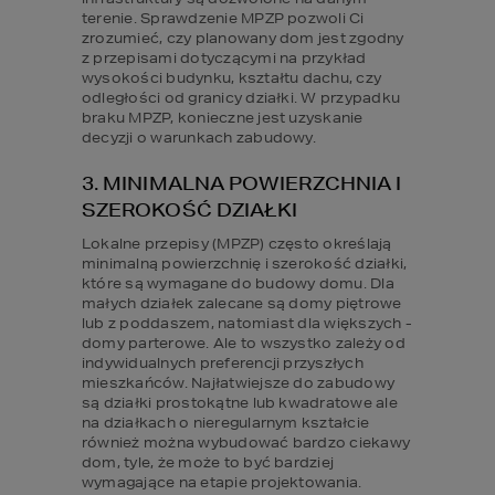
terenie. Sprawdzenie MPZP pozwoli Ci 
zrozumieć, czy planowany dom jest zgodny 
z przepisami dotyczącymi na przykład 
wysokości budynku, kształtu dachu, czy 
odległości od granicy działki. W przypadku 
braku MPZP, konieczne jest uzyskanie 
decyzji o warunkach zabudowy.
3. MINIMALNA POWIERZCHNIA I 
SZEROKOŚĆ DZIAŁKI
Lokalne przepisy (MPZP) często określają 
minimalną powierzchnię i szerokość działki, 
które są wymagane do budowy domu. Dla 
małych działek zalecane są domy piętrowe 
lub z poddaszem, natomiast dla większych - 
domy parterowe. Ale to wszystko zależy od 
indywidualnych preferencji przyszłych 
mieszkańców. Najłatwiejsze do zabudowy 
są działki prostokątne lub kwadratowe ale 
na działkach o nieregularnym kształcie 
również można wybudować bardzo ciekawy 
dom, tyle, że może to być bardziej 
wymagające na etapie projektowania.