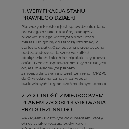
1. WERYFIKACJA STANU 
PRAWNEGO DZIAŁKI
Pierwszym krokiem jest sprawdzenie stanu 
prawnego działki, na której planujesz 
budowę. Księga wieczysta oraz urząd 
miasta lub gminy dostarczą informacji o 
statusie działki. Czy jest ona przeznaczona 
pod zabudowę, a także o wszelkich 
obciążeniach, takich jak hipoteki czy prawa 
osób trzecich. Sprawdzenie, czy działka jest 
objęta miejscowym planem 
zagospodarowania przestrzennego (MPZP), 
da Ci wiedzę na temat możliwości 
budowlanych i ograniczeń na danym terenie.
2. ZGODNOŚĆ Z MIEJSCOWYM 
PLANEM ZAGOSPODAROWANIA 
PRZESTRZENNEGO
MPZP jest kluczowym dokumentem, który 
określa, jakie rodzaje budynków i 
infrastruktury są dozwolone na danym 