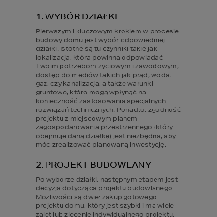
1. WYBÓR DZIAŁKI
Pierwszym i kluczowym krokiem w procesie 
budowy domu jest wybór odpowiedniej 
działki. Istotne są tu czynniki takie jak 
lokalizacja, która powinna odpowiadać 
Twoim potrzebom życiowym i zawodowym, 
dostęp do mediów takich jak prąd, woda, 
gaz, czy kanalizacja, a także warunki 
gruntowe, które mogą wpłynąć na 
konieczność zastosowania specjalnych 
rozwiązań technicznych. Ponadto, zgodność 
projektu z miejscowym planem 
zagospodarowania przestrzennego (który 
obejmuje daną działkę) jest niezbędna, aby 
móc zrealizować planowaną inwestycję.
2. PROJEKT BUDOWLANY
Po wyborze działki, następnym etapem jest 
decyzja dotycząca projektu budowlanego. 
Możliwości są dwie: zakup gotowego 
projektu domu, który jest szybki i ma wiele 
zalet lub zlecenie indywidualnego projektu. 