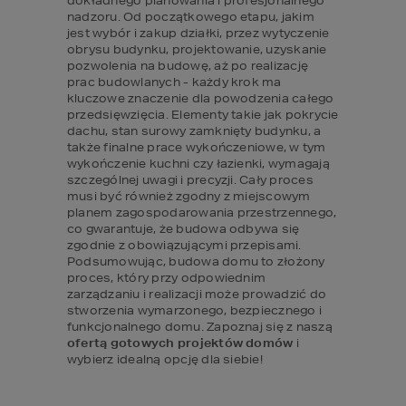
dokładnego planowania i profesjonalnego 
nadzoru. Od początkowego etapu, jakim 
jest wybór i zakup działki, przez wytyczenie 
obrysu budynku, projektowanie, uzyskanie 
pozwolenia na budowę, aż po realizację 
prac budowlanych - każdy krok ma 
kluczowe znaczenie dla powodzenia całego 
przedsięwzięcia. Elementy takie jak pokrycie 
dachu, stan surowy zamknięty budynku, a 
także finalne prace wykończeniowe, w tym 
wykończenie kuchni czy łazienki, wymagają 
szczególnej uwagi i precyzji. Cały proces 
musi być również zgodny z miejscowym 
planem zagospodarowania przestrzennego, 
co gwarantuje, że budowa odbywa się 
zgodnie z obowiązującymi przepisami. 
Podsumowując, budowa domu to złożony 
proces, który przy odpowiednim 
zarządzaniu i realizacji może prowadzić do 
stworzenia wymarzonego, bezpiecznego i 
funkcjonalnego domu. Zapoznaj się z naszą 
ofertą gotowych projektów domów
 i 
wybierz idealną opcję dla siebie!