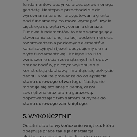
fundamentów budynku przez uprawnionego 
geodetę. Następnie przechodzi się do 
wyrównania terenu i przygotowania gruntu 
pod fundamenty, co może wymagać użycia 
ciężkiego sprzętu i wykonania drenażu. 
Budowa fundamentów to etap wymagający 
stworzenia solidnej izolacji podziemnej oraz 
rozprowadzenia poziomych elementów 
kanalizacyjnych (jeżeli decydujemy się na 
płytę fundamentową). Kolejne kroki to 
wznoszenie ścian zewnętrznych, stropów 
oraz schodów, po czym wykonuje się 
konstrukcję dachową i montuje się pokrycie 
dachu. Kroki te prowadzą do osiągnięcia 
stanu surowego otwartego
. Następnie 
montuje się stolarkę okienną, drzwi 
zewnętrzne oraz bramę garażową, 
doprowadzając tym samym budynek do
stanu surowego zamkniętego
.
5. WYKOŃCZENIE
Ostatni etap to 
wykończenie wnętrza
, które 
obejmuje prace takie jak instalacja 
elektryczna, wodno-kanalizacyjna, gazowa, 