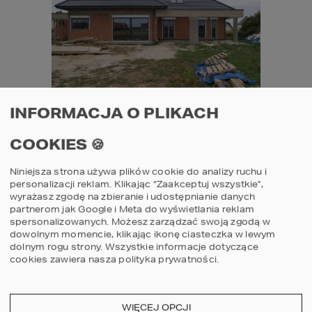
INFORMACJA O PLIKACH
BUDOWA DOMU 
NOWOCZESNEGO 
COOKIES 🍪
HOMEKONCEPT 26 
Niniejsza strona używa plików cookie do analizy ruchu i
personalizacji reklam. Klikając “Zaakceptuj wszystkie”,
wyrażasz zgodę na zbieranie i udostępnianie danych
Na co zwrócić uwagę 
partnerom jak Google i Meta do wyświetlania reklam
spersonalizowanych. Możesz zarządzać swoją zgodą w
wybierając działkę?
dowolnym momencie, klikając ikonę ciasteczka w lewym
dolnym rogu strony.
Wszystkie informacje dotyczące
cookies zawiera nasza
polityka prywatności
.
Wybór odpowiedniej działki to jeden z 
najważniejszych etapów w procesie budowy 
domu. Oto kluczowe aspekty, na które 
WIĘCEJ OPCJI