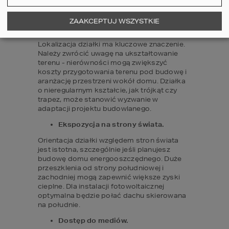
należy zwrócić uwagę:
Lokalizacja i ukształtowanie 
ZAAKCEPTUJ WSZYSTKIE
powierzchni.
Lokalizacja działki ma kluczowe znaczenie. 
Należy zwrócić uwagę na ukształtowanie 
terenu - nierówności mogą zwiększyć 
koszty przygotowania terenu pod budowę i 
aranżację przestrzeni wokół domu. Działka 
o nieregularnym kształcie, jak trójkąt czy 
trapez, może stanowić wyzwanie w 
adaptacji projektu budowlanego.
Ekspozycja na strony świata.
Orientacja działki względem stron świata 
jest istotna, szczególnie jeśli planujesz 
budowę domu energooszczędnego. Duże 
przeszklenia od strony południowej i 
zachodniej mogą zapewnić większe zyski 
cieplne. Dla instalacji fotowoltaicznej 
optymalna będzie połać dachu skierowana 
na południe.
Dostęp do mediów.