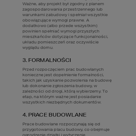
Ważne, aby projekt był zgodny z planem 
zagospodarowania przestrzennego lub 
warunkami zabudowy i spełniał wszystkie 
obowiązujące wymogi prawne. A 
dodatkowo (albo przede wszystkim) 
powinien spełniać wymogi przyszłych 
mieszkańców dotyczące funkcjonalności, 
układu pomieszczeń oraz oczywiście 
wyglądu domu.
3. FORMALNOŚCI
Przed rozpoczęciem prac budowlanych 
konieczne jest dopełnienie formalności, 
takich jak uzyskanie pozwolenia na budowę 
lub dokonanie zgłoszenia budowy, w 
zależności od drogi, którą wybierzemy. To 
etap, na którym ważne jest posiadanie 
wszystkich niezbędnych dokumentów.
4. PRACE BUDOWLANE
Prace budowlane rozpoczynają się od 
przygotowania placu budowy, co obejmuje 
ogrodzenie działki i wytyczenie 