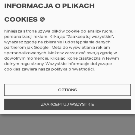
POWIERZCHNIA DOMU
107,62
m
INFORMACJA O PLIKACH
COOKIES 🍪
Szczegóły
porównaj
Niniejsza strona używa plików cookie do analizy ruchu i
personalizacji reklam. Klikając “Zaakceptuj wszystkie”,
wyrażasz zgodę na zbieranie i udostępnianie danych
partnerom jak Google i Meta do wyświetlania reklam
3
2
2
spersonalizowanych. Możesz zarządzać swoją zgodą w
dowolnym momencie, klikając ikonę ciasteczka w lewym
dolnym rogu strony.
Wszystkie informacje dotyczące
cookies zawiera nasza
polityka prywatności
.
OPTIONS
ZAAKCEPTUJ WSZYSTKIE
Projekt domu HOMEKONCEPT 131
2
POWIERZCHNIA DOMU
134,40
m