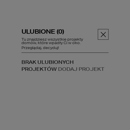
ULUBIONE (
0
)
Menu
Tu znajdziesz wszystkie projekty
domów, które wpadły Ci w oko.
Przeglądaj, decyduj!
Projekty domów
Projekty dla dewelopera
BRAK ULUBIONYCH
PROJEKTÓW
DODAJ PROJEKT
PROJEKTY DLA
DEWELOPERA
Tylko spójrz na atrakcyjnej oferty dla 
deweloperów realizujących 
osiedla 
mieszkaniowe
 na terenie całego kraju. 
Wśród propozycji projektowych 
zamieściliśmy 
domy do zabudowy