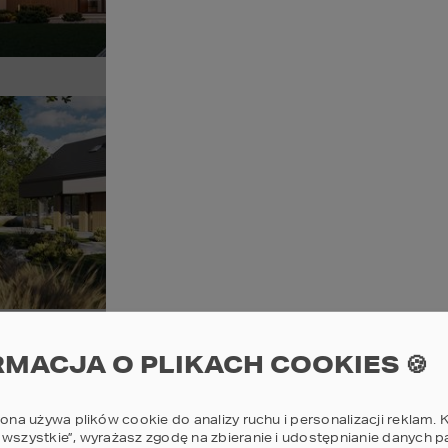
Sz
Pr
14
POWI
Sz
RMACJA O PLIKACH COOKIES 🍪
Pr
13
rona używa plików cookie do analizy ruchu i personalizacji reklam. K
 wszystkie”, wyrażasz zgodę na zbieranie i udostępnianie danych 
POWI