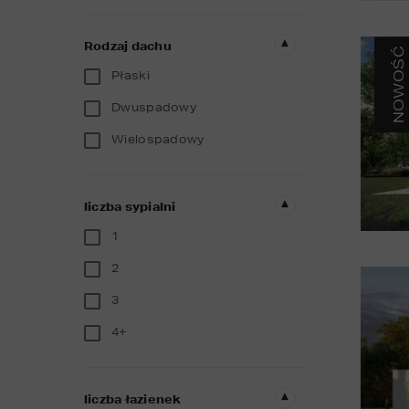
Rodzaj dachu
NOWOŚĆ
Płaski
Dwuspadowy
Wielospadowy
liczba sypialni
1
2
3
4+
liczba łazienek