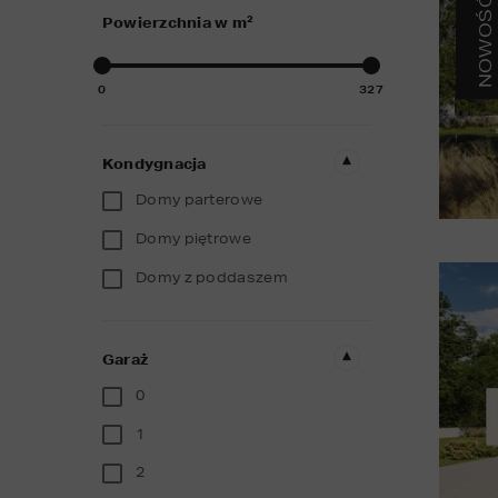
NOWOŚĆ
2
Powierzchnia w m
0
327
Kondygnacja
Domy parterowe
Domy piętrowe
Domy z poddaszem
Garaż
0
1
2