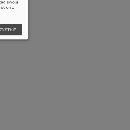
zać swoją
strony.
4
2
2
czegóły
porównaj
ZYSTKIE
ojekt domu HOMEKONCEPT
3 wariant 01
2
ERZCHNIA DOMU
125,94
m
3
2
2
czegóły
porównaj
ojekt domu HOMEKONCEPT