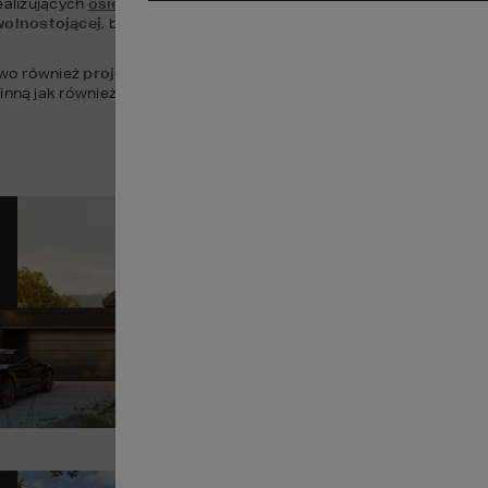
ealizujących 
osiedla mieszkaniowe
 na terenie całego kraju. Wśród
wolnostojącej
, bliźniaczej i szeregowej, dostosowane do potrzeb s
wo również 
projekty domów dwulokalowych do zabudowy bliźnia
działkach przeznaczonych pod zabudowę jednorodzinną jak również gotowe projekty domow do zabudowy szeregowe
Pr
16
POWI
Sz