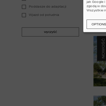
jak Google 
zgodą w dow
Poddasze do adaptacji
Wszystkie i
Wjazd od południa
OPTION
wyczyść
NOWOŚĆ