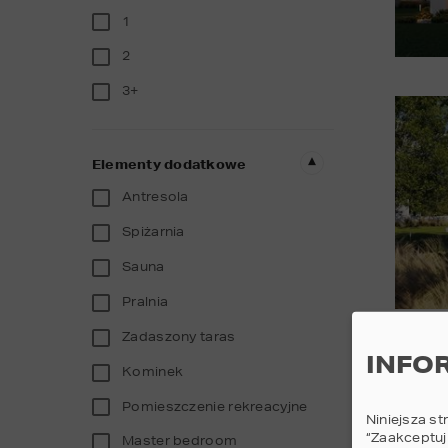
1
2
3+
Elementy dodatkowe
Antresola
Spiżarnia
Sauna
Pralnia
Zadaszony taras
INFO
Kominek
Pomieszczenie rekreacyjne
Niniejsza st
“Zaakceptuj
Master bedroom