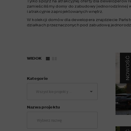
Tylko spójrz na atrakcyjnej oferty dla deweloperów r
zamieściliśmy 
domy do zabudowy
jednorodzinnej 
i atrakcyjnie zaprojektowanych wnętrz.
W kolekcji domów dla dewelopera znajdziecie Państ
NOWOŚĆ
WIDOK
Kategorie
Nazwa projektu