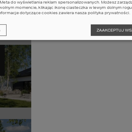
i Meta do wyświetlania reklam spersonalizowanych. Możesz zarząd
olnym momencie, klikając ikonę ciasteczka w lewym dolnym rogu 
nformacje dotyczące cookies zawiera nasza
polityka prywatności
.
Sz
S
ZAAKCEPTUJ WS
Pr
13
POWI
Sz
Pr