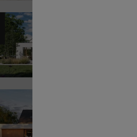
Pr
14
POWI
Sz
Pr
14
POWI