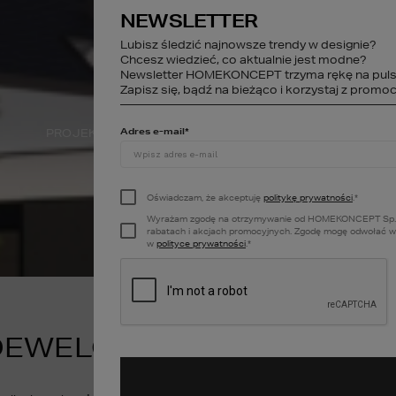
NEWSLETTER
studio@homekonce
Lubisz śledzić najnowsze trendy w designie?
Chcesz wiedzieć, co aktualnie jest modne?
Newsletter HOMEKONCEPT trzyma rękę na puls
STREFA KLIENTA
Zapisz się, bądź na bieżąco i korzystaj z promocj
Adres e-mail
*
PROJEKTY WNĘTRZ
DEWELOPER
A
Oświadczam, że akceptuję
politykę prywatności
.
*
Wyrażam zgodę na otrzymywanie od HOMEKONCEPT Sp. z o.o
rabatach i akcjach promocyjnych. Zgodę mogę odwołać w k
w
polityce prywatności
.
*
DEWELOPERA