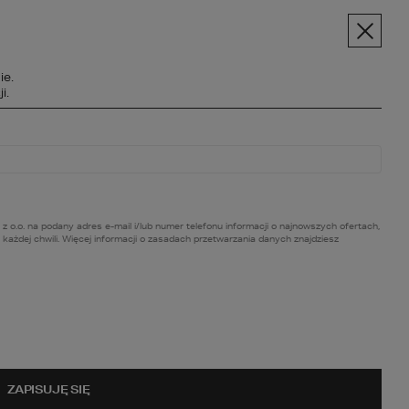
pt.pl
+48 606 228 556
Menu
ie.
SPOŁECZNOŚĆ
i.
BC BUDOWY
O NAS
KONTAKT
. na podany adres e-mail i/lub numer telefonu informacji o najnowszych ofertach,
ażdej chwili. Więcej informacji o zasadach przetwarzania danych znajdziesz
ZAPISUJĘ SIĘ