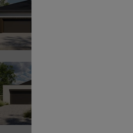
13
POWI
Sz
Pr
13
POWI
Sz