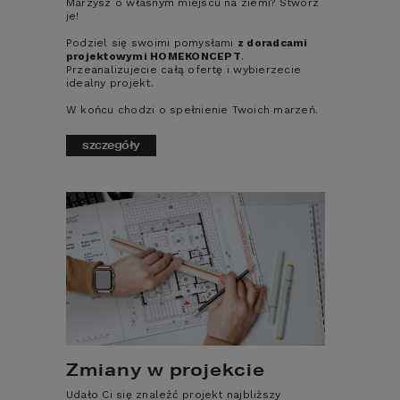
Marzysz o własnym miejscu na ziemi? Stwórz
1
je!
2
Podziel się swoimi pomysłami
z doradcami
projektowymi HOMEKONCEPT
.
Przeanalizujecie całą ofertę i wybierzecie
idealny projekt.
Rodzaj dachu
W końcu chodzi o spełnienie Twoich marzeń.
Płaski
szczegóły
Dwuspadowy
Wielospadowy
liczba sypialni
1
2
3
Zmiany w projekcie
4+
Udało Ci się znaleźć projekt najbliższy