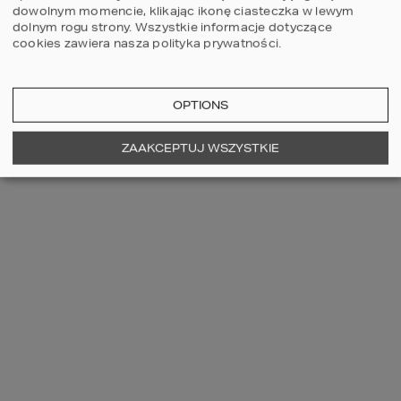
Projekt domu HOMEKONCEPT 133
dowolnym momencie, klikając ikonę ciasteczka w lewym
wariant 01
dolnym rogu strony.
Wszystkie informacje dotyczące
cookies zawiera nasza
polityka prywatności
.
2
POWIERZCHNIA DOMU
125,94
m
OPTIONS
Szczegóły
porównaj
ZAAKCEPTUJ WSZYSTKIE
3
2
2
NOWOŚĆ