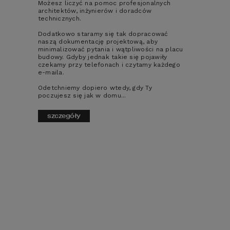
Możesz liczyć na pomoc profesjonalnych
architektów, inżynierów i doradców
technicznych.
2
POWIERZCHNIA DOMU
126,16
m
Dodatkowo staramy się tak dopracować
naszą dokumentację projektową, aby
minimalizować pytania i wątpliwości na placu
Szczegóły
porównaj
budowy. Gdyby jednak takie się pojawiły
czekamy przy telefonach i czytamy każdego
e-maila.
Odetchniemy dopiero wtedy, gdy Ty
poczujesz się jak w domu...
4
2
2
szczegóły
NOWOŚĆ
Projekt domu HOMEKONCEPT 166