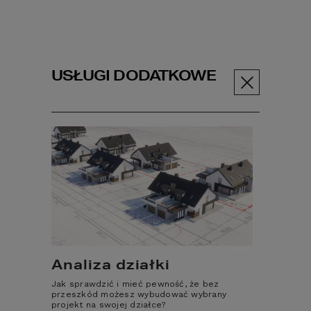
USŁUGI DODATKOWE
Menu
Projekty domów
Projekt domu z antresolą
PROJEKT DOMU
Z ANTRESOLĄ
Dla miłośników otwartych i stylowych 
Analiza działki
przestrzeni przygotowaliśmy bogatą 
kolekcję projektów domów z antresolą
. 
Jak sprawdzić i mieć pewność, że bez
przeszkód możesz wybudować wybrany
Zapraszamy do obejrzenia całej
 kolekcji 
projekt na swojej działce?
projektów domów HOMEKONCEPT
, w 