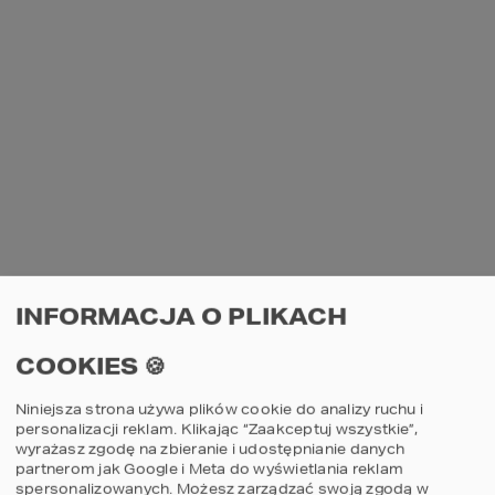
Projekt domu HOMEKONCEPT 137
2
POWIERZCHNIA DOMU
235,63
m
Szczegóły
porównaj
4
3
2
INFORMACJA O PLIKACH
NOWOŚĆ
COOKIES 🍪
Niniejsza strona używa plików cookie do analizy ruchu i
personalizacji reklam. Klikając “Zaakceptuj wszystkie”,
wyrażasz zgodę na zbieranie i udostępnianie danych
partnerom jak Google i Meta do wyświetlania reklam
spersonalizowanych. Możesz zarządzać swoją zgodą w