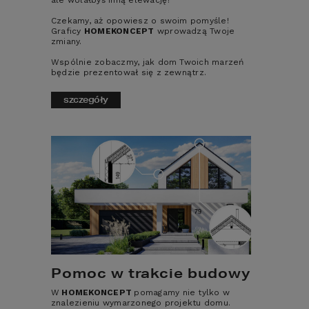
ale wolałbyś inną elewację?
Pomieszczenie rekreacyjne
Czekamy, aż opowiesz o swoim pomyśle!
Graficy
HOMEKONCEPT
wprowadzą Twoje
Master bedroom
zmiany.
Wspólnie zobaczmy, jak dom Twoich marzeń
Poddasze do adaptacji
będzie prezentował się z zewnątrz.
Wjazd od południa
szczegóły
wyczyść
NOWOŚĆ
Pomoc w trakcie budowy
Projekt domu HOMEKONCEPT 166
W
HOMEKONCEPT
pomagamy nie tylko w
znalezieniu wymarzonego projektu domu.
G2 wariant 03