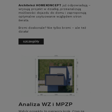
których dzięki antresoli została 
Architekci HOMEKONCEPT
już odpowiadają –
wygospodarowana dodatkowa 
wrysują projekt w działkę, przeanalizują
powierzchnia przestrzeń, umożliwiająca 
możliwości dojazdu do domu i zaproponują
optymalne usytuowanie względem stron
bardzo atrakcyjną aranżację wnętrza.
świata.
W kolekcji domów z antresolą
Brzmi doskonale? Nie tylko brzmi – ale też
zamieściliśmy projekty opracowane zgodnie 
działa!
z najnowszymi trendami architektonicznymi, 
wyróżniające się nowoczesną stylistyką 
szczegóły
oraz wysokimi walorami użytkowymi. 
Zróżnicowanie kolekcji pod względem 
powierzchni użytkowej, kształtu bryły i 
rodzaju dachu pozwoli wybrać dom Twoich 
marzeń idealnie odpowiadający 
indywidualnym potrzebom.
Kategorie
Analiza WZ i MPZP
Nazwa projektu
Wybór projektu to pierwszy krok. Czas na