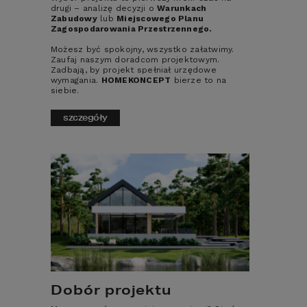
drugi – analizę decyzji o
Warunkach
Zabudowy
lub
Miejscowego Planu
Zagospodarowania Przestrzennego.
Możesz być spokojny, wszystko załatwimy.
2
Powierzchnia w m
Zaufaj naszym doradcom projektowym.
Zadbają, by projekt spełniał urzędowe
wymagania.
HOMEKONCEPT
bierze to na
siebie.
0
327
szczegóły
Kondygnacja
Domy parterowe
Domy piętrowe
Domy z poddaszem
Garaż
Dobór projektu
0