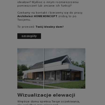
ideałowi? Myślisz o innym rozmieszczeniu
pomieszczeń lub zmianie ich funkcji?
liczba łazienek
Czekamy na kontakt i bierzemy się do pracy.
Architekci HOMEKONCEPT
zrobią to po
Twojemu.
1
To przecież
Twój idealny dom!
2
szczegóły
3+
Elementy dodatkowe
Antresola
Spiżarnia
Sauna
Pralnia
Wizualizacje elewacji
Zadaszony taras
Wnętrze domu spełnia Twoje oczekiwania,
Kominek