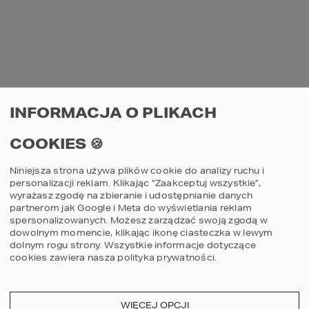
PROJEKT GARAŻU HOMEKONCEPT G
06
Projekt garażu jednostanowiskowego z
wiatą
INFORMACJA O PLIKACH
1590
zł
CENA:
COOKIES 🍪
dodaj do koszyka
szczegóły
Niniejsza strona używa plików cookie do analizy ruchu i
personalizacji reklam. Klikając “Zaakceptuj wszystkie”,
wyrażasz zgodę na zbieranie i udostępnianie danych
partnerom jak Google i Meta do wyświetlania reklam
spersonalizowanych. Możesz zarządzać swoją zgodą w
dowolnym momencie, klikając ikonę ciasteczka w lewym
dolnym rogu strony.
Wszystkie informacje dotyczące
cookies zawiera nasza
polityka prywatności
.
PROJEKT GARAŻU HOMEKONCEPT G
WIĘCEJ OPCJI