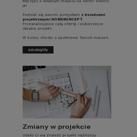
Marzysz o własnym miejscu na ziemi? Stwórz
z myślą o przyszłości – Twój dom
je!
będzie gotowy na inteligentne
Podziel się swoimi pomysłami
rozwiązania.
z doradcami
890
zł
projektowymi HOMEKONCEPT
.
CENA:
Przeanalizujecie całą ofertę i wybierzecie
idealny projekt.
W końcu chodzi o spełnienie Twoich marzeń.
dodaj do koszyka
szczegóły
szczegóły
POLECAMY
SZCZEGÓŁOWY KOSZTORYS
INWESTORSKI
Pozwala oszacować i zaplanować
wydatki związane z budową domu.
Zmiany w projekcie
590
zł
Udało Ci się znaleźć projekt najbliższy
CENA: