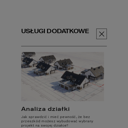
USŁUGI DODATKOWE
Menu
Dodatek
Uproszczone pliki DWG
Uproszczone pliki
DWG
Zestaw uproszczonych plików w formacie
Analiza działki
DWG to materiał niezbędny np. dla Państwa
architekta lub projektanta wnętrz. Są to pliki
Jak sprawdzić i mieć pewność, że bez
edytowalne, które nie tylko zawierają
przeszkód możesz wybudować wybrany
wszystkie istotne wymiary, ale przede
projekt na swojej działce?