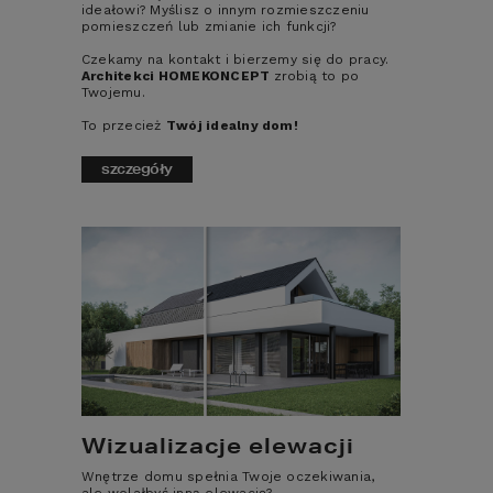
ideałowi? Myślisz o innym rozmieszczeniu
pomieszczeń lub zmianie ich funkcji?
dodaj do koszyka
szczegóły
Czekamy na kontakt i bierzemy się do pracy.
Architekci HOMEKONCEPT
zrobią to po
Twojemu.
To przecież
Twój idealny dom!
szczegóły
UPROSZCZONE PLIKI DWG
Rzuty oraz przekrój do wykorzystania
np. podczas projektowania wnętrz.
590
zł
CENA:
Wizualizacje elewacji
dodaj do koszyka
szczegóły
Wnętrze domu spełnia Twoje oczekiwania,