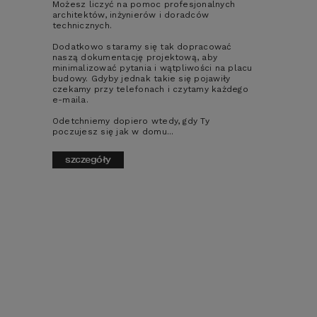
Możesz liczyć na pomoc profesjonalnych
architektów, inżynierów i doradców
technicznych.
Dodatkowo staramy się tak dopracować
naszą dokumentację projektową, aby
minimalizować pytania i wątpliwości na placu
ZESTAW RYSUNKÓW DWG+
budowy. Gdyby jednak takie się pojawiły
czekamy przy telefonach i czytamy każdego
e-maila.
Uproszczone pliki DWG z rzutami,
Odetchniemy dopiero wtedy, gdy Ty
poczujesz się jak w domu...
przekrojem oraz elewacjami budynku
szczegóły
990
zł
CENA:
dodaj do koszyka
szczegóły
POLECAMY