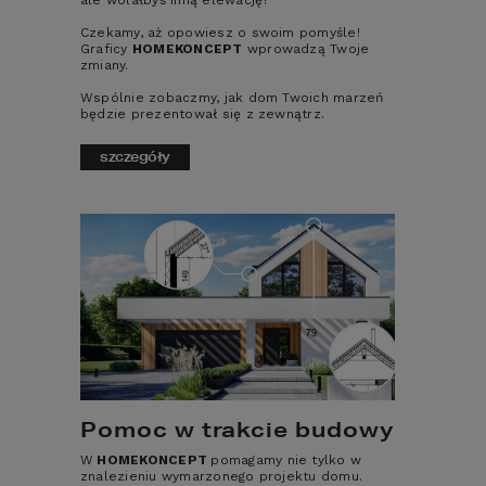
ale wolałbyś inną elewację?
Czekamy, aż opowiesz o swoim pomyśle!
Graficy
HOMEKONCEPT
wprowadzą Twoje
zmiany.
Wspólnie zobaczmy, jak dom Twoich marzeń
będzie prezentował się z zewnątrz.
szczegóły
RYSUNKI ELEWACJI W DWG
Zestaw rysunków do wykorzystania np.
podczas projektowania elewacji.
590
zł
CENA:
dodaj do koszyka
szczegóły
Pomoc w trakcie budowy
W
HOMEKONCEPT
pomagamy nie tylko w
znalezieniu wymarzonego projektu domu.