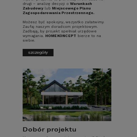
zamówienia
drugi – analizę decyzji o
Warunkach
Zabudowy
lub
Miejscowego Planu
Zagospodarowania Przestrzennego.
Kup Rysunki elewacji w DWG taniej w
zestawie
z
Rysunkami elewacji w DWG
-
Możesz być spokojny, wszystko załatwimy.
tylko 990 zł.
Zaufaj naszym doradcom projektowym.
Zadbają, by projekt spełniał urzędowe
wymagania.
HOMEKONCEPT
bierze to na
siebie.
Cena -
590
zł
szczegóły
Zobacz pozostałe dodatki:
PROJEKT INSTALACJI SMART READY
Dobór projektu
Instalacja elektryczna zaprojektowana