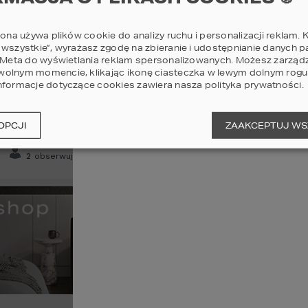
sprzedam,
rona używa plików cookie do analizy ruchu i personalizacji reklam. K
wycenię
 wszystkie”, wyrażasz zgodę na zbieranie i udostępnianie danych 
i Meta do wyświetlania reklam spersonalizowanych. Możesz zarząd
olnym momencie, klikając ikonę ciasteczka w lewym dolnym rogu 
nformacje dotyczące cookies zawiera nasza
polityka prywatności
.
Zajrzyj
OPCJI
ZAAKCEPTUJ WS
Sprzeda
0
postów
2
obserwujących