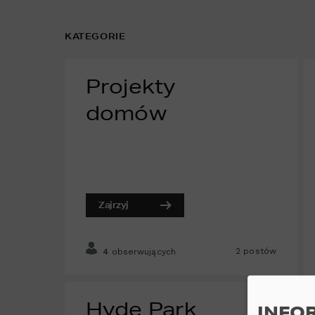
KATEGORIE
Projekty
domów
Zajrzyj
2
postów
4
obserwujących
Hyde Park
INFO