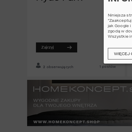
Niniejsza st
“Zaakceptuj
jak Google 
zgodą w dow
Wszystkie i
Zajrzyj
WIĘCEJ 
1
postów
2
obserwujących