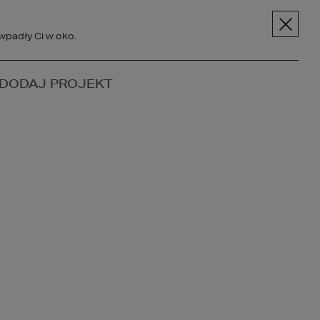
pt.pl
+48 606 228 556
Menu
wpadły Ci w oko.
SPOŁECZNOŚĆ
DODAJ PROJEKT
BC BUDOWY
O NAS
KONTAKT