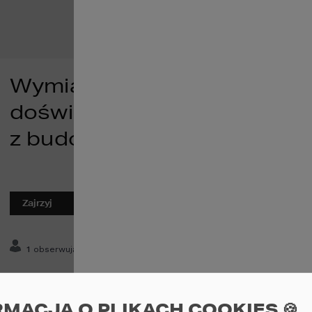
NIEDAWNO 
Wymiana
HOMEKON
doświadczeń
z budowy
Zajrzyj
0
postów
1
obserwujących
Ile koszt
Kupię,
RMACJA O PLIKACH COOKIES 🍪