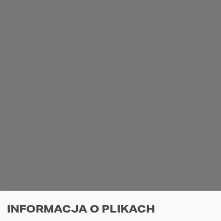
ŁACENIE I FOLIOWANIE DACHU
Projekt:
Lokalizacja:
Busko Zdrój
Postęp prac:
Wieźba i dach
30929
22
5
8
Zobacz dziennik
Obserwuj
INFORMACJA O PLIKACH
REALIZACJA