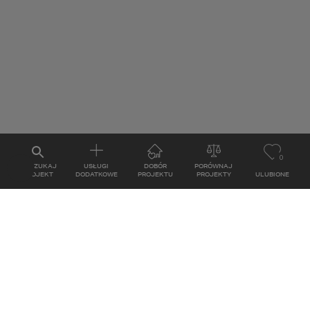
0
WYSZUKAJ
USŁUGI
DOBÓR
PORÓWNAJ
PROJEKT
DODATKOWE
PROJEKTU
PROJEKTY
ULUBIONE
KONTAKT
ul. Grzegórzecka 67F/1
31-559
Kraków
MAPA
E-mail: studio@homekoncept.pl