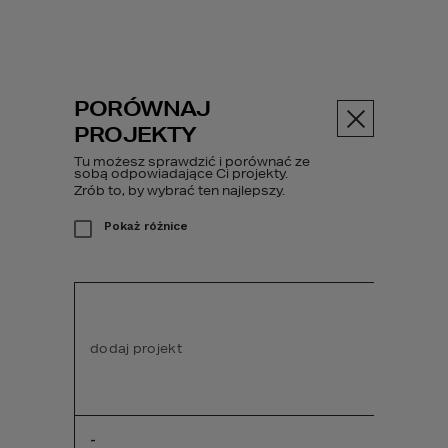
PORÓWNAJ
Menu
PROJEKTY
Tu możesz sprawdzić i porównać ze
sobą odpowiadające Ci projekty.
Zrób to, by wybrać ten najlepszy.
Społeczność HOMEKONCEPT
Pokaż różnice
DOŁĄCZ DO
SPOŁECZNOŚCI
HOMEKONCEPT!
dodaj projekt
dodaj pr
Załóż swój dziennik
budowy
-
-