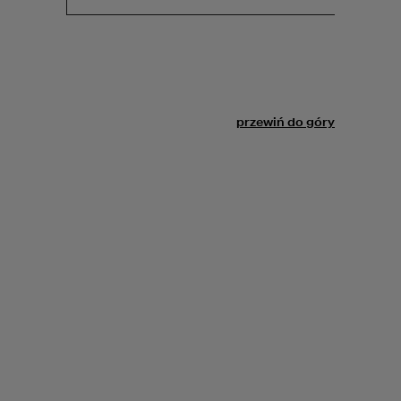
Przyślij nam zdjęcia
swojego domu
Śledź nas!
przewiń do góry
Realizacje projektów
Zobacz realizacje
Dzienniki budowy