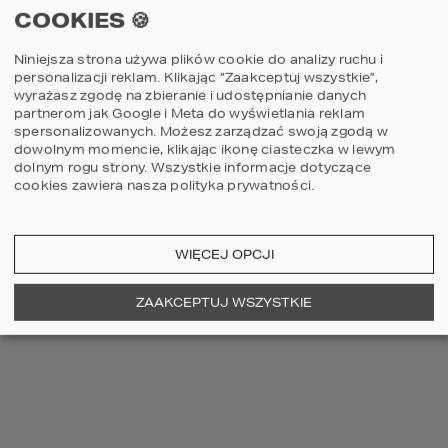
COOKIES 🍪
Niniejsza strona używa plików cookie do analizy ruchu i
personalizacji reklam. Klikając “Zaakceptuj wszystkie”,
wyrażasz zgodę na zbieranie i udostępnianie danych
partnerom jak Google i Meta do wyświetlania reklam
spersonalizowanych. Możesz zarządzać swoją zgodą w
dowolnym momencie, klikając ikonę ciasteczka w lewym
dolnym rogu strony.
Wszystkie informacje dotyczące
cookies zawiera nasza
polityka prywatności
.
HOMEKONCEPT 68 L
WIĘCEJ OPCJI
Zobacz realizację
ZAAKCEPTUJ WSZYSTKIE
WPIS NA FORUM
@Iza my wstawiliśmy małą
zamrażarkę - idealna na mrożenie